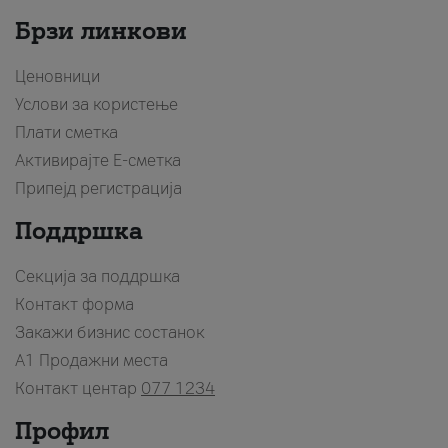
Брзи линкови
Ценовници
Услови за користење
Плати сметка
Активирајте Е-сметка
Припејд регистрација
Поддршка
Секција за поддршка
Контакт форма
Закажи бизнис состанок
A1 Продажни места
Контакт центар
077 1234
Профил