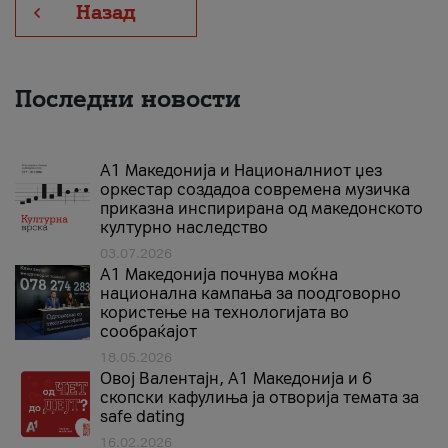
Назад
Последни новости
А1 Македонија и Националниот џез
оркестар создадоа современа музичка
приказна инспирирана од македонското
културно наследство
03.07.2026
A1 Македонија почнува моќна
национална кампања за поодговорно
користење на технологијата во
сообраќајот
18.05.2026
Овој Валентајн, A1 Македонија и 6
скопски кафулиња ја отворија темата за
safe dating
16.02.2026