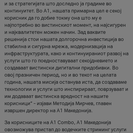
и за стратегијата што доследно ја градиме во
континуитет. Во А1, нашата примарна цел е секој
корисник да го добие токму она што му е
најпотребно во вистинскиот момент, на најсигурен
и најквалитетен можен начин. Зад ваквите
решенија стои нашата долгорочна инвестиција во
стабилна и сигурна мрежа, модернизација на
инфраструктурата, како и континуираниот развој на
услуги што го поедноставуваат секојдневието и
создаваат вистински дигитални придобивки. Во
овој празничен период, но и во текот на целата
година, нашата мисија останува иста, да создаваме
технологии и услуги што инспирираат, поврзуваат и
им додаваат вистинска вредност на нашите
корисници“ – изјави Методија Мирчев, главен
извршен директор на А1 Македонија.
За корисниците на A1 Combo, А1 Македонија
овозможува пристап до водечките стриминг услуги