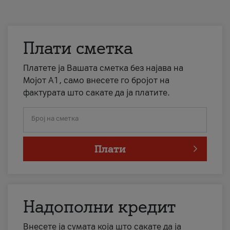
Плати сметка
Платете ја Вашата сметка без најава на
Мојот А1, само внесете го бројот на
фактурата што сакате да ја платите.
Број на сметка
Плати
Надополни кредит
Внесете ја сумата која што сакате да ја