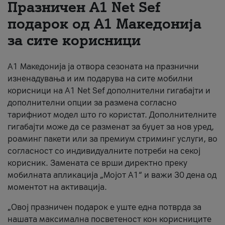
Празничен A1 Net Sеf
За нас
подарок од А1 Македонија
за сите корисници
#ПодобарОнлајн
А1 Македонија ја отвора сезоната на празнични
изненадувања и им подарува на сите мобилни
корисници на A1 Net Sef дополнителни гигабајти и
дополнителни опции за размена согласно
тарифниот модел што го користат. Дополнителните
гигабајти може да се разменат за буџет за нов уред,
роаминг пакети или за премиум стриминг услуги, во
согласност со индивидуалните потреби на секој
корисник. Замената се врши директно преку
мобилната апликација „Мојот А1“ и важи 30 дена од
моментот на активација.
„Овој празничен подарок е уште една потврда за
нашата максимална посветеност кон корисниците