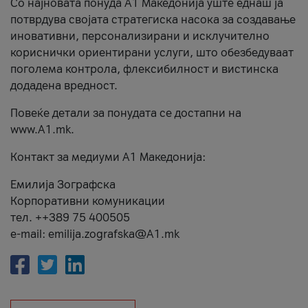
Со најновата понуда А1 Македонија уште еднаш ја
потврдува својата стратегиска насока за создавање
иновативни, персонализирани и исклучително
кориснички ориентирани услуги, што обезбедуваат
поголема контрола, флексибилност и вистинска
додадена вредност.
Повеќе детали за понудата се достапни на
www.А1.mk.
Контакт за медиуми А1 Македонија:
Емилија Зографска
Корпоративни комуникации
тел. ++389 75 400505
e-mail: emilija.zografska@A1.mk