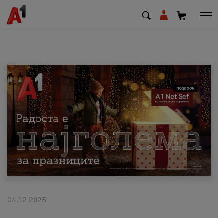
МК
EN
SQ
Приватни
Деловни
Поддршка
Надополни кредит
04.12.2025
Плати сметка