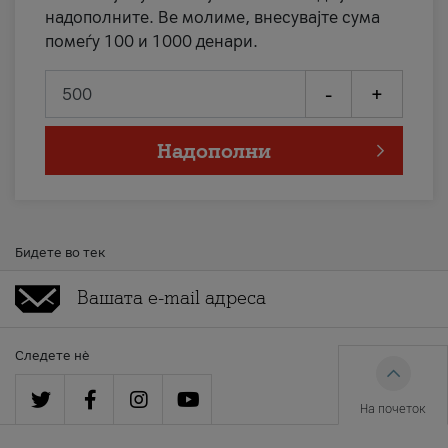
надополните. Ве молиме, внесувајте сума
помеѓу 100 и 1000 денари.
-
+
Надополни
Бидете во тек
Следете нè
На почеток