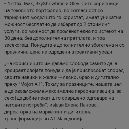
– Netflix, Max, SkyShowtime и Gley. Сите корисници
на тековното портфолио, во согласност со
тарифниот модел што го користат, имаат уникатна
можност бесплатно да изберат до 2 стриминг
услуги, со можност да променат една по истекот на
30 дена, без дополнителна претплата, и тоа
засекогаш. Понудата е дополнително збогатена и со
празнична цена на одредени атрактивни уреди.
„На корисниците им даваме слобода самите да ја
креираат својата понуда и да ја приспособат според
своите навики и желби — лесно, брзо и дигитално
преку “Мојот А1”. Токму за празниците, нашата цел
е да овозможиме максимална персонализација, за
секој да добие пакет што совршено одговара на
неговите потреби“, изјави Елена Панова,
директорка на маркетинг и дигитална
трансформација во А1 Македонија.