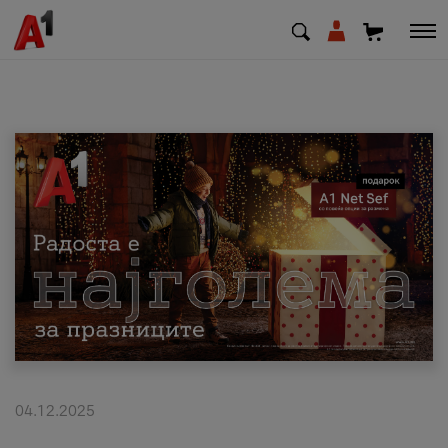
МК
EN
SQ
Приватни
Деловни
Поддршка
Надополни кредит
04.12.2025
Плати сметка