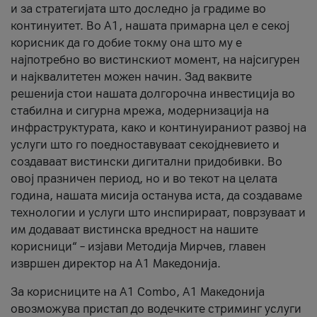
и за стратегијата што доследно ја градиме во
континуитет. Во А1, нашата примарна цел е секој
корисник да го добие токму она што му е
најпотребно во вистинскиот момент, на најсигурен
и најквалитетен можен начин. Зад ваквите
решенија стои нашата долгорочна инвестиција во
стабилна и сигурна мрежа, модернизација на
инфраструктурата, како и континуираниот развој на
услуги што го поедноставуваат секојдневието и
создаваат вистински дигитални придобивки. Во
овој празничен период, но и во текот на целата
година, нашата мисија останува иста, да создаваме
технологии и услуги што инспирираат, поврзуваат и
им додаваат вистинска вредност на нашите
корисници“ – изјави Методија Мирчев, главен
извршен директор на А1 Македонија.
За корисниците на A1 Combo, А1 Македонија
овозможува пристап до водечките стриминг услуги