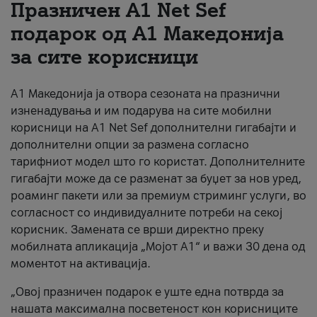
Празничен A1 Net Sеf
За нас
подарок од А1 Македонија
за сите корисници
#ПодобарОнлајн
А1 Македонија ја отвора сезоната на празнични
изненадувања и им подарува на сите мобилни
корисници на A1 Net Sef дополнителни гигабајти и
дополнителни опции за размена согласно
тарифниот модел што го користат. Дополнителните
гигабајти може да се разменат за буџет за нов уред,
роаминг пакети или за премиум стриминг услуги, во
согласност со индивидуалните потреби на секој
корисник. Замената се врши директно преку
мобилната апликација „Мојот А1“ и важи 30 дена од
моментот на активација.
„Овој празничен подарок е уште една потврда за
нашата максимална посветеност кон корисниците