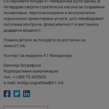
Со најновата понуда А1 Македонија уште еднаш ја
потврдува својата стратегиска насока за создавање
иновативни, персонализирани и исклучително
кориснички ориентирани услуги, што обезбедуваат
поголема контрола, флексибилност и вистинска
додадена вредност.
Повеќе детали за понудата се достапни на
www.А1.mk.
Контакт за медиуми А1 Македонија:
Емилија Зографска
Корпоративни комуникации
тел. ++389 75 400505
e-mail: emilija.zografska@A1.mk