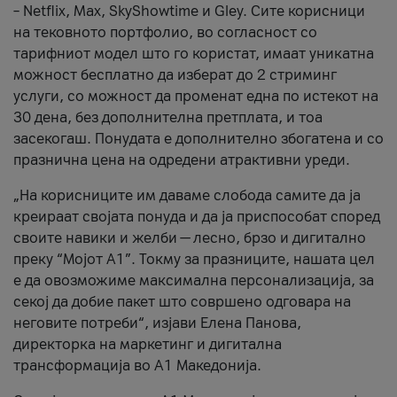
– Netflix, Max, SkyShowtime и Gley. Сите корисници
на тековното портфолио, во согласност со
тарифниот модел што го користат, имаат уникатна
можност бесплатно да изберат до 2 стриминг
услуги, со можност да променат една по истекот на
30 дена, без дополнителна претплата, и тоа
засекогаш. Понудата е дополнително збогатена и со
празнична цена на одредени атрактивни уреди.
„На корисниците им даваме слобода самите да ја
креираат својата понуда и да ја приспособат според
своите навики и желби — лесно, брзо и дигитално
преку “Мојот А1”. Токму за празниците, нашата цел
е да овозможиме максимална персонализација, за
секој да добие пакет што совршено одговара на
неговите потреби“, изјави Елена Панова,
директорка на маркетинг и дигитална
трансформација во А1 Македонија.