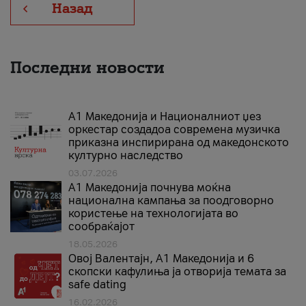
Назад
Последни новости
А1 Македонија и Националниот џез
оркестар создадоа современа музичка
приказна инспирирана од македонското
културно наследство
03.07.2026
A1 Македонија почнува моќна
национална кампања за поодговорно
користење на технологијата во
сообраќајот
18.05.2026
Овој Валентајн, A1 Македонија и 6
скопски кафулиња ја отворија темата за
safe dating
16.02.2026