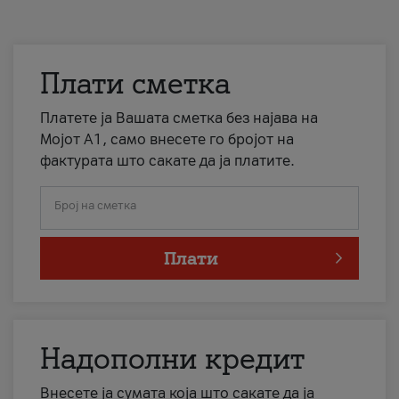
Плати сметка
Платете ја Вашата сметка без најава на
Мојот А1, само внесете го бројот на
фактурата што сакате да ја платите.
Број на сметка
Плати
Надополни кредит
Внесете ја сумата која што сакате да ја