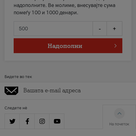
надополните. Ве молиме, внесувајте сума
помеѓу 100 и 1000 денари.
-
+
Надополни
Бидете во тек
Следете нè
На почеток