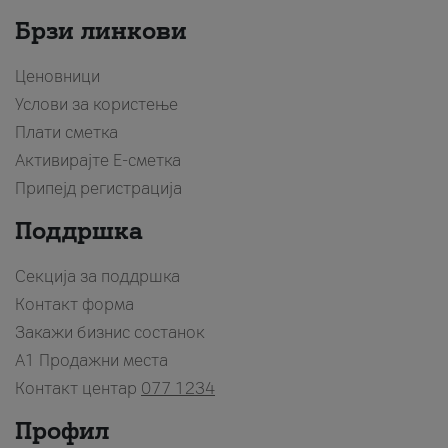
Брзи линкови
Ценовници
Услови за користење
Плати сметка
Активирајте Е-сметка
Припејд регистрација
Поддршка
Секција за поддршка
Контакт форма
Закажи бизнис состанок
A1 Продажни места
Контакт центар
077 1234
Профил