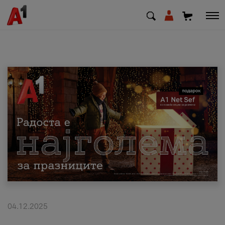
МК
EN
SQ
Приватни
Деловни
Поддршка
Надополни кредит
04.12.2025
Плати сметка