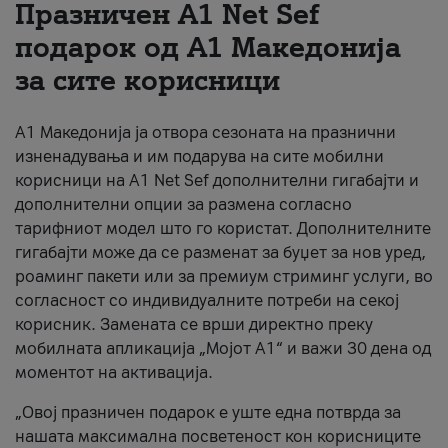
Празничен A1 Net Sеf
За нас
подарок од А1 Македонија
за сите корисници
#ПодобарОнлајн
А1 Македонија ја отвора сезоната на празнични
изненадувања и им подарува на сите мобилни
корисници на A1 Net Sef дополнителни гигабајти и
дополнителни опции за размена согласно
тарифниот модел што го користат. Дополнителните
гигабајти може да се разменат за буџет за нов уред,
роаминг пакети или за премиум стриминг услуги, во
согласност со индивидуалните потреби на секој
корисник. Замената се врши директно преку
мобилната апликација „Мојот А1“ и важи 30 дена од
моментот на активација.
„Овој празничен подарок е уште една потврда за
нашата максимална посветеност кон корисниците