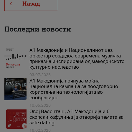
Назад
Последни новости
А1 Македонија и Националниот џез
оркестар создадоа современа музичка
приказна инспирирана од македонското
културно наследство
03.07.2026
A1 Македонија почнува моќна
национална кампања за поодговорно
користење на технологијата во
сообраќајот
18.05.2026
Овој Валентајн, A1 Македонија и 6
скопски кафулиња ја отворија темата за
safe dating
16.02.2026