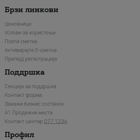
Брзи линкови
Ценовници
Услови за користење
Плати сметка
Активирајте Е-сметка
Припејд регистрација
Поддршка
Секција за поддршка
Контакт форма
Закажи бизнис состанок
A1 Продажни места
Контакт центар
077 1234
Профил