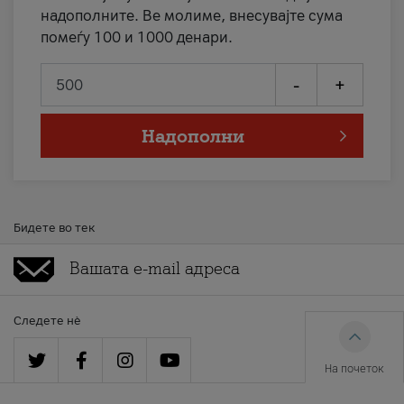
надополните. Ве молиме, внесувајте сума
помеѓу 100 и 1000 денари.
-
+
Надополни
Бидете во тек
Следете нè
На почеток