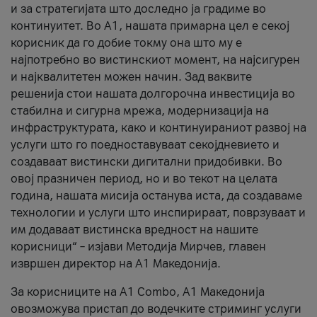
и за стратегијата што доследно ја градиме во
континуитет. Во А1, нашата примарна цел е секој
корисник да го добие токму она што му е
најпотребно во вистинскиот момент, на најсигурен
и најквалитетен можен начин. Зад ваквите
решенија стои нашата долгорочна инвестиција во
стабилна и сигурна мрежа, модернизација на
инфраструктурата, како и континуираниот развој на
услуги што го поедноставуваат секојдневието и
создаваат вистински дигитални придобивки. Во
овој празничен период, но и во текот на целата
година, нашата мисија останува иста, да создаваме
технологии и услуги што инспирираат, поврзуваат и
им додаваат вистинска вредност на нашите
корисници“ – изјави Методија Мирчев, главен
извршен директор на А1 Македонија.
За корисниците на A1 Combo, А1 Македонија
овозможува пристап до водечките стриминг услуги