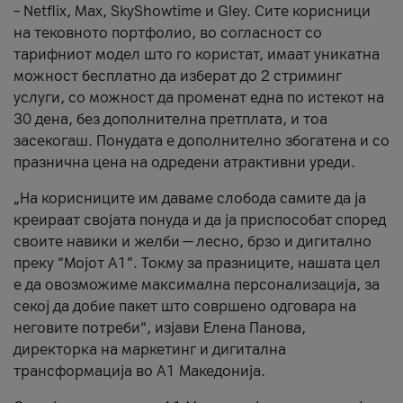
– Netflix, Max, SkyShowtime и Gley. Сите корисници
на тековното портфолио, во согласност со
тарифниот модел што го користат, имаат уникатна
можност бесплатно да изберат до 2 стриминг
услуги, со можност да променат една по истекот на
30 дена, без дополнителна претплата, и тоа
засекогаш. Понудата е дополнително збогатена и со
празнична цена на одредени атрактивни уреди.
„На корисниците им даваме слобода самите да ја
креираат својата понуда и да ја приспособат според
своите навики и желби — лесно, брзо и дигитално
преку “Мојот А1”. Токму за празниците, нашата цел
е да овозможиме максимална персонализација, за
секој да добие пакет што совршено одговара на
неговите потреби“, изјави Елена Панова,
директорка на маркетинг и дигитална
трансформација во А1 Македонија.