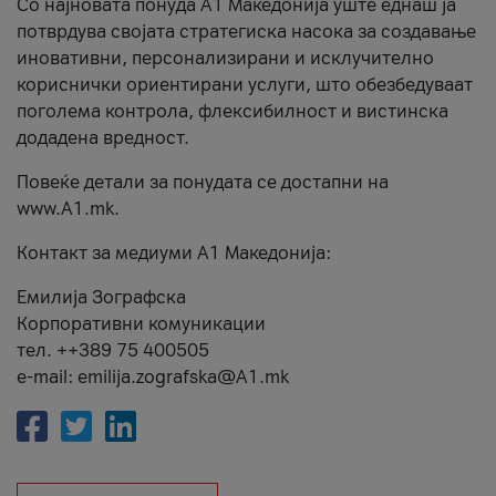
Со најновата понуда А1 Македонија уште еднаш ја
потврдува својата стратегиска насока за создавање
иновативни, персонализирани и исклучително
кориснички ориентирани услуги, што обезбедуваат
поголема контрола, флексибилност и вистинска
додадена вредност.
Повеќе детали за понудата се достапни на
www.А1.mk.
Контакт за медиуми А1 Македонија:
Емилија Зографска
Корпоративни комуникации
тел. ++389 75 400505
e-mail: emilija.zografska@A1.mk