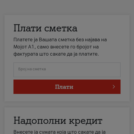
Плати сметка
Платете ја Вашата сметка без најава на
Мојот А1, само внесете го бројот на
фактурата што сакате да ја платите.
Број на сметка
Плати
Надополни кредит
Внесете ја сумата која што сакате да ја