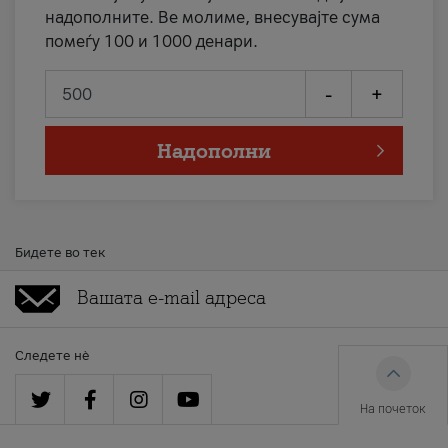
надополните. Ве молиме, внесувајте сума
помеѓу 100 и 1000 денари.
-
+
Надополни
Бидете во тек
Следете нè
На почеток