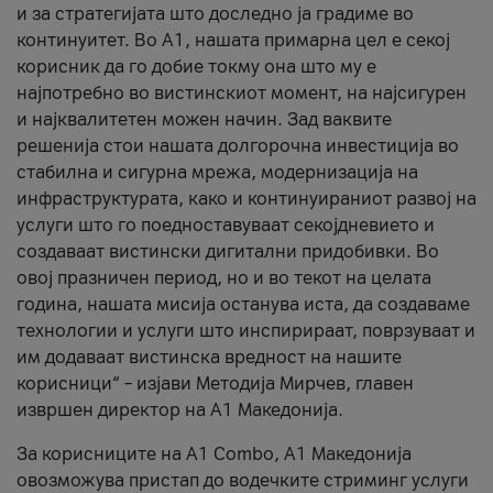
и за стратегијата што доследно ја градиме во
континуитет. Во А1, нашата примарна цел е секој
корисник да го добие токму она што му е
најпотребно во вистинскиот момент, на најсигурен
и најквалитетен можен начин. Зад ваквите
решенија стои нашата долгорочна инвестиција во
стабилна и сигурна мрежа, модернизација на
инфраструктурата, како и континуираниот развој на
услуги што го поедноставуваат секојдневието и
создаваат вистински дигитални придобивки. Во
овој празничен период, но и во текот на целата
година, нашата мисија останува иста, да создаваме
технологии и услуги што инспирираат, поврзуваат и
им додаваат вистинска вредност на нашите
корисници“ – изјави Методија Мирчев, главен
извршен директор на А1 Македонија.
За корисниците на A1 Combo, А1 Македонија
овозможува пристап до водечките стриминг услуги