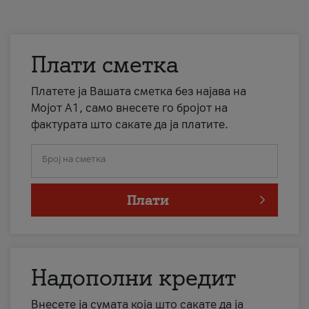
Плати сметка
Платете ја Вашата сметка без најава на
Мојот А1, само внесете го бројот на
фактурата што сакате да ја платите.
Број на сметка
Плати
Надополни кредит
Внесете ја сумата која што сакате да ја