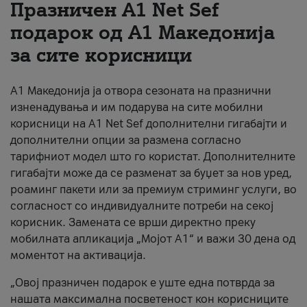
Празничен A1 Net Sеf
За нас
подарок од А1 Македонија
за сите корисници
#ПодобарОнлајн
А1 Македонија ја отвора сезоната на празнични
изненадувања и им подарува на сите мобилни
корисници на A1 Net Sef дополнителни гигабајти и
дополнителни опции за размена согласно
тарифниот модел што го користат. Дополнителните
гигабајти може да се разменат за буџет за нов уред,
роаминг пакети или за премиум стриминг услуги, во
согласност со индивидуалните потреби на секој
корисник. Замената се врши директно преку
мобилната апликација „Мојот А1“ и важи 30 дена од
моментот на активација.
„Овој празничен подарок е уште една потврда за
нашата максимална посветеност кон корисниците