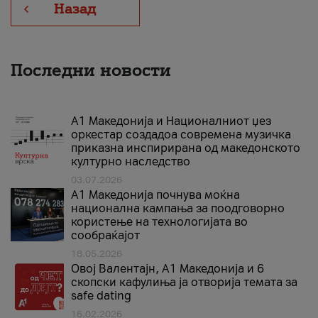
Назад
Последни новости
А1 Македонија и Националниот џез
оркестар создадоа современа музичка
приказна инспирирана од македонското
културно наследство
03.07.2026
A1 Македонија почнува моќна
национална кампања за поодговорно
користење на технологијата во
сообраќајот
18.05.2026
Овој Валентајн, A1 Македонија и 6
скопски кафулиња ја отворија темата за
safe dating
16.02.2026