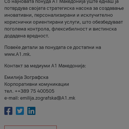
Со најновата понуда А1 Македонија уште еднаш ја
потврдува својата стратегиска насока за создавање
иновативни, персонализирани и исклучително
кориснички ориентирани услуги, што обезбедуваат
поголема контрола, флексибилност и вистинска
додадена вредност.
Повеќе детали за понудата се достапни на
www.А1.mk.
Контакт за медиуми А1 Македонија:
Емилија Зографска
Корпоративни комуникации
тел. ++389 75 400505
e-mail: emilija.zografska@A1.mk