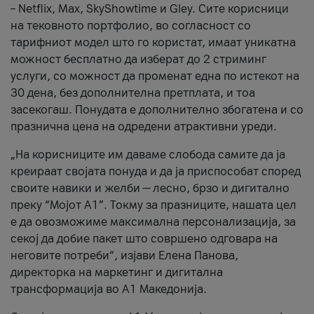
– Netflix, Max, SkyShowtime и Gley. Сите корисници
на тековното портфолио, во согласност со
тарифниот модел што го користат, имаат уникатна
можност бесплатно да изберат до 2 стриминг
услуги, со можност да променат една по истекот на
30 дена, без дополнителна претплата, и тоа
засекогаш. Понудата е дополнително збогатена и со
празнична цена на одредени атрактивни уреди.
„На корисниците им даваме слобода самите да ја
креираат својата понуда и да ја приспособат според
своите навики и желби — лесно, брзо и дигитално
преку “Мојот А1”. Токму за празниците, нашата цел
е да овозможиме максимална персонализација, за
секој да добие пакет што совршено одговара на
неговите потреби“, изјави Елена Панова,
директорка на маркетинг и дигитална
трансформација во А1 Македонија.