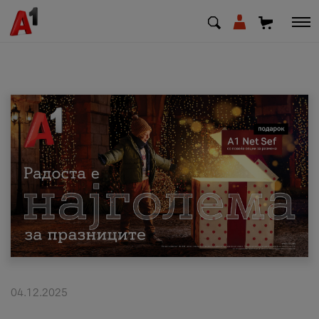
МК
EN
SQ
Приватни
Деловни
Поддршка
Надополни кредит
04.12.2025
Плати сметка