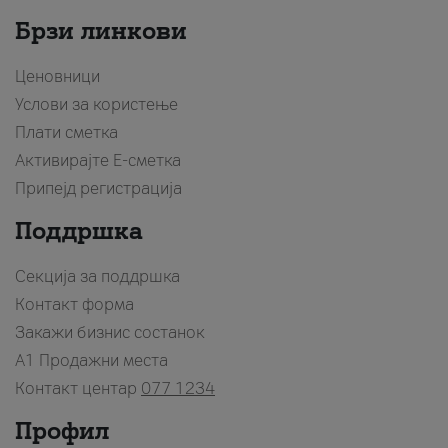
Брзи линкови
Ценовници
Услови за користење
Плати сметка
Активирајте Е-сметка
Припејд регистрација
Поддршка
Секција за поддршка
Контакт форма
Закажи бизнис состанок
A1 Продажни места
Контакт центар
077 1234
Профил