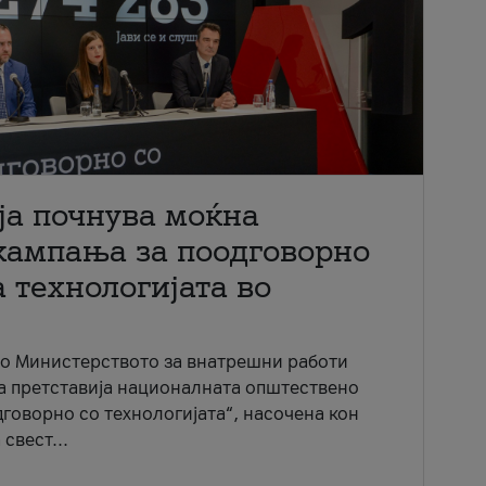
ја почнува моќна
кампања за поодговорно
 технологијата во
со Министерството за внатрешни работи
ја претставија националната општествено
говорно со технологијата“, насочена кон
свест...