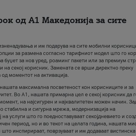
рок од А1 Македонија за сите
 изненадувања и им подарува на сите мобилни корисниц
 опции за размена согласно тарифниот модел што го кор
а буџет за нов уред, роаминг пакети или за премиум ст
и на секој корисник. Замената се врши директно преку
 од моментот на активација.
а нашата максимална посветеност кон корисниците и за
итет. Во А1, нашата примарна цел е секој корисник да 
момент, на најсигурен и најквалитетен можен начин. За
о стабилна и сигурна мрежа, модернизација на
 на услуги што го поедноставуваат секојдневието и соз
чен период, но и во текот на целата година, нашата ми
и што инспирираат, поврзуваат и им додаваат вистинска