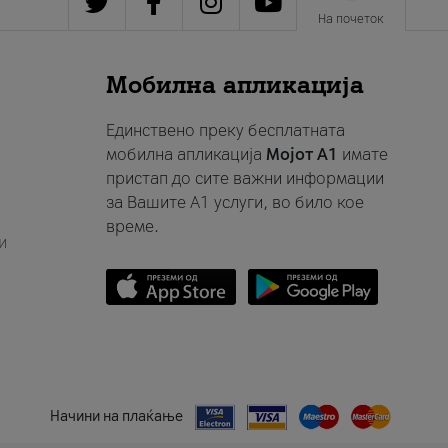
На почеток
Мобилна апликација
Единствено преку бесплатната
мобилна апликација
Мојот A1
имате
пристап до сите важни информации
за Вашите A1 услуги, во било кое
време.
и
Начини на плаќање