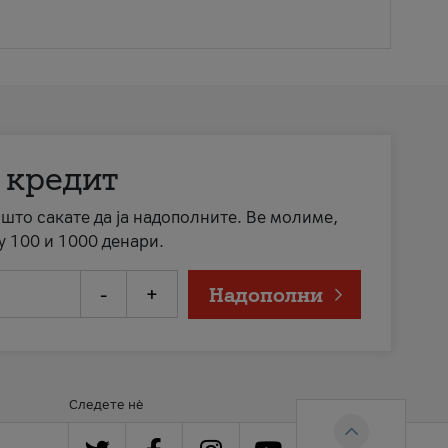
 кредит
а што сакате да ја надополните. Ве молиме,
у 100 и 1000 денари.
-
+
Надополни
Следете нè