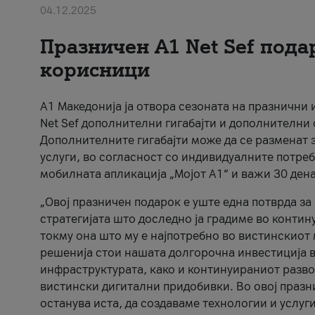
04.12.2025
Празничен A1 Net Sеf пода
корисници
А1 Македонија ја отвора сезоната на празнични
Net Sef дополнителни гигабајти и дополнителни
Дополнителните гигабајти може да се разменат з
услуги, во согласност со индивидуалните потреб
мобилната апликација „Мојот А1“ и важи 30 дена
„Овој празничен подарок е уште една потврда з
стратегијата што доследно ја градиме во контину
токму она што му е најпотребно во вистинскиот 
решенија стои нашата долгорочна инвестиција в
инфраструктурата, како и континуираниот развој
вистински дигитални придобивки. Во овој празни
останува иста, да создаваме технологии и услуг