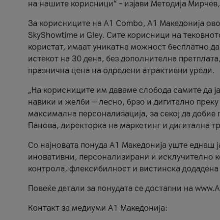
на нашите корисници“ – изјави Методија Мирчев
За корисниците на A1 Combo, А1 Македонија овоз
SkyShowtime и Gley. Сите корисници на тековно
користат, имаат уникатна можност бесплатно да 
истекот на 30 дена, без дополнителна претплата
празнична цена на одредени атрактивни уреди.
„На корисниците им даваме слобода самите да ја
навики и желби — лесно, брзо и дигитално преку
максимална персонализација, за секој да добие 
Панова, директорка на маркетинг и дигитална т
Со најновата понуда А1 Македонија уште еднаш ј
иновативни, персонализирани и исклучително к
контрола, флексибилност и вистинска додадена
Повеќе детали за понудата се достапни на www.А
Контакт за медиуми А1 Македонија: