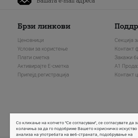
Брзи линкови
Подд
Ценовници
Секција 
Услови за користење
Контакт 
Плати сметка
Закажи б
Активирајте Е-сметка
A1 Прода
Припејд регистрација
Контакт 
Со кликање на копчето "Се согласувам", се согласувате да 
Member of
колачиња за да го подобриме Вашето корисничко искуство
анализа на употребата на веб-страната, подобрување на