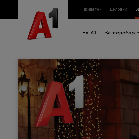
Приватни
Деловни
З
За А1
За подобар 