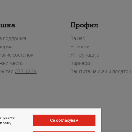
ршка
Профил
за поддршка
За нас
форма
Новости
изнис состанок
А1 Групација
жни места
Кариера
центар
077 1234
Заштита на лични податоц
зачуваме
Се согласувам
 преку