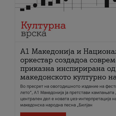
А1 Македонија и Национа
оркестар создадоа совре
приказна инспирирана од
македонското културно н
Во пресрет на овогодишното издание на фест
лето“, А1 Македонија ја претстави кампањата 
централен дел е новата џез-интерпретација н
македонска народна песна „Билјан