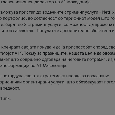
, главен извршен директор на А1 Македонија.
можува пристап до водечките стриминг услуги – Netflix
то портфолио, во согласност со тарифниот модел што го
изберат до 2 стриминг услуги, со можност да променат
, и тоа засекогаш. Понудата е дополнително збогатена и
 креираат својата понуда и да ја приспособат според св
 “Мојот А1”. Токму за празниците, нашата цел е да ово
пакет што совршено одговара на неговите потреби“, изј
рансформација во А1 Македонија.
а потврдува својата стратегиска насока за создавање
ориснички ориентирани услуги, што обезбедуваат пого
 вредност.
1.mk.