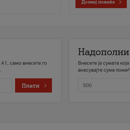
Дознај повеќе
Надополни
 А1, само внесете го
Внесете ја сумата кој
.
внесувајте сума помеѓ
Плати