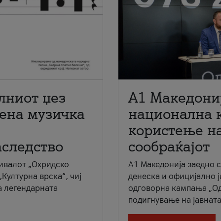
лниот џез
A1 Македони
мена музичка
национална 
користење на
аследство
сообраќајот
ивалот „Охридско
A1 Македонија заедно 
„Културна врска“, чиј
денеска и официјално 
а легендарната
одговорна кампања „Од
подигнување на јавната 