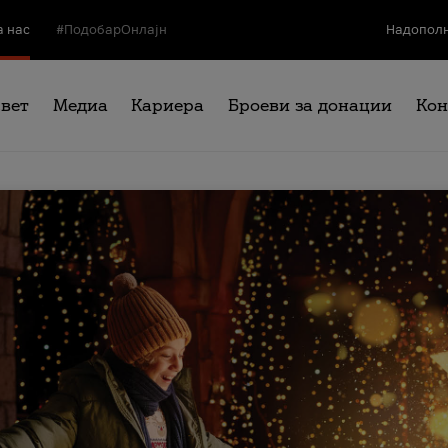
а нас
#ПодобарОнлајн
Надополн
свет
Медиа
Кариера
Броеви за донации
Кон