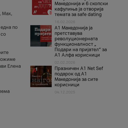
Македонија и 6 скопски
кафулиња ја отворија
, Max,
темата за safe dating
16.02.2026
 една по
А1 Македонија ја
претставува
 со
револуционерната
функционалност „
Подари на пријател“ за
оите
А1 Алфа корисници
зможиме
02.02.2026
ави Елена
Празничен A1 Net Sеf
подарок од А1
Македонија за сите
корисници
лема
04.12.2025