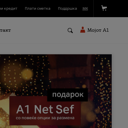
и кредит
Плати сметка
Поддршка
МК
такт
Мојот A1