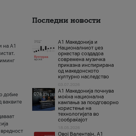
Последни новости
А1 Македонија и
и на A1
Националниот џез
истат.
оркестар создадоа
современа музичка
риминг
приказна инспирирана
од македонското
културно наследство
03.07.2026
A1 Македонија почнува
го добие
моќна национална
д ваквите
кампања за поодговорно
користење на
технологијата во
даваат
сообраќајот
сија
18.05.2026
 вредност
Овој Валентајн, A1