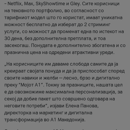
– Netflix, Max, SkyShowtime и Gley. Сите корисници
на тековното портфолио, во согласност со
тарифниот модел што го користат, имаат уникатна
можност бесплатно да изберат до 2 стриминг
услуги, со можност да променат една по истекот на
30 дена, без дополнителна претплата, и тоа
засекогаш. Понудата е дополнително збогатена и со
празнична цена на одредени атрактивни уреди.
„На корисниците им даваме слобода самите да ја
креираат својата понуда и да ја приспособат според
своите навики и желби — лесно, брзо и дигитално
преку “Мојот А1”. Токму за празниците, нашата цел
е да овозможиме максимална персонализација, за
секој да добие пакет што совршено одговара на
неговите потреби“, изјави Елена Панова,
директорка на маркетинг и дигитална
трансформација во А1 Македонија.