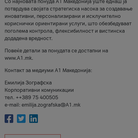
Со најновата понуда А1 Македонија уште еднаш ја
потврдува својата стратегиска насока за создавање
иновативни, персонализирани и исклучително
кориснички ориентирани услуги, што обезбедуваат
поголема контрола, флексибилност и вистинска
додадена вредност.
Повеќе детали за понудата се достапни на
www.А1.mk.
Контакт за медиуми А1 Македонија:
Емилија Зографска
Корпоративни комуникации
тел. ++389 75 400505
e-mail: emilija.zografska@A1.mk