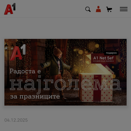
МК
EN
SQ
Приватни
Деловни
Поддршка
Надополни кредит
04.12.2025
Плати сметка