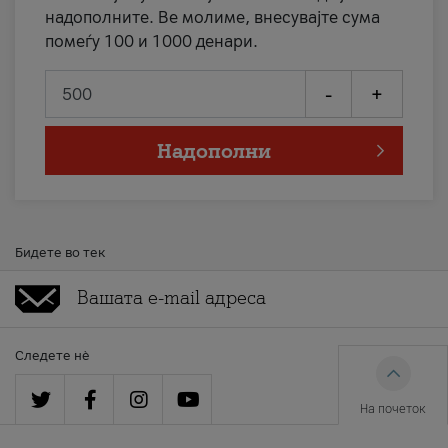
надополните. Ве молиме, внесувајте сума
помеѓу 100 и 1000 денари.
-
+
Надополни
Бидете во тек
Следете нè
На почеток