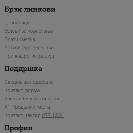
Брзи линкови
Ценовници
Услови за користење
Плати сметка
Активирајте Е-сметка
Припејд регистрација
Поддршка
Секција за поддршка
Контакт форма
Закажи бизнис состанок
A1 Продажни места
Контакт центар
077 1234
Профил