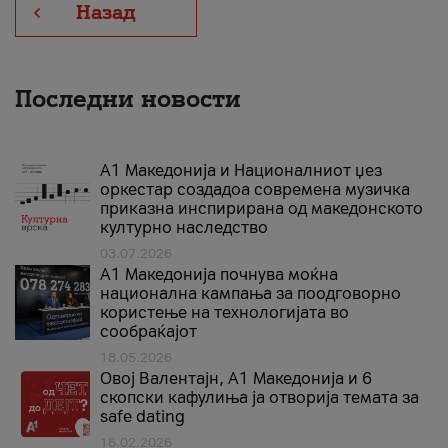
Назад
Последни новости
А1 Македонија и Националниот џез
оркестар создадоа современа музичка
приказна инспирирана од македонското
културно наследство
03.07.2026
A1 Македонија почнува моќна
национална кампања за поодговорно
користење на технологијата во
сообраќајот
18.05.2026
Овој Валентајн, A1 Македонија и 6
скопски кафулиња ја отворија темата за
safe dating
16.02.2026