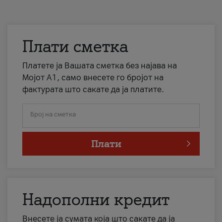
Плати сметка
Платете ја Вашата сметка без најава на
Мојот А1, само внесете го бројот на
фактурата што сакате да ја платите.
Број на сметка
Плати
Надополни кредит
Внесете ја сумата која што сакате да ја