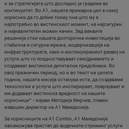
и за стратегијата што доследно ја градиме во
континуитет. Во А1, нашата примарна цел е секој
корисник да го добие токму она што му е
најпотребно во вистинскиот момент, на најсигурен
и најквалитетен можен начин. Зад ваквите
решенија стои нашата долгорочна инвестиција во
стабилна и сигурна мрежа, модернизација на
инфраструктурата, како и континуираниот развој на
услуги што го поедноставуваат секојдневието и
создаваат вистински дигитални придобивки. Во
овој празничен период, но и во текот на целата
година, нашата мисија останува иста, да создаваме
технологии и услуги што инспирираат, поврзуваат и
им додаваат вистинска вредност на нашите
корисници“ – изјави Методија Мирчев, главен
извршен директор на А1 Македонија.
За корисниците на A1 Combo, А1 Македонија
овозможува пристап до водечките стриминг услуги