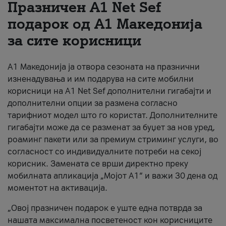
Празничен A1 Net Sеf
За нас
подарок од А1 Македонија
за сите корисници
#ПодобарОнлајн
А1 Македонија ја отвора сезоната на празнични
изненадувања и им подарува на сите мобилни
корисници на A1 Net Sef дополнителни гигабајти и
дополнителни опции за размена согласно
тарифниот модел што го користат. Дополнителните
гигабајти може да се разменат за буџет за нов уред,
роаминг пакети или за премиум стриминг услуги, во
согласност со индивидуалните потреби на секој
корисник. Замената се врши директно преку
мобилната апликација „Мојот А1“ и важи 30 дена од
моментот на активација.
„Овој празничен подарок е уште една потврда за
нашата максимална посветеност кон корисниците