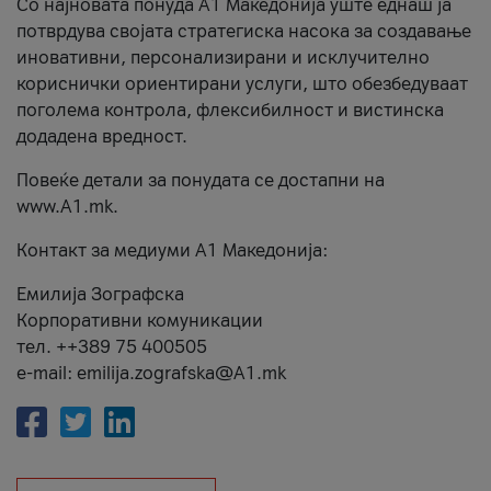
Со најновата понуда А1 Македонија уште еднаш ја
потврдува својата стратегиска насока за создавање
иновативни, персонализирани и исклучително
кориснички ориентирани услуги, што обезбедуваат
поголема контрола, флексибилност и вистинска
додадена вредност.
Повеќе детали за понудата се достапни на
www.А1.mk.
Контакт за медиуми А1 Македонија:
Емилија Зографска
Корпоративни комуникации
тел. ++389 75 400505
e-mail: emilija.zografska@A1.mk