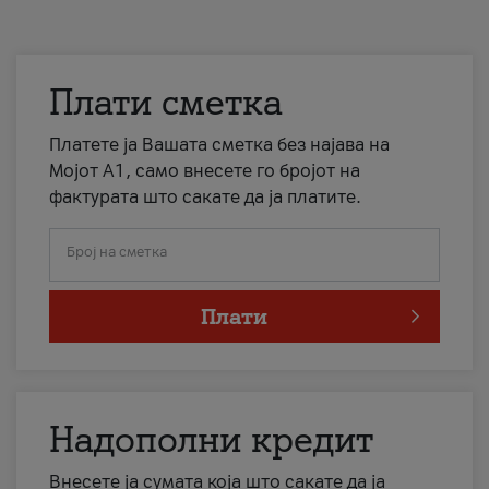
Плати сметка
Платете ја Вашата сметка без најава на
Мојот А1, само внесете го бројот на
фактурата што сакате да ја платите.
Број на сметка
Плати
Надополни кредит
Внесете ја сумата која што сакате да ја