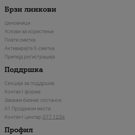
Брзи линкови
Ценовници
Услови за користење
Плати сметка
Активирајте Е-сметка
Припејд регистрација
Поддршка
Секција за поддршка
Контакт форма
Закажи бизнис состанок
A1 Продажни места
Контакт центар
077 1234
Профил