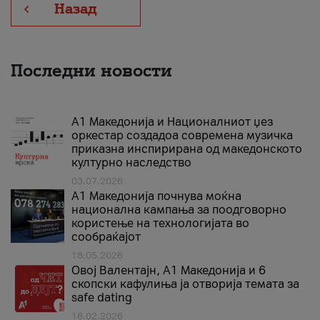
Назад
Последни новости
А1 Македонија и Националниот џез
оркестар создадоа современа музичка
приказна инспирирана од македонското
културно наследство
03.07.2026
A1 Македонија почнува моќна
национална кампања за поодговорно
користење на технологијата во
сообраќајот
18.05.2026
Овој Валентајн, A1 Македонија и 6
скопски кафулиња ја отворија темата за
safe dating
16.02.2026