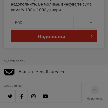
надополните. Ве молиме, внесувајте сума
помеѓу 100 и 1000 денари.
-
+
Надополни
Бидете во тек
Следете нè
На почеток