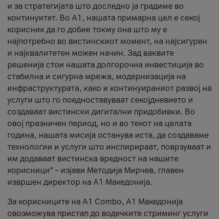
и за стратегијата што доследно ја градиме во
континуитет. Во А1, нашата примарна цел е секој
корисник да го добие токму она што му е
најпотребно во вистинскиот момент, на најсигурен
и најквалитетен можен начин. Зад ваквите
решенија стои нашата долгорочна инвестиција во
стабилна и сигурна мрежа, модернизација на
инфраструктурата, како и континуираниот развој на
услуги што го поедноставуваат секојдневието и
создаваат вистински дигитални придобивки. Во
овој празничен период, но и во текот на целата
година, нашата мисија останува иста, да создаваме
технологии и услуги што инспирираат, поврзуваат и
им додаваат вистинска вредност на нашите
корисници“ – изјави Методија Мирчев, главен
извршен директор на А1 Македонија.
За корисниците на A1 Combo, А1 Македонија
овозможува пристап до водечките стриминг услуги