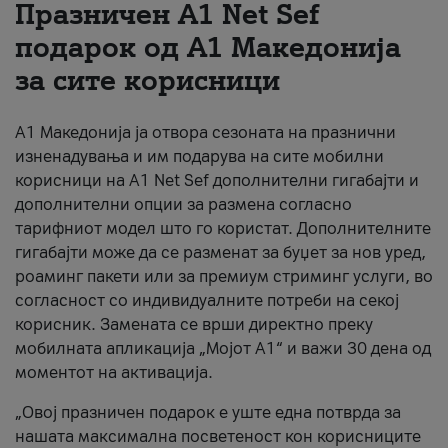
Празничен A1 Net Sеf
За нас
подарок од А1 Македонија
за сите корисници
#ПодобарОнлајн
А1 Македонија ја отвора сезоната на празнични
изненадувања и им подарува на сите мобилни
корисници на A1 Net Sef дополнителни гигабајти и
дополнителни опции за размена согласно
тарифниот модел што го користат. Дополнителните
гигабајти може да се разменат за буџет за нов уред,
роаминг пакети или за премиум стриминг услуги, во
согласност со индивидуалните потреби на секој
корисник. Замената се врши директно преку
мобилната апликација „Мојот А1“ и важи 30 дена од
моментот на активација.
„Овој празничен подарок е уште една потврда за
нашата максимална посветеност кон корисниците