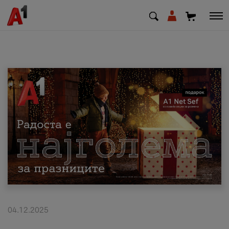
МК
EN
SQ
Приватни
Деловни
Поддршка
Надополни кредит
04.12.2025
Плати сметка