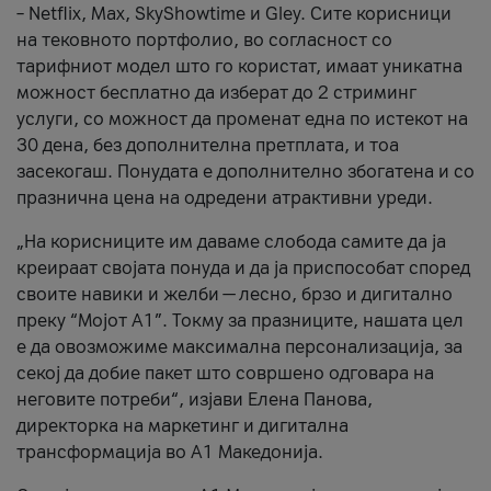
– Netflix, Max, SkyShowtime и Gley. Сите корисници
на тековното портфолио, во согласност со
тарифниот модел што го користат, имаат уникатна
можност бесплатно да изберат до 2 стриминг
услуги, со можност да променат една по истекот на
30 дена, без дополнителна претплата, и тоа
засекогаш. Понудата е дополнително збогатена и со
празнична цена на одредени атрактивни уреди.
„На корисниците им даваме слобода самите да ја
креираат својата понуда и да ја приспособат според
своите навики и желби — лесно, брзо и дигитално
преку “Мојот А1”. Токму за празниците, нашата цел
е да овозможиме максимална персонализација, за
секој да добие пакет што совршено одговара на
неговите потреби“, изјави Елена Панова,
директорка на маркетинг и дигитална
трансформација во А1 Македонија.