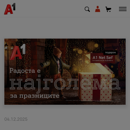
МК
EN
SQ
Приватни
Деловни
Поддршка
Надополни кредит
04.12.2025
Плати сметка