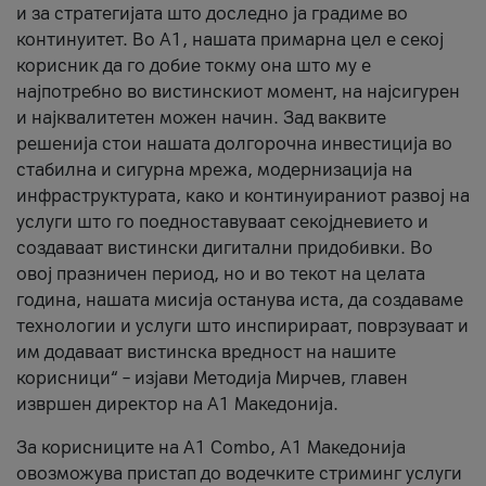
и за стратегијата што доследно ја градиме во
континуитет. Во А1, нашата примарна цел е секој
корисник да го добие токму она што му е
најпотребно во вистинскиот момент, на најсигурен
и најквалитетен можен начин. Зад ваквите
решенија стои нашата долгорочна инвестиција во
стабилна и сигурна мрежа, модернизација на
инфраструктурата, како и континуираниот развој на
услуги што го поедноставуваат секојдневието и
создаваат вистински дигитални придобивки. Во
овој празничен период, но и во текот на целата
година, нашата мисија останува иста, да создаваме
технологии и услуги што инспирираат, поврзуваат и
им додаваат вистинска вредност на нашите
корисници“ – изјави Методија Мирчев, главен
извршен директор на А1 Македонија.
За корисниците на A1 Combo, А1 Македонија
овозможува пристап до водечките стриминг услуги