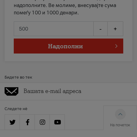
надополните. Ве молиме, внесувајте сума
помеѓу 100 и 1000 денари.
-
+
Надополни
Бидете во тек
Следете нè
На почеток