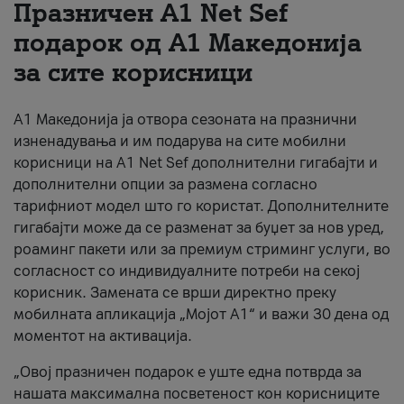
Празничен A1 Net Sеf
За нас
подарок од А1 Македонија
за сите корисници
#ПодобарОнлајн
А1 Македонија ја отвора сезоната на празнични
изненадувања и им подарува на сите мобилни
корисници на A1 Net Sef дополнителни гигабајти и
дополнителни опции за размена согласно
тарифниот модел што го користат. Дополнителните
гигабајти може да се разменат за буџет за нов уред,
роаминг пакети или за премиум стриминг услуги, во
согласност со индивидуалните потреби на секој
корисник. Замената се врши директно преку
мобилната апликација „Мојот А1“ и важи 30 дена од
моментот на активација.
„Овој празничен подарок е уште една потврда за
нашата максимална посветеност кон корисниците