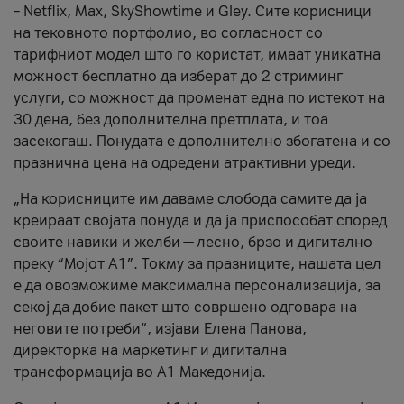
– Netflix, Max, SkyShowtime и Gley. Сите корисници
на тековното портфолио, во согласност со
тарифниот модел што го користат, имаат уникатна
можност бесплатно да изберат до 2 стриминг
услуги, со можност да променат една по истекот на
30 дена, без дополнителна претплата, и тоа
засекогаш. Понудата е дополнително збогатена и со
празнична цена на одредени атрактивни уреди.
„На корисниците им даваме слобода самите да ја
креираат својата понуда и да ја приспособат според
своите навики и желби — лесно, брзо и дигитално
преку “Мојот А1”. Токму за празниците, нашата цел
е да овозможиме максимална персонализација, за
секој да добие пакет што совршено одговара на
неговите потреби“, изјави Елена Панова,
директорка на маркетинг и дигитална
трансформација во А1 Македонија.