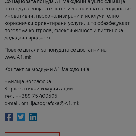
Со најновата понуда А1 Македонија уште еднаш ја
потврдува својата стратегиска насока за создавање
иновативни, персонализирани и исклучително
кориснички ориентирани услуги, што обезбедуваат
поголема контрола, флексибилност и вистинска
додадена вредност.
Повеќе детали за понудата се достапни на
www.А1.mk.
Контакт за медиуми А1 Македонија:
Емилија Зографска
Корпоративни комуникации
тел. ++389 75 400505
e-mail: emilija.zografska@A1.mk