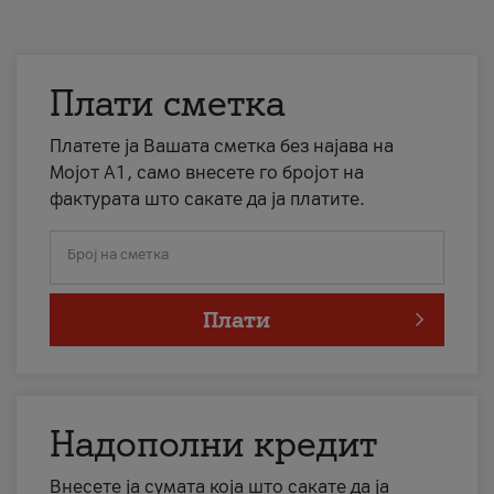
Плати сметка
Платете ја Вашата сметка без најава на
Мојот А1, само внесете го бројот на
фактурата што сакате да ја платите.
Број на сметка
Плати
Надополни кредит
Внесете ја сумата која што сакате да ја