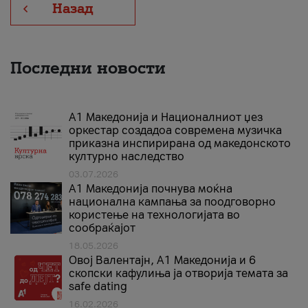
Назад
Последни новости
А1 Македонија и Националниот џез
оркестар создадоа современа музичка
приказна инспирирана од македонското
културно наследство
03.07.2026
A1 Македонија почнува моќна
национална кампања за поодговорно
користење на технологијата во
сообраќајот
18.05.2026
Овој Валентајн, A1 Македонија и 6
скопски кафулиња ја отворија темата за
safe dating
16.02.2026