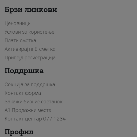
Брзи линкови
Ценовници
Услови за користење
Плати сметка
Активирајте Е-сметка
Припејд регистрација
Поддршка
Секција за поддршка
Контакт форма
Закажи бизнис состанок
A1 Продажни места
Контакт центар
077 1234
Профил