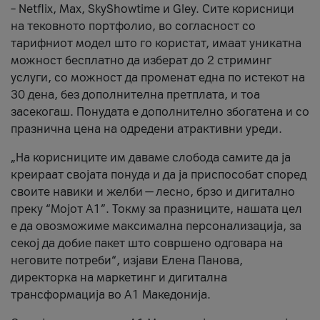
– Netflix, Max, SkyShowtime и Gley. Сите корисници
на тековното портфолио, во согласност со
тарифниот модел што го користат, имаат уникатна
можност бесплатно да изберат до 2 стриминг
услуги, со можност да променат една по истекот на
30 дена, без дополнителна претплата, и тоа
засекогаш. Понудата е дополнително збогатена и со
празнична цена на одредени атрактивни уреди.
„На корисниците им даваме слобода самите да ја
креираат својата понуда и да ја приспособат според
своите навики и желби — лесно, брзо и дигитално
преку “Мојот А1”. Токму за празниците, нашата цел
е да овозможиме максимална персонализација, за
секој да добие пакет што совршено одговара на
неговите потреби“, изјави Елена Панова,
директорка на маркетинг и дигитална
трансформација во А1 Македонија.