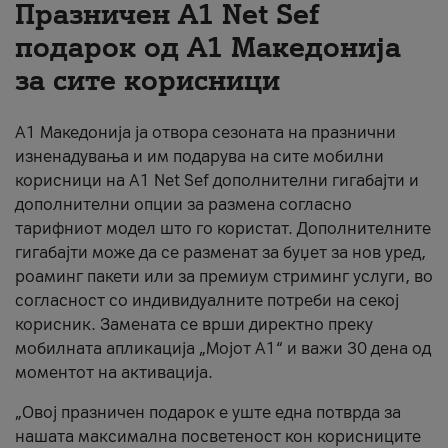
Празничен A1 Net Sеf
За нас
подарок од А1 Македонија
за сите корисници
#ПодобарОнлајн
А1 Македонија ја отвора сезоната на празнични
изненадувања и им подарува на сите мобилни
корисници на A1 Net Sef дополнителни гигабајти и
дополнителни опции за размена согласно
тарифниот модел што го користат. Дополнителните
гигабајти може да се разменат за буџет за нов уред,
роаминг пакети или за премиум стриминг услуги, во
согласност со индивидуалните потреби на секој
корисник. Замената се врши директно преку
мобилната апликација „Мојот А1“ и важи 30 дена од
моментот на активација.
„Овој празничен подарок е уште една потврда за
нашата максимална посветеност кон корисниците