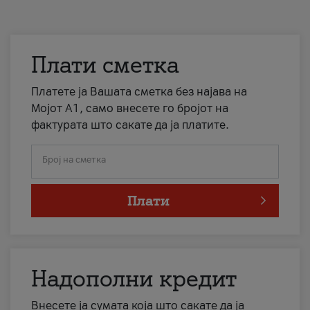
Плати сметка
Платете ја Вашата сметка без најава на
Мојот А1, само внесете го бројот на
фактурата што сакате да ја платите.
Број на сметка
Плати
Надополни кредит
Внесете ја сумата која што сакате да ја