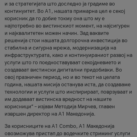
и за стратегијата што доследно ја градиме во
континуитет. Во А1, нашата примарна цел е секој
корисник да го добие токму она што му е
најпотребно во вистинскиот момент, на најсигурен
и најквалитетен можен начин. Зад ваквите
решенија стои нашата долгорочна инвестиција во
стабилна и сигурна мрежа, модернизација на
инфраструктурата, како и континуираниот развој на
услуги што го поедноставуваат секојдневието и
создаваат вистински дигитални придобивки. Во
овој празничен период, но и во текот на целата
година, нашата мисија останува иста, да создаваме
технологии и услуги што инспирираат, поврзуваат и
им додаваат вистинска вредност на нашите
корисници“ – изјави Методија Мирчев, главен
извршен директор на А1 Македонија.
За корисниците на A1 Combo, А1 Македонија
овозможува пристап до водечките стриминг услуги