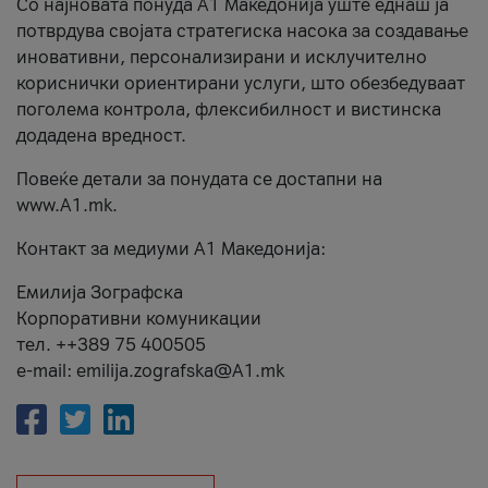
Со најновата понуда А1 Македонија уште еднаш ја
потврдува својата стратегиска насока за создавање
иновативни, персонализирани и исклучително
кориснички ориентирани услуги, што обезбедуваат
поголема контрола, флексибилност и вистинска
додадена вредност.
Повеќе детали за понудата се достапни на
www.А1.mk.
Контакт за медиуми А1 Македонија:
Емилија Зографска
Корпоративни комуникации
тел. ++389 75 400505
e-mail: emilija.zografska@A1.mk