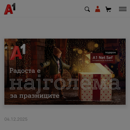
МК
EN
SQ
Приватни
Деловни
Поддршка
Надополни кредит
04.12.2025
Плати сметка