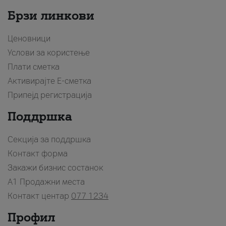
Брзи линкови
Ценовници
Услови за користење
Плати сметка
Активирајте Е-сметка
Припејд регистрација
Поддршка
Секција за поддршка
Контакт форма
Закажи бизнис состанок
A1 Продажни места
Контакт центар
077 1234
Профил