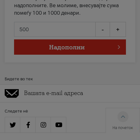
надополните. Ве молиме, внесувајте сума
помеѓу 100 и 1000 денари.
-
+
Надополни
Бидете во тек
Следете нè
На почеток