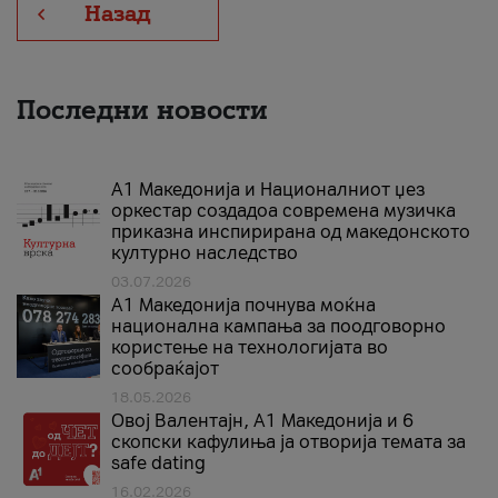
Назад
Последни новости
А1 Македонија и Националниот џез
оркестар создадоа современа музичка
приказна инспирирана од македонското
културно наследство
03.07.2026
A1 Македонија почнува моќна
национална кампања за поодговорно
користење на технологијата во
сообраќајот
18.05.2026
Овој Валентајн, A1 Македонија и 6
скопски кафулиња ја отворија темата за
safe dating
16.02.2026