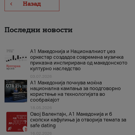
Назад
Последни новости
А1 Македонија и Националниот џез
оркестар создадоа современа музичка
приказна инспирирана од македонското
културно наследство
03.07.2026
A1 Македонија почнува моќна
национална кампања за поодговорно
користење на технологијата во
сообраќајот
18.05.2026
Овој Валентајн, A1 Македонија и 6
скопски кафулиња ја отворија темата за
safe dating
16.02.2026