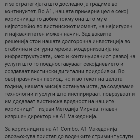
и за стратегијата што доследно ја градиме во
континуитет. Во А1, нашата примарна цел е секој
корисник да го добие токму она што му е
најпотребно во вистинскиот момент, на најсигурен
и најквалитетен можен начин. Зад ваквите
решенија стои нашата долгорочна инвестиција во
стабилна и сигурна мрежа, модернизација на
инфраструктурата, како и континуираниот развој на
услуги што го поедноставуваат секојдневието и
создаваат вистински дигитални придобивки. Во
овој празничен период, но и во текот на целата
година, нашата мисија останува иста, да создаваме
технологии и услуги што инспирираат, поврзуваат и
им додаваат вистинска вредност на нашите
корисници“ – изјави Методија Мирчев, главен
извршен директор на А1 Македонија.
За корисниците на A1 Combo, А1 Македонија
овозможува пристап до водечките стриминг услуги