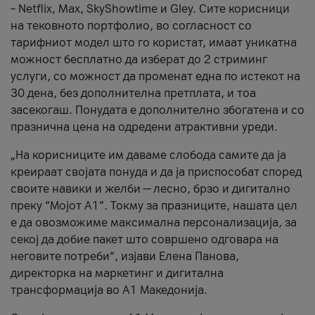
– Netflix, Max, SkyShowtime и Gley. Сите корисници
на тековното портфолио, во согласност со
тарифниот модел што го користат, имаат уникатна
можност бесплатно да изберат до 2 стриминг
услуги, со можност да променат една по истекот на
30 дена, без дополнителна претплата, и тоа
засекогаш. Понудата е дополнително збогатена и со
празнична цена на одредени атрактивни уреди.
„На корисниците им даваме слобода самите да ја
креираат својата понуда и да ја приспособат според
своите навики и желби — лесно, брзо и дигитално
преку “Мојот А1”. Токму за празниците, нашата цел
е да овозможиме максимална персонализација, за
секој да добие пакет што совршено одговара на
неговите потреби“, изјави Елена Панова,
директорка на маркетинг и дигитална
трансформација во А1 Македонија.