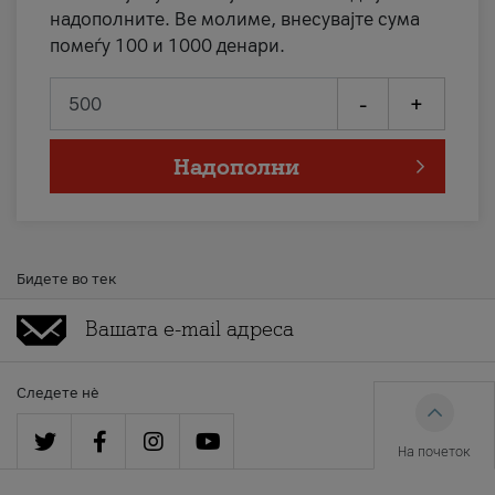
надополните. Ве молиме, внесувајте сума
помеѓу 100 и 1000 денари.
-
+
Надополни
Бидете во тек
Следете нè
На почеток