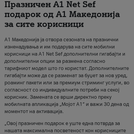
Празничен A1 Net Sеf
За нас
подарок од А1 Македонија
за сите корисници
#ПодобарОнлајн
А1 Македонија ја отвора сезоната на празнични
изненадувања и им подарува на сите мобилни
корисници на A1 Net Sef дополнителни гигабајти и
дополнителни опции за размена согласно
тарифниот модел што го користат. Дополнителните
гигабајти може да се разменат за буџет за нов уред,
роаминг пакети или за премиум стриминг услуги, во
согласност со индивидуалните потреби на секој
корисник. Замената се врши директно преку
мобилната апликација „Мојот А1“ и важи 30 дена од
моментот на активација.
„Овој празничен подарок е уште една потврда за
нашата максимална посветеност кон корисниците