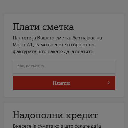
Плати сметка
Платете ја Вашата сметка без најава на
Мојот А1, само внесете го бројот на
фактурата што сакате да ја платите.
Број на сметка
Плати
Надополни кредит
Внесете ја сумата која што сакате да ја