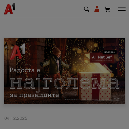
МК
EN
SQ
Приватни
Деловни
Поддршка
Надополни кредит
04.12.2025
Плати сметка