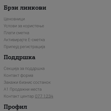
Брзи линкови
Ценовници
Услови за користење
Плати сметка
Активирајте Е-сметка
Припејд регистрација
Поддршка
Секција за поддршка
Контакт форма
Закажи бизнис состанок
A1 Продажни места
Контакт центар
077 1234
Профил