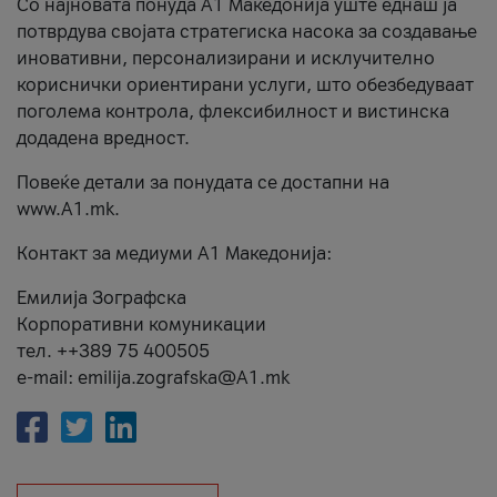
Со најновата понуда А1 Македонија уште еднаш ја
потврдува својата стратегиска насока за создавање
иновативни, персонализирани и исклучително
кориснички ориентирани услуги, што обезбедуваат
поголема контрола, флексибилност и вистинска
додадена вредност.
Повеќе детали за понудата се достапни на
www.А1.mk.
Контакт за медиуми А1 Македонија:
Емилија Зографска
Корпоративни комуникации
тел. ++389 75 400505
e-mail: emilija.zografska@A1.mk