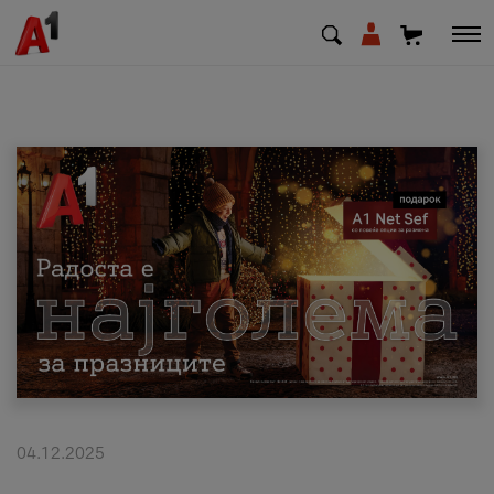
МК
EN
SQ
Приватни
Деловни
Поддршка
Надополни кредит
04.12.2025
Плати сметка