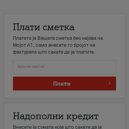
Плати сметка
Платете ја Вашата сметка без најава на
Мојот А1, само внесете го бројот на
фактурата што сакате да ја платите.
Број на сметка
Плати
Надополни кредит
Внесете ја сумата која што сакате да ја