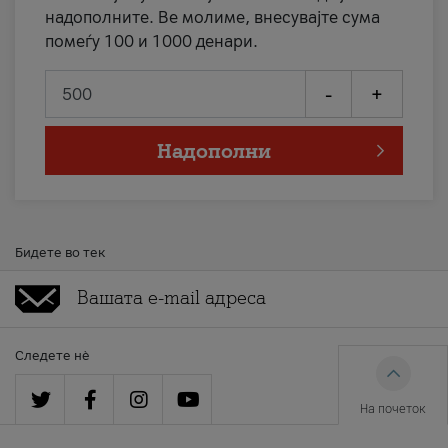
надополните. Ве молиме, внесувајте сума
помеѓу 100 и 1000 денари.
-
+
Надополни
Бидете во тек
Следете нè
На почеток