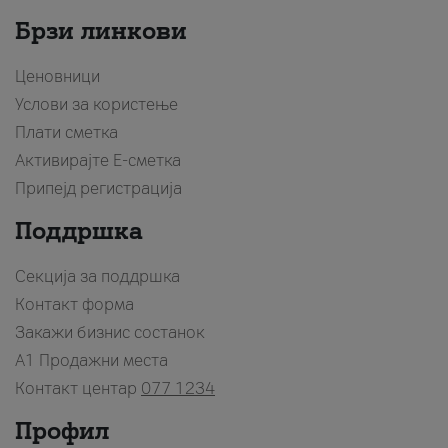
Брзи линкови
Ценовници
Услови за користење
Плати сметка
Активирајте Е-сметка
Припејд регистрација
Поддршка
Секција за поддршка
Контакт форма
Закажи бизнис состанок
A1 Продажни места
Контакт центар
077 1234
Профил