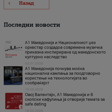
Назад
Последни новости
А1 Македонија и Националниот џез
оркестар создадоа современа музичка
приказна инспирирана од македонското
културно наследство
03.07.2026
A1 Македонија почнува моќна
национална кампања за поодговорно
користење на технологијата во
сообраќајот
18.05.2026
Овој Валентајн, A1 Македонија и 6
скопски кафулиња ја отворија темата за
safe dating
16.02.2026