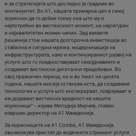
и за стратегијата што доследно ја градиме во
континуитет. Во А1, нашата примарна цел е секој
корисник да го добие токму она што му е
најпотребно во вистинскиот момент, на најсигурен
и најквалитетен можен начин. Зад ваквите
решенија стои нашата долгорочна инвестиција во
стабилна и сигурна мрежа, модернизација на
инфраструктурата, како и континуираниот развој на
услуги што го поедноставуваат секојдневието и
создаваат вистински дигитални придобивки. Во
овој празничен период, но и во текот на целата
година, нашата мисија останува иста, да создаваме
технологии и услуги што инспирираат, поврзуваат и
им додаваат вистинска вредност на нашите
корисници“ – изјави Методија Мирчев, главен
извршен директор на А1 Македонија.
За корисниците на A1 Combo, А1 Македонија
овозможува пристап до водечките стриминг услуги