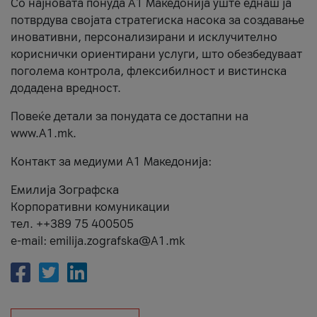
Со најновата понуда А1 Македонија уште еднаш ја
потврдува својата стратегиска насока за создавање
иновативни, персонализирани и исклучително
кориснички ориентирани услуги, што обезбедуваат
поголема контрола, флексибилност и вистинска
додадена вредност.
Повеќе детали за понудата се достапни на
www.А1.mk.
Контакт за медиуми А1 Македонија:
Емилија Зографска
Корпоративни комуникации
тел. ++389 75 400505
e-mail: emilija.zografska@A1.mk