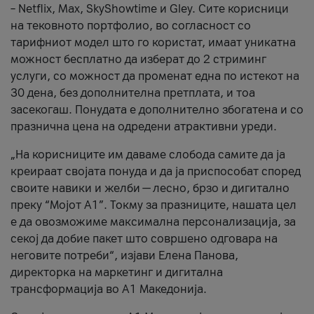
– Netflix, Max, SkyShowtime и Gley. Сите корисници
на тековното портфолио, во согласност со
тарифниот модел што го користат, имаат уникатна
можност бесплатно да изберат до 2 стриминг
услуги, со можност да променат една по истекот на
30 дена, без дополнителна претплата, и тоа
засекогаш. Понудата е дополнително збогатена и со
празнична цена на одредени атрактивни уреди.
„На корисниците им даваме слобода самите да ја
креираат својата понуда и да ја приспособат според
своите навики и желби — лесно, брзо и дигитално
преку “Мојот А1”. Токму за празниците, нашата цел
е да овозможиме максимална персонализација, за
секој да добие пакет што совршено одговара на
неговите потреби“, изјави Елена Панова,
директорка на маркетинг и дигитална
трансформација во А1 Македонија.