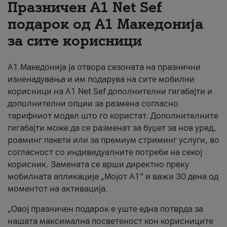
Празничен A1 Net Sеf
За нас
подарок од А1 Македонија
за сите корисници
#ПодобарОнлајн
А1 Македонија ја отвора сезоната на празнични
изненадувања и им подарува на сите мобилни
корисници на A1 Net Sef дополнителни гигабајти и
дополнителни опции за размена согласно
тарифниот модел што го користат. Дополнителните
гигабајти може да се разменат за буџет за нов уред,
роаминг пакети или за премиум стриминг услуги, во
согласност со индивидуалните потреби на секој
корисник. Замената се врши директно преку
мобилната апликација „Мојот А1“ и важи 30 дена од
моментот на активација.
„Овој празничен подарок е уште една потврда за
нашата максимална посветеност кон корисниците