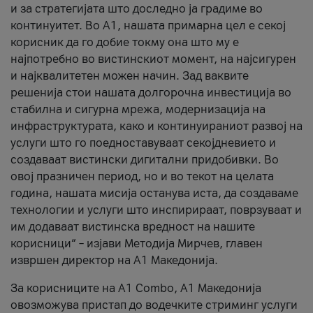
и за стратегијата што доследно ја градиме во
континуитет. Во А1, нашата примарна цел е секој
корисник да го добие токму она што му е
најпотребно во вистинскиот момент, на најсигурен
и најквалитетен можен начин. Зад ваквите
решенија стои нашата долгорочна инвестиција во
стабилна и сигурна мрежа, модернизација на
инфраструктурата, како и континуираниот развој на
услуги што го поедноставуваат секојдневието и
создаваат вистински дигитални придобивки. Во
овој празничен период, но и во текот на целата
година, нашата мисија останува иста, да создаваме
технологии и услуги што инспирираат, поврзуваат и
им додаваат вистинска вредност на нашите
корисници“ – изјави Методија Мирчев, главен
извршен директор на А1 Македонија.
За корисниците на A1 Combo, А1 Македонија
овозможува пристап до водечките стриминг услуги