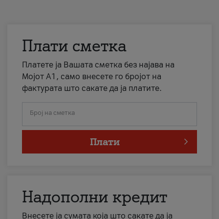
Плати сметка
Платете ја Вашата сметка без најава на
Мојот А1, само внесете го бројот на
фактурата што сакате да ја платите.
Број на сметка
Плати
Надополни кредит
Внесете ја сумата која што сакате да ја