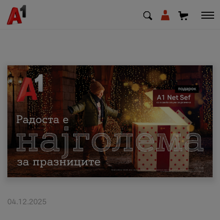
МК
EN
SQ
Приватни
Деловни
Поддршка
Надополни кредит
04.12.2025
Плати сметка