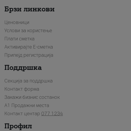
Брзи линкови
Ценовници
Услови за користење
Плати сметка
Активирајте Е-сметка
Припејд регистрација
Поддршка
Секција за поддршка
Контакт форма
Закажи бизнис состанок
A1 Продажни места
Контакт центар
077 1234
Профил