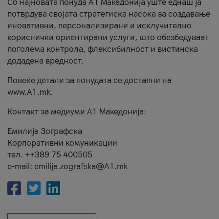
Со најновата понуда А1 Македонија уште еднаш ја
потврдува својата стратегиска насока за создавање
иновативни, персонализирани и исклучително
кориснички ориентирани услуги, што обезбедуваат
поголема контрола, флексибилност и вистинска
додадена вредност.
Повеќе детали за понудата се достапни на
www.А1.mk.
Контакт за медиуми А1 Македонија:
Емилија Зографска
Корпоративни комуникации
тел. ++389 75 400505
e-mail: emilija.zografska@A1.mk