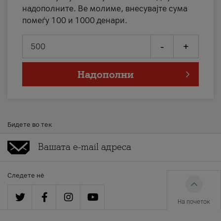
надополните. Ве молиме, внесувајте сума
помеѓу 100 и 1000 денари.
-
+
Надополни
Бидете во тек
Следете нè
На почеток