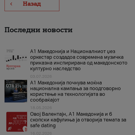
Назад
Последни новости
А1 Македонија и Националниот џез
оркестар создадоа современа музичка
приказна инспирирана од македонското
културно наследство
03.07.2026
A1 Македонија почнува моќна
национална кампања за поодговорно
користење на технологијата во
сообраќајот
18.05.2026
Овој Валентајн, A1 Македонија и 6
скопски кафулиња ја отворија темата за
safe dating
16.02.2026