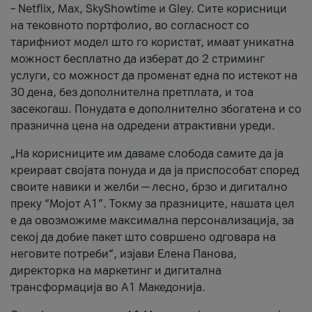
– Netflix, Max, SkyShowtime и Gley. Сите корисници
на тековното портфолио, во согласност со
тарифниот модел што го користат, имаат уникатна
можност бесплатно да изберат до 2 стриминг
услуги, со можност да променат една по истекот на
30 дена, без дополнителна претплата, и тоа
засекогаш. Понудата е дополнително збогатена и со
празнична цена на одредени атрактивни уреди.
„На корисниците им даваме слобода самите да ја
креираат својата понуда и да ја приспособат според
своите навики и желби — лесно, брзо и дигитално
преку “Мојот А1”. Токму за празниците, нашата цел
е да овозможиме максимална персонализација, за
секој да добие пакет што совршено одговара на
неговите потреби“, изјави Елена Панова,
директорка на маркетинг и дигитална
трансформација во А1 Македонија.