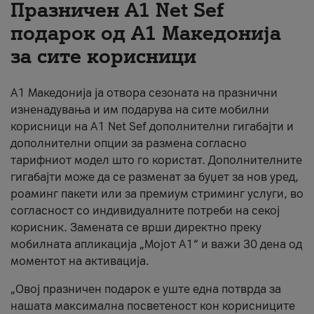
Празничен A1 Net Sеf
За нас
подарок од А1 Македонија
за сите корисници
#ПодобарОнлајн
А1 Македонија ја отвора сезоната на празнични
изненадувања и им подарува на сите мобилни
корисници на A1 Net Sef дополнителни гигабајти и
дополнителни опции за размена согласно
тарифниот модел што го користат. Дополнителните
гигабајти може да се разменат за буџет за нов уред,
роаминг пакети или за премиум стриминг услуги, во
согласност со индивидуалните потреби на секој
корисник. Замената се врши директно преку
мобилната апликација „Мојот А1“ и важи 30 дена од
моментот на активација.
„Овој празничен подарок е уште една потврда за
нашата максимална посветеност кон корисниците