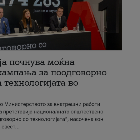
ја почнува моќна
кампања за поодговорно
 технологијата во
со Министерството за внатрешни работи
ја претставија националната општествено
говорно со технологијата“, насочена кон
свест...