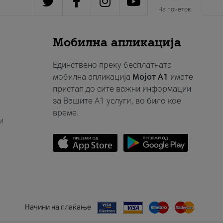
На почеток
Мобилна апликација
Единствено преку бесплатната
мобилна апликација
Мојот A1
имате
пристап до сите важни информации
за Вашите A1 услуги, во било кое
време.
и
Начини на плаќање