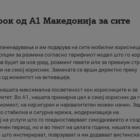
рок од А1 Македонија за сите
 изненадувања и им подарува на сите мобилни корисниц
 опции за размена согласно тарифниот модел што го кор
а буџет за нов уред, роаминг пакети или за премиум ст
и на секој корисник. Замената се врши директно преку
 од моментот на активација.
а нашата максимална посветеност кон корисниците и за
итет. Во А1, нашата примарна цел е секој корисник да 
момент, на најсигурен и најквалитетен можен начин. За
о стабилна и сигурна мрежа, модернизација на
 на услуги што го поедноставуваат секојдневието и соз
чен период, но и во текот на целата година, нашата ми
и што инспирираат, поврзуваат и им додаваат вистинска