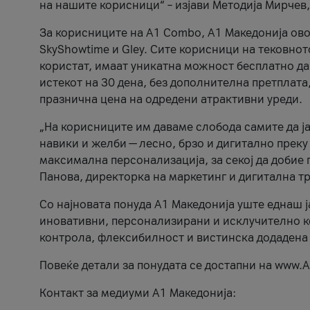
на нашите корисници“ – изјави Методија Мирчев
За корисниците на A1 Combo, А1 Македонија овоз
SkyShowtime и Gley. Сите корисници на тековно
користат, имаат уникатна можност бесплатно да 
истекот на 30 дена, без дополнителна претплата
празнична цена на одредени атрактивни уреди.
„На корисниците им даваме слобода самите да ја
навики и желби — лесно, брзо и дигитално преку
максимална персонализација, за секој да добие 
Панова, директорка на маркетинг и дигитална т
Со најновата понуда А1 Македонија уште еднаш ј
иновативни, персонализирани и исклучително к
контрола, флексибилност и вистинска додадена
Повеќе детали за понудата се достапни на www.А
Контакт за медиуми А1 Македонија: