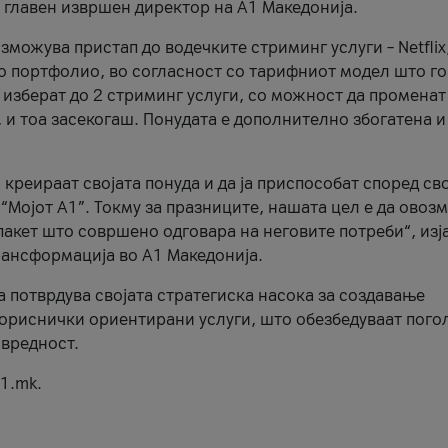
, главен извршен директор на А1 Македонија.
можува пристап до водечките стриминг услуги – Netflix
то портфолио, во согласност со тарифниот модел што го
изберат до 2 стриминг услуги, со можност да променат
, и тоа засекогаш. Понудата е дополнително збогатена и
 креираат својата понуда и да ја приспособат според св
 “Мојот А1”. Токму за празниците, нашата цел е да ово
пакет што совршено одговара на неговите потреби“, изј
рансформација во А1 Македонија.
а потврдува својата стратегиска насока за создавање
ориснички ориентирани услуги, што обезбедуваат пого
 вредност.
1.mk.