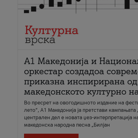
А1 Македонија и Национа
оркестар создадоа совре
приказна инспирирана од
македонското културно н
Во пресрет на овогодишното издание на фест
лето“, А1 Македонија ја претстави кампањата 
централен дел е новата џез-интерпретација н
македонска народна песна „Билјан