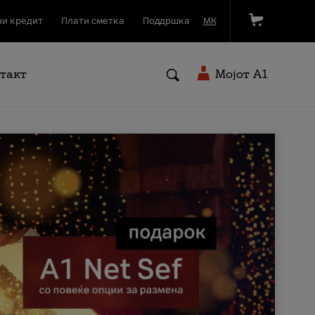
и кредит
Плати сметка
Поддршка
МК
такт
Мојот A1