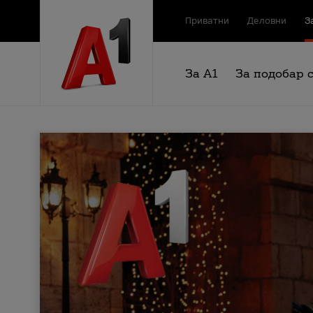
Приватни
Деловни
З
За А1
За подобар 