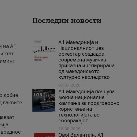
Последни новости
А1 Македонија и
и на A1
Националниот џез
истат.
оркестар создадоа
современа музичка
риминг
приказна инспирирана
од македонското
културно наследство
03.07.2026
A1 Македонија почнува
го добие
моќна национална
д ваквите
кампања за поодговорно
користење на
технологијата во
даваат
сообраќајот
сија
18.05.2026
 вредност
Овој Валентајн, A1