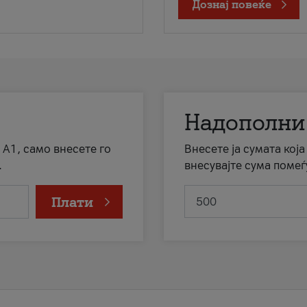
Дознај повеќе
Надополни
 А1, само внесете го
Внесете ја сумата кој
.
внесувајте сума помеѓ
Плати