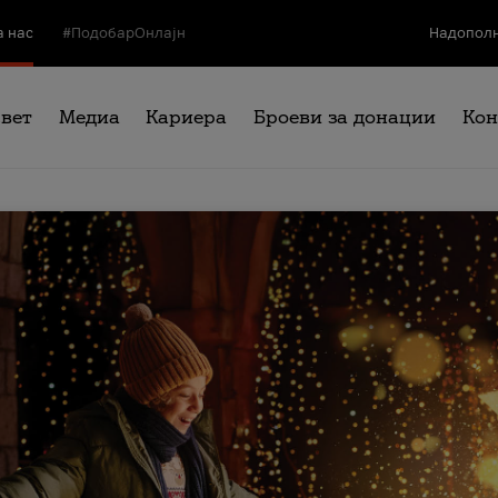
а нас
#ПодобарОнлајн
Надополн
свет
Медиа
Кариера
Броеви за донации
Кон