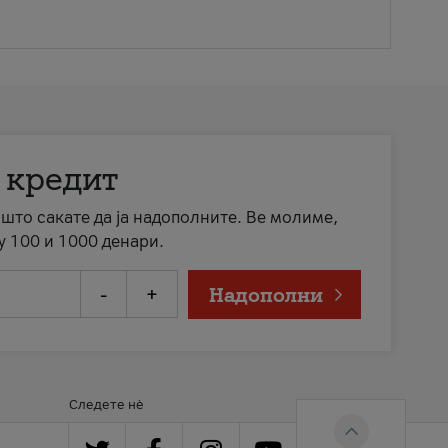
 кредит
а што сакате да ја надополните. Ве молиме,
у 100 и 1000 денари.
-
+
Надополни
Следете нè