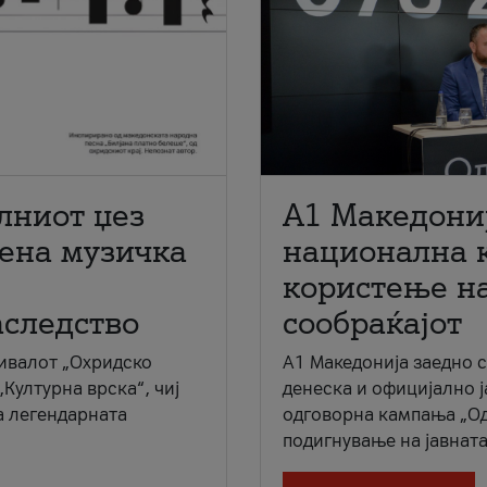
лниот џез
A1 Македони
мена музичка
национална 
користење на
аследство
сообраќајот
ивалот „Охридско
A1 Македонија заедно 
„Културна врска“, чиј
денеска и официјално 
а легендарната
одговорна кампања „Од
подигнување на јавната 