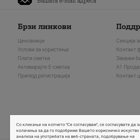
Брзи линкови
Подд
Ценовници
Секција 
Услови за користење
Контакт 
Плати сметка
Закажи б
Активирајте Е-сметка
A1 Прода
Припејд регистрација
Контакт 
Со кликање на копчето "Се согласувам", се согласувате да 
Member of
колачиња за да го подобриме Вашето корисничко искуство
анализа на употребата на веб-страната, подобрување на