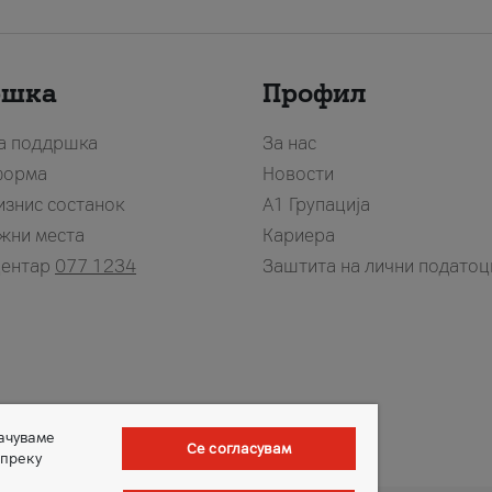
ршка
Профил
за поддршка
За нас
форма
Новости
изнис состанок
А1 Групација
жни места
Кариера
центар
077 1234
Заштита на лични податоц
зачуваме
Се согласувам
 преку