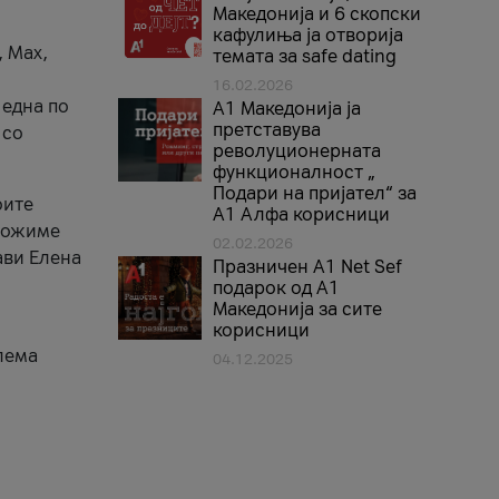
Македонија и 6 скопски
кафулиња ја отворија
, Max,
темата за safe dating
16.02.2026
 една по
А1 Македонија ја
претставува
 со
револуционерната
функционалност „
Подари на пријател“ за
оите
А1 Алфа корисници
зможиме
02.02.2026
ави Елена
Празничен A1 Net Sеf
подарок од А1
Македонија за сите
корисници
лема
04.12.2025