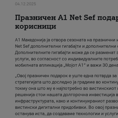
04.12.2025
Празничен A1 Net Sеf пода
корисници
А1 Македонија ја отвора сезоната на празнични
Net Sef дополнителни гигабајти и дополнителни
Дополнителните гигабајти може да се разменат з
услуги, во согласност со индивидуалните потреб
мобилната апликација „Мојот А1“ и важи 30 дена
„Овој празничен подарок е уште една потврда з
стратегијата што доследно ја градиме во контину
токму она што му е најпотребно во вистинскиот 
решенија стои нашата долгорочна инвестиција в
инфраструктурата, како и континуираниот развој
вистински дигитални придобивки. Во овој празни
останува иста, да создаваме технологии и услуг