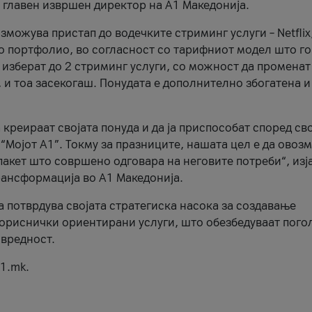
, главен извршен директор на А1 Македонија.
можува пристап до водечките стриминг услуги – Netflix
то портфолио, во согласност со тарифниот модел што го
изберат до 2 стриминг услуги, со можност да променат
, и тоа засекогаш. Понудата е дополнително збогатена и
 креираат својата понуда и да ја приспособат според св
 “Мојот А1”. Токму за празниците, нашата цел е да ово
пакет што совршено одговара на неговите потреби“, изј
рансформација во А1 Македонија.
а потврдува својата стратегиска насока за создавање
ориснички ориентирани услуги, што обезбедуваат пого
 вредност.
1.mk.