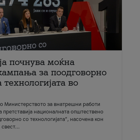
ја почнува моќна
кампања за поодговорно
 технологијата во
со Министерството за внатрешни работи
ја претставија националната општествено
говорно со технологијата“, насочена кон
свест...