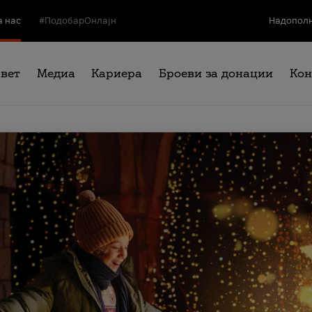
а нас
#ПодобарОнлајн
Надополн
свет
Медиа
Кариера
Броеви за донации
Кон