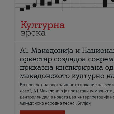
А1 Македонија и Национа
оркестар создадоа совре
приказна инспирирана од
македонското културно н
Во пресрет на овогодишното издание на фест
лето“, А1 Македонија ја претстави кампањата 
централен дел е новата џез-интерпретација н
македонска народна песна „Билјан