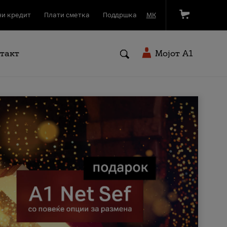
и кредит
Плати сметка
Поддршка
МК
такт
Мојот A1