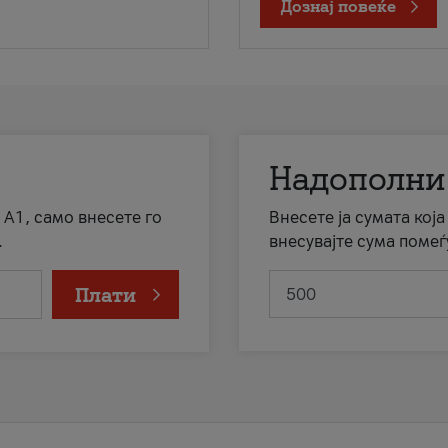
Дознај повеќе
Надополни
 А1, само внесете го
Внесете ја сумата кој
.
внесувајте сума помеѓ
Плати