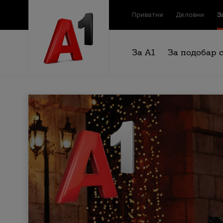
Приватни
Деловни
З
За А1
За подобар 