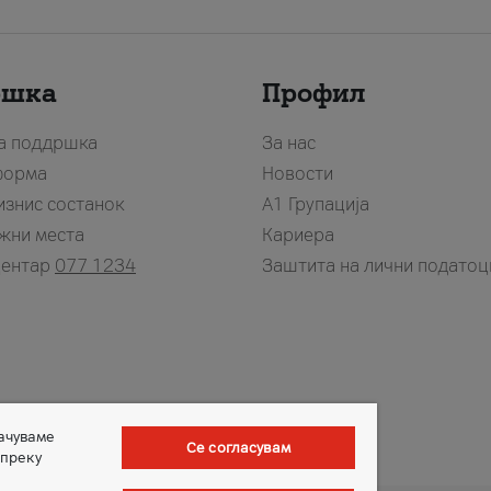
ршка
Профил
за поддршка
За нас
форма
Новости
изнис состанок
А1 Групација
жни места
Кариера
центар
077 1234
Заштита на лични податоц
зачуваме
Се согласувам
 преку