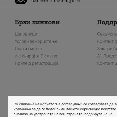
Брзи линкови
Подд
Ценовници
Секција 
Услови за користење
Контакт 
Плати сметка
Закажи б
Активирајте Е-сметка
A1 Прода
Припејд регистрација
Контакт 
Со кликање на копчето "Се согласувам", се согласувате да 
Member of
колачиња за да го подобриме Вашето корисничко искуство
анализа на употребата на веб-страната, подобрување на