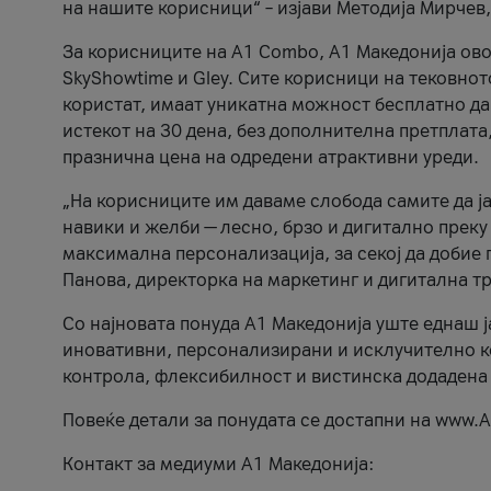
на нашите корисници“ – изјави Методија Мирчев
За корисниците на A1 Combo, А1 Македонија овоз
SkyShowtime и Gley. Сите корисници на тековно
користат, имаат уникатна можност бесплатно да 
истекот на 30 дена, без дополнителна претплата
празнична цена на одредени атрактивни уреди.
„На корисниците им даваме слобода самите да ја
навики и желби — лесно, брзо и дигитално преку
максимална персонализација, за секој да добие 
Панова, директорка на маркетинг и дигитална т
Со најновата понуда А1 Македонија уште еднаш ј
иновативни, персонализирани и исклучително к
контрола, флексибилност и вистинска додадена
Повеќе детали за понудата се достапни на www.А
Контакт за медиуми А1 Македонија: