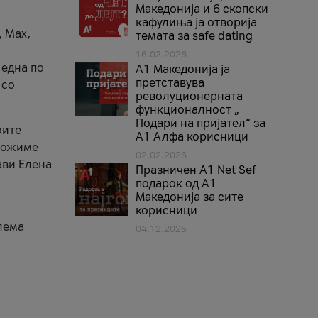
Македонија и 6 скопски
кафулиња ја отворија
, Max,
темата за safe dating
16.02.2026
 една по
А1 Македонија ја
претставува
 со
револуционерната
функционалност „
Подари на пријател“ за
оите
А1 Алфа корисници
зможиме
02.02.2026
ави Елена
Празничен A1 Net Sеf
подарок од А1
Македонија за сите
корисници
лема
04.12.2025