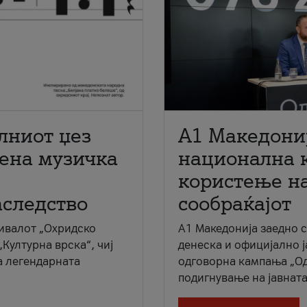
лниот џез
A1 Македони
мена музичка
национална 
користење на
аследство
сообраќајот
ивалот „Охридско
A1 Македонија заедно 
„Културна врска“, чиј
денеска и официјално 
а легендарната
одговорна кампања „Од
подигнување на јавната 