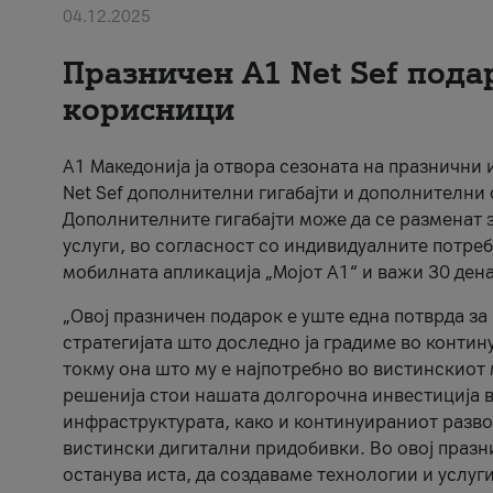
04.12.2025
Празничен A1 Net Sеf пода
корисници
А1 Македонија ја отвора сезоната на празнични
Net Sef дополнителни гигабајти и дополнителни
Дополнителните гигабајти може да се разменат з
услуги, во согласност со индивидуалните потреб
мобилната апликација „Мојот А1“ и важи 30 дена
„Овој празничен подарок е уште една потврда з
стратегијата што доследно ја градиме во контину
токму она што му е најпотребно во вистинскиот 
решенија стои нашата долгорочна инвестиција в
инфраструктурата, како и континуираниот развој
вистински дигитални придобивки. Во овој празни
останува иста, да создаваме технологии и услуг