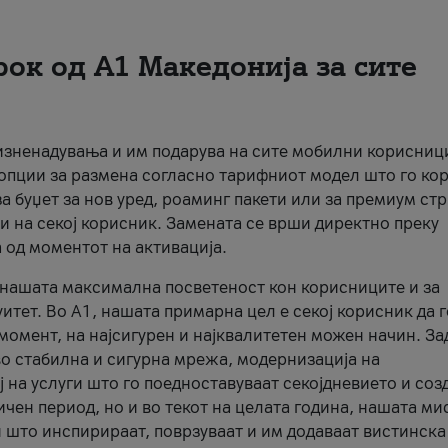
рок од А1 Македонија за сите
 изненадувања и им подарува на сите мобилни корисниц
 опции за размена согласно тарифниот модел што го кор
а буџет за нов уред, роаминг пакети или за премиум ст
и на секој корисник. Замената се врши директно преку
 од моментот на активација.
а нашата максимална посветеност кон корисниците и за
итет. Во А1, нашата примарна цел е секој корисник да 
момент, на најсигурен и најквалитетен можен начин. За
о стабилна и сигурна мрежа, модернизација на
 на услуги што го поедноставуваат секојдневието и соз
чен период, но и во текот на целата година, нашата ми
и што инспирираат, поврзуваат и им додаваат вистинска