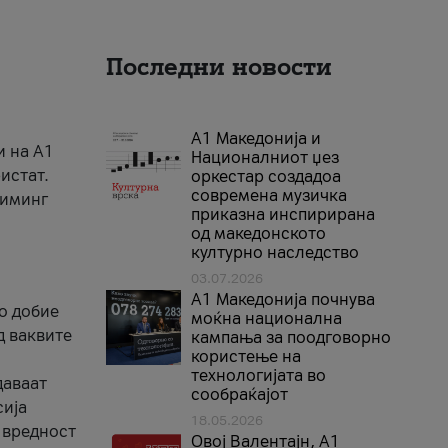
Последни новости
А1 Македонија и
и на A1
Националниот џез
истат.
оркестар создадоа
современа музичка
риминг
приказна инспирирана
од македонското
културно наследство
03.07.2026
A1 Македонија почнува
го добие
моќна национална
д ваквите
кампања за поодговорно
користење на
технологијата во
даваат
сообраќајот
сија
18.05.2026
 вредност
Овој Валентајн, A1