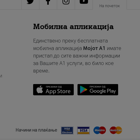
На почеток
Мобилна апликација
Единствено преку бесплатната
мобилна апликација
Мојот A1
имате
пристап до сите важни информации
за Вашите A1 услуги, во било кое
време.
и
Начини на плаќање