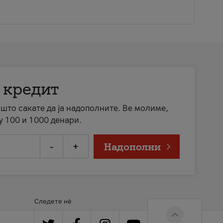
 кредит
а што сакате да ја надополните. Ве молиме,
у 100 и 1000 денари.
-
+
Надополни
Следете нè