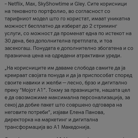
– Netflix, Max, SkyShowtime и Gley. Сите корисници
на тековното портфолио, во согласност со
тарифниот модел што го користат, имаат уникатна
можност бесплатно да изберат до 2 стриминг
услуги, со можност да променат една по истекот на
30 дена, без дополнителна претплата, и тоа
засекогаш. Понудата е дополнително збогатена и со
празнична цена на одредени атрактивни уреди.
„На корисниците им даваме слобода самите да ја
креираат својата понуда и да ја приспособат според
своите навики и желби — лесно, брзо и дигитално
преку “Мојот А1”. Токму за празниците, нашата цел
е да овозможиме максимална персонализација, за
секој да добие пакет што совршено одговара на
неговите потреби“, изјави Елена Панова,
директорка на маркетинг и дигитална
трансформација во А1 Македонија.