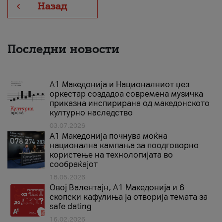
Назад
Последни новости
А1 Македонија и Националниот џез
оркестар создадоа современа музичка
приказна инспирирана од македонското
културно наследство
03.07.2026
A1 Македонија почнува моќна
национална кампања за поодговорно
користење на технологијата во
сообраќајот
18.05.2026
Овој Валентајн, A1 Македонија и 6
скопски кафулиња ја отворија темата за
safe dating
16.02.2026