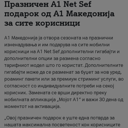
Празничен A1 Net Sеf
За нас
подарок од А1 Македонија
за сите корисници
#ПодобарОнлајн
А1 Македонија ја отвора сезоната на празнични
изненадувања и им подарува на сите мобилни
корисници на A1 Net Sef дополнителни гигабајти и
дополнителни опции за размена согласно
тарифниот модел што го користат. Дополнителните
гигабајти може да се разменат за буџет за нов уред,
роаминг пакети или за премиум стриминг услуги, во
согласност со индивидуалните потреби на секој
корисник. Замената се врши директно преку
мобилната апликација „Мојот А1“ и важи 30 дена од
моментот на активација.
„Овој празничен подарок е уште една потврда за
нашата максимална посветеност кон корисниците