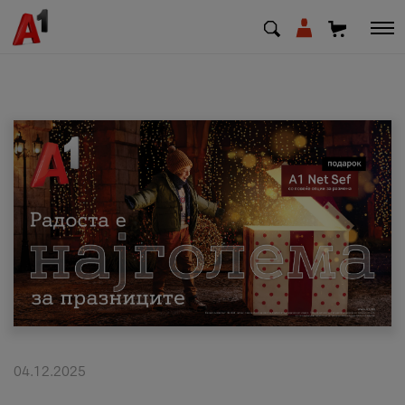
МК
EN
SQ
Приватни
Деловни
Поддршка
Надополни кредит
04.12.2025
Плати сметка