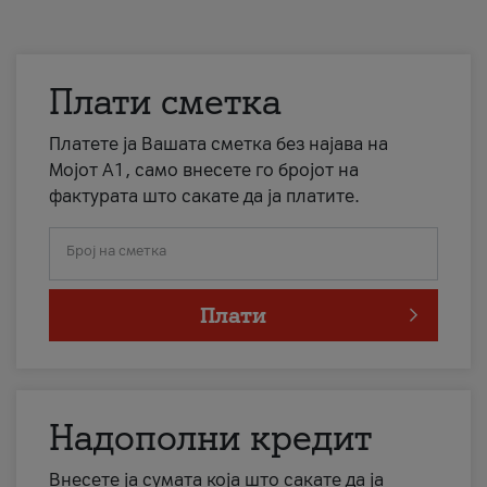
Плати сметка
Платете ја Вашата сметка без најава на
Мојот А1, само внесете го бројот на
фактурата што сакате да ја платите.
Број на сметка
Плати
Надополни кредит
Внесете ја сумата која што сакате да ја