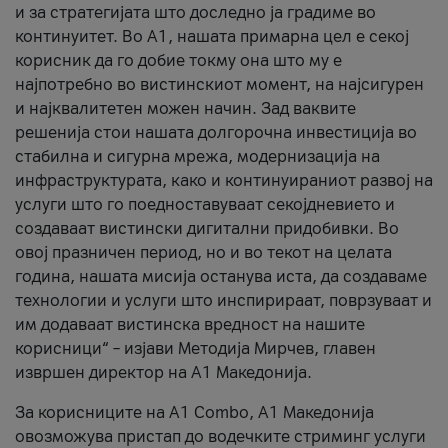
и за стратегијата што доследно ја градиме во
континуитет. Во А1, нашата примарна цел е секој
корисник да го добие токму она што му е
најпотребно во вистинскиот момент, на најсигурен
и најквалитетен можен начин. Зад ваквите
решенија стои нашата долгорочна инвестиција во
стабилна и сигурна мрежа, модернизација на
инфраструктурата, како и континуираниот развој на
услуги што го поедноставуваат секојдневието и
создаваат вистински дигитални придобивки. Во
овој празничен период, но и во текот на целата
година, нашата мисија останува иста, да создаваме
технологии и услуги што инспирираат, поврзуваат и
им додаваат вистинска вредност на нашите
корисници“ – изјави Методија Мирчев, главен
извршен директор на А1 Македонија.
За корисниците на A1 Combo, А1 Македонија
овозможува пристап до водечките стриминг услуги