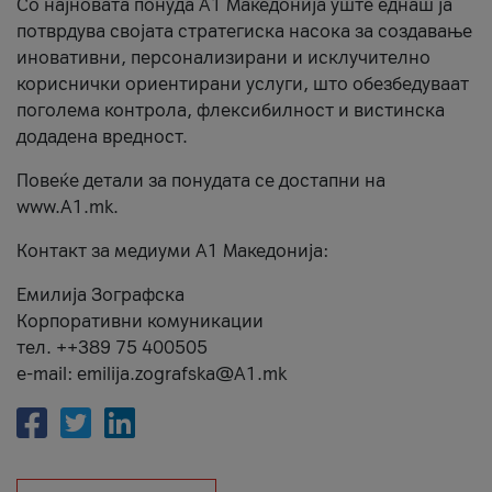
Со најновата понуда А1 Македонија уште еднаш ја
потврдува својата стратегиска насока за создавање
иновативни, персонализирани и исклучително
кориснички ориентирани услуги, што обезбедуваат
поголема контрола, флексибилност и вистинска
додадена вредност.
Повеќе детали за понудата се достапни на
www.А1.mk.
Контакт за медиуми А1 Македонија:
Емилија Зографска
Корпоративни комуникации
тел. ++389 75 400505
e-mail: emilija.zografska@A1.mk