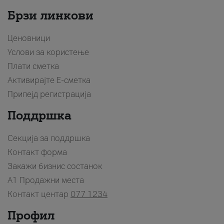
Брзи линкови
Ценовници
Услови за користење
Плати сметка
Активирајте Е-сметка
Припејд регистрација
Поддршка
Секција за поддршка
Контакт форма
Закажи бизнис состанок
A1 Продажни места
Контакт центар
077 1234
Профил