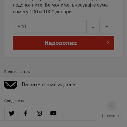
надополните. Ве молиме, внесувајте сума
помеѓу 100 и 1000 денари.
-
+
Надополни
Бидете во тек
Следете нè
На почеток