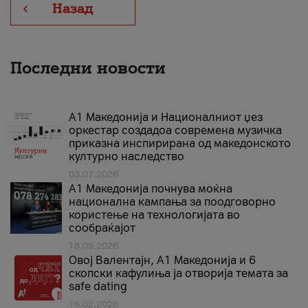
Назад
Последни новости
А1 Македонија и Националниот џез
оркестар создадоа современа музичка
приказна инспирирана од македонското
културно наследство
03.07.2026
A1 Македонија почнува моќна
национална кампања за поодговорно
користење на технологијата во
сообраќајот
18.05.2026
Овој Валентајн, A1 Македонија и 6
скопски кафулиња ја отворија темата за
safe dating
16.02.2026