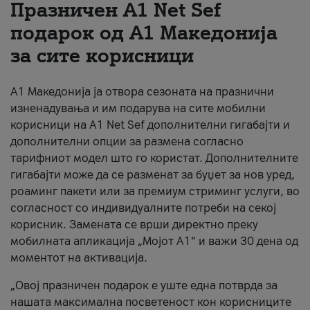
Празничен A1 Net Sеf
За нас
подарок од А1 Македонија
за сите корисници
#ПодобарОнлајн
А1 Македонија ја отвора сезоната на празнични
изненадувања и им подарува на сите мобилни
корисници на A1 Net Sef дополнителни гигабајти и
дополнителни опции за размена согласно
тарифниот модел што го користат. Дополнителните
гигабајти може да се разменат за буџет за нов уред,
роаминг пакети или за премиум стриминг услуги, во
согласност со индивидуалните потреби на секој
корисник. Замената се врши директно преку
мобилната апликација „Мојот А1“ и важи 30 дена од
моментот на активација.
„Овој празничен подарок е уште една потврда за
нашата максимална посветеност кон корисниците