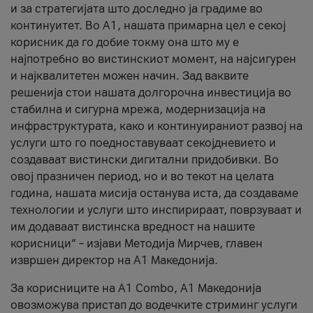
и за стратегијата што доследно ја градиме во
континуитет. Во А1, нашата примарна цел е секој
корисник да го добие токму она што му е
најпотребно во вистинскиот момент, на најсигурен
и најквалитетен можен начин. Зад ваквите
решенија стои нашата долгорочна инвестиција во
стабилна и сигурна мрежа, модернизација на
инфраструктурата, како и континуираниот развој на
услуги што го поедноставуваат секојдневието и
создаваат вистински дигитални придобивки. Во
овој празничен период, но и во текот на целата
година, нашата мисија останува иста, да создаваме
технологии и услуги што инспирираат, поврзуваат и
им додаваат вистинска вредност на нашите
корисници“ – изјави Методија Мирчев, главен
извршен директор на А1 Македонија.
За корисниците на A1 Combo, А1 Македонија
овозможува пристап до водечките стриминг услуги