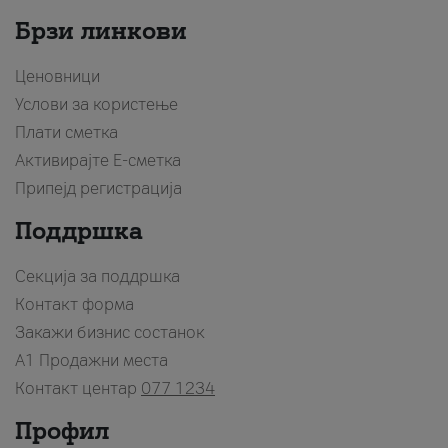
Брзи линкови
Ценовници
Услови за користење
Плати сметка
Активирајте Е-сметка
Припејд регистрација
Поддршка
Секција за поддршка
Контакт форма
Закажи бизнис состанок
A1 Продажни места
Контакт центар
077 1234
Профил