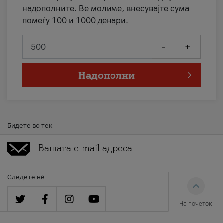
надополните. Ве молиме, внесувајте сума
помеѓу 100 и 1000 денари.
-
+
Надополни
Бидете во тек
Следете нè
На почеток