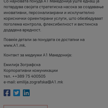
Со најновата понуда А1 Македонија уште еднаш ја
потврдува својата стратегиска насока за создавање
иновативни, персонализирани и исклучително
кориснички ориентирани услуги, што обезбедуваат
поголема контрола, флексибилност и вистинска
додадена вредност.
Повеќе детали за понудата се достапни на
www.А1.mk.
Контакт за медиуми А1 Македонија:
Емилија Зографска
Корпоративни комуникации
тел. ++389 75 400505
e-mail: emilija.zografska@A1.mk