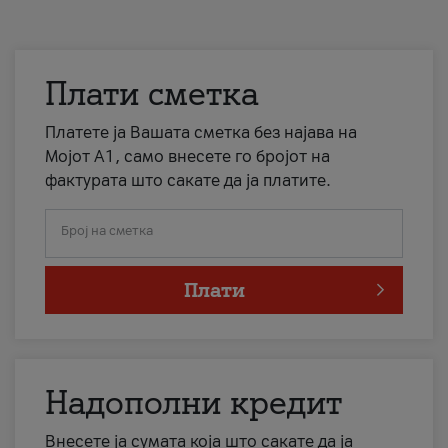
Плати сметка
Платете ја Вашата сметка без најава на
Мојот А1, само внесете го бројот на
фактурата што сакате да ја платите.
Број на сметка
Плати
Надополни кредит
Внесете ја сумата која што сакате да ја