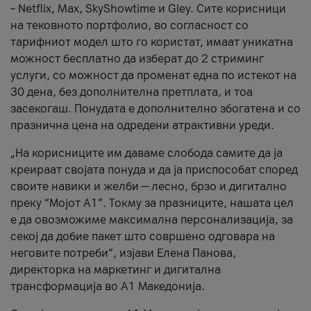
– Netflix, Max, SkyShowtime и Gley. Сите корисници
на тековното портфолио, во согласност со
тарифниот модел што го користат, имаат уникатна
можност бесплатно да изберат до 2 стриминг
услуги, со можност да променат една по истекот на
30 дена, без дополнителна претплата, и тоа
засекогаш. Понудата е дополнително збогатена и со
празнична цена на одредени атрактивни уреди.
„На корисниците им даваме слобода самите да ја
креираат својата понуда и да ја приспособат според
своите навики и желби — лесно, брзо и дигитално
преку “Мојот А1”. Токму за празниците, нашата цел
е да овозможиме максимална персонализација, за
секој да добие пакет што совршено одговара на
неговите потреби“, изјави Елена Панова,
директорка на маркетинг и дигитална
трансформација во А1 Македонија.