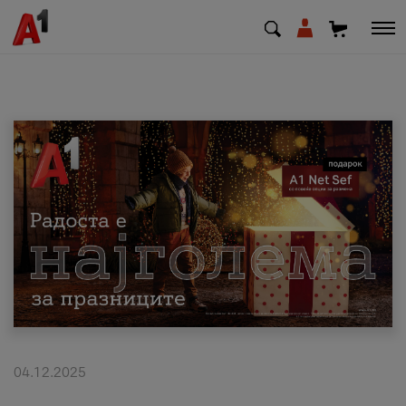
МК
EN
SQ
Приватни
Деловни
Поддршка
Надополни кредит
04.12.2025
Плати сметка