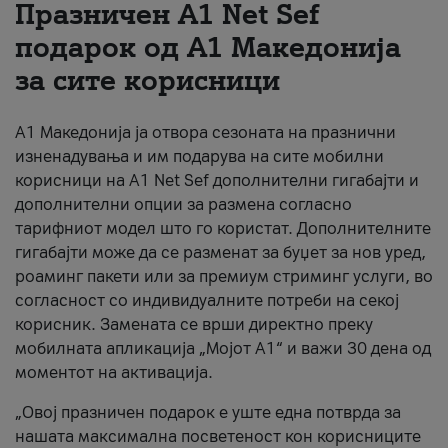
Празничен A1 Net Sеf
За нас
подарок од А1 Македонија
за сите корисници
#ПодобарОнлајн
А1 Македонија ја отвора сезоната на празнични
изненадувања и им подарува на сите мобилни
корисници на A1 Net Sef дополнителни гигабајти и
дополнителни опции за размена согласно
тарифниот модел што го користат. Дополнителните
гигабајти може да се разменат за буџет за нов уред,
роаминг пакети или за премиум стриминг услуги, во
согласност со индивидуалните потреби на секој
корисник. Замената се врши директно преку
мобилната апликација „Мојот А1“ и важи 30 дена од
моментот на активација.
„Овој празничен подарок е уште една потврда за
нашата максимална посветеност кон корисниците