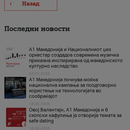
Назад
Последни новости
А1 Македонија и Националниот џез
оркестар создадоа современа музичка
приказна инспирирана од македонското
културно наследство
03.07.2026
A1 Македонија почнува моќна
национална кампања за поодговорно
користење на технологијата во
сообраќајот
18.05.2026
Овој Валентајн, A1 Македонија и 6
скопски кафулиња ја отворија темата за
safe dating
16.02.2026