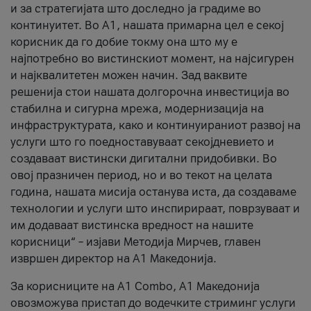
и за стратегијата што доследно ја градиме во
континуитет. Во А1, нашата примарна цел е секој
корисник да го добие токму она што му е
најпотребно во вистинскиот момент, на најсигурен
и најквалитетен можен начин. Зад ваквите
решенија стои нашата долгорочна инвестиција во
стабилна и сигурна мрежа, модернизација на
инфраструктурата, како и континуираниот развој на
услуги што го поедноставуваат секојдневието и
создаваат вистински дигитални придобивки. Во
овој празничен период, но и во текот на целата
година, нашата мисија останува иста, да создаваме
технологии и услуги што инспирираат, поврзуваат и
им додаваат вистинска вредност на нашите
корисници“ – изјави Методија Мирчев, главен
извршен директор на А1 Македонија.
За корисниците на A1 Combo, А1 Македонија
овозможува пристап до водечките стриминг услуги