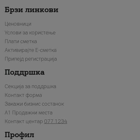
Брзи линкови
Ценовници
Услови за користење
Плати сметка
Активирајте Е-сметка
Припејд регистрација
Поддршка
Секција за поддршка
Контакт форма
Закажи бизнис состанок
A1 Продажни места
Контакт центар
077 1234
Профил