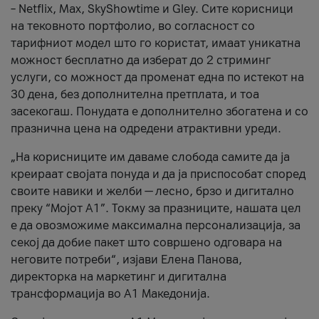
– Netflix, Max, SkyShowtime и Gley. Сите корисници
на тековното портфолио, во согласност со
тарифниот модел што го користат, имаат уникатна
можност бесплатно да изберат до 2 стриминг
услуги, со можност да променат една по истекот на
30 дена, без дополнителна претплата, и тоа
засекогаш. Понудата е дополнително збогатена и со
празнична цена на одредени атрактивни уреди.
„На корисниците им даваме слобода самите да ја
креираат својата понуда и да ја приспособат според
своите навики и желби — лесно, брзо и дигитално
преку “Мојот А1”. Токму за празниците, нашата цел
е да овозможиме максимална персонализација, за
секој да добие пакет што совршено одговара на
неговите потреби“, изјави Елена Панова,
директорка на маркетинг и дигитална
трансформација во А1 Македонија.