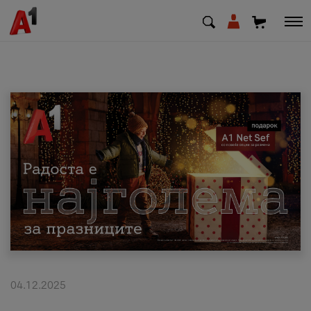
МК
EN
SQ
Приватни
Деловни
Поддршка
Надополни кредит
04.12.2025
Плати сметка