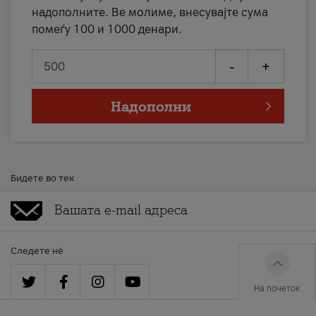
надополните. Ве молиме, внесувајте сума
помеѓу 100 и 1000 денари.
-
+
Надополни
Бидете во тек
Следете нè
На почеток