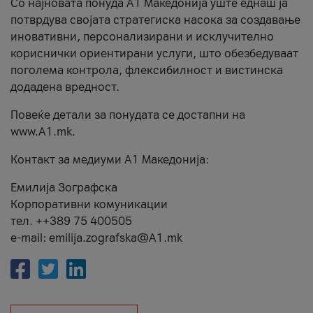
Со најновата понуда А1 Македонија уште еднаш ја
потврдува својата стратегиска насока за создавање
иновативни, персонализирани и исклучително
кориснички ориентирани услуги, што обезбедуваат
поголема контрола, флексибилност и вистинска
додадена вредност.
Повеќе детали за понудата се достапни на
www.А1.mk.
Контакт за медиуми А1 Македонија:
Емилија Зографска
Корпоративни комуникации
тел. ++389 75 400505
e-mail: emilija.zografska@A1.mk