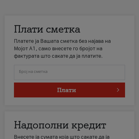
Плати сметка
Платете ја Вашата сметка без најава на
Мојот А1, само внесете го бројот на
фактурата што сакате да ја платите.
Број на сметка
Плати
Надополни кредит
Внесете ја сумата која што сакате да ја