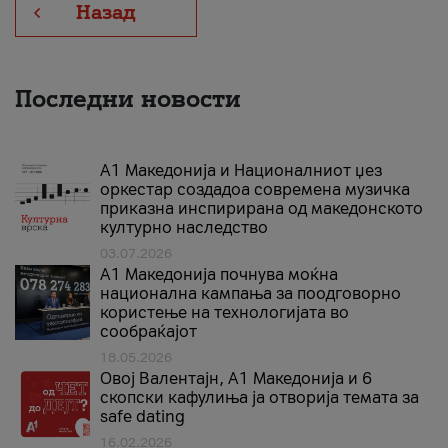
Назад
Последни новости
А1 Македонија и Националниот џез
оркестар создадоа современа музичка
приказна инспирирана од македонското
културно наследство
03.07.2026
A1 Македонија почнува моќна
национална кампања за поодговорно
користење на технологијата во
сообраќајот
18.05.2026
Овој Валентајн, A1 Македонија и 6
скопски кафулиња ја отворија темата за
safe dating
16.02.2026