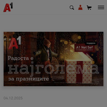
МК
EN
SQ
Приватни
Деловни
Поддршка
Надополни кредит
04.12.2025
Плати сметка