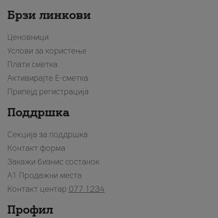
Брзи линкови
Ценовници
Услови за користење
Плати сметка
Активирајте Е-сметка
Припејд регистрација
Поддршка
Секција за поддршка
Контакт форма
Закажи бизнис состанок
A1 Продажни места
Контакт центар
077 1234
Профил