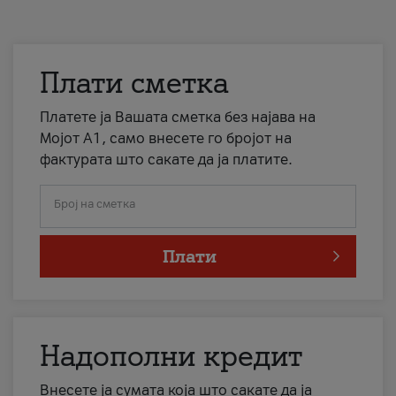
Плати сметка
Платете ја Вашата сметка без најава на
Мојот А1, само внесете го бројот на
фактурата што сакате да ја платите.
Број на сметка
Плати
Надополни кредит
Внесете ја сумата која што сакате да ја