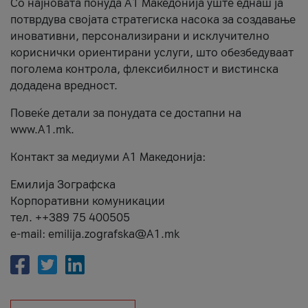
Со најновата понуда А1 Македонија уште еднаш ја
потврдува својата стратегиска насока за создавање
иновативни, персонализирани и исклучително
кориснички ориентирани услуги, што обезбедуваат
поголема контрола, флексибилност и вистинска
додадена вредност.
Повеќе детали за понудата се достапни на
www.А1.mk.
Контакт за медиуми А1 Македонија:
Емилија Зографска
Корпоративни комуникации
тел. ++389 75 400505
e-mail: emilija.zografska@A1.mk