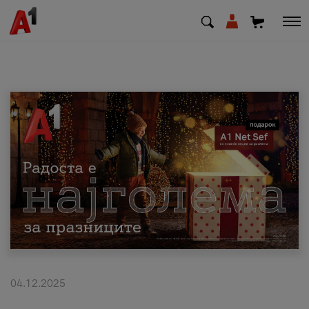
МК
EN
SQ
Приватни
Деловни
Поддршка
Надополни кредит
04.12.2025
Плати сметка