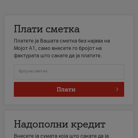
Плати сметка
Платете ја Вашата сметка без најава на
Мојот А1, само внесете го бројот на
фактурата што сакате да ја платите.
Број на сметка
Плати
Надополни кредит
Внесете ја сумата која што сакате да ја