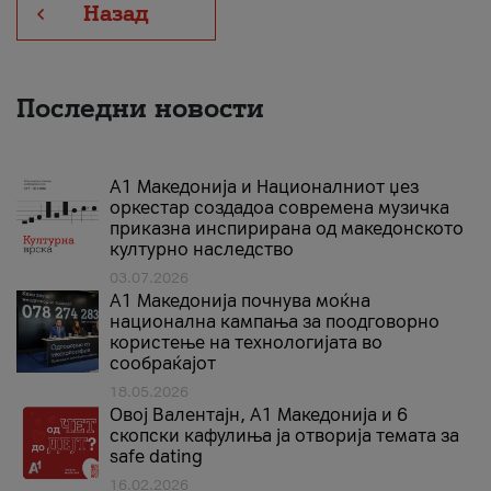
Назад
Последни новости
А1 Македонија и Националниот џез
оркестар создадоа современа музичка
приказна инспирирана од македонското
културно наследство
03.07.2026
A1 Македонија почнува моќна
национална кампања за поодговорно
користење на технологијата во
сообраќајот
18.05.2026
Овој Валентајн, A1 Македонија и 6
скопски кафулиња ја отворија темата за
safe dating
16.02.2026