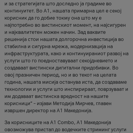
и за стратегијата што доследно ја градиме во
континуитет. Во А1, нашата примарна цел е секој
корисник да го добие токму она што му е
најпотребно во вистинскиот момент, на најсигурен
и најквалитетен можен начин. Зад ваквите
решенија стои нашата долгорочна инвестиција во
стабилна и сигурна мрежа, модернизација на
инфраструктурата, како и континуираниот развој на
услуги што го поедноставуваат секојдневието и
создаваат вистински дигитални придобивки. Во
овој празничен период, но и во текот на целата
година, нашата мисија останува иста, да создаваме
технологии и услуги што инспирираат, поврзуваат и
им додаваат вистинска вредност на нашите
корисници“ – изјави Методија Мирчев, главен
извршен директор на А1 Македонија.
За корисниците на A1 Combo, А1 Македонија
овозможува пристап до водечките стриминг услуги