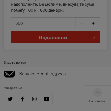
надополните. Ве молиме, внесувајте сума
помеѓу 100 и 1000 денари.
-
+
Надополни
Бидете во тек
Следете нè
На почеток