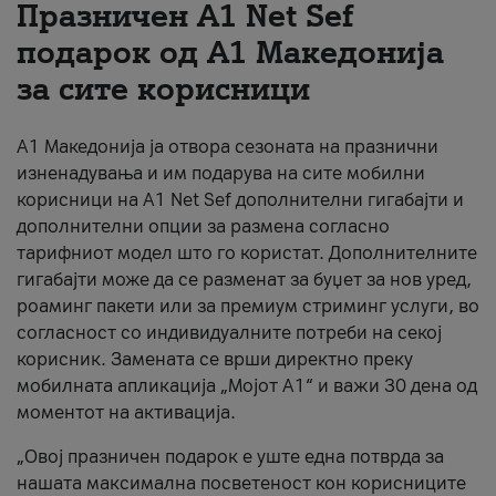
Празничен A1 Net Sеf
За нас
подарок од А1 Македонија
за сите корисници
#ПодобарОнлајн
А1 Македонија ја отвора сезоната на празнични
изненадувања и им подарува на сите мобилни
корисници на A1 Net Sef дополнителни гигабајти и
дополнителни опции за размена согласно
тарифниот модел што го користат. Дополнителните
гигабајти може да се разменат за буџет за нов уред,
роаминг пакети или за премиум стриминг услуги, во
согласност со индивидуалните потреби на секој
корисник. Замената се врши директно преку
мобилната апликација „Мојот А1“ и важи 30 дена од
моментот на активација.
„Овој празничен подарок е уште една потврда за
нашата максимална посветеност кон корисниците