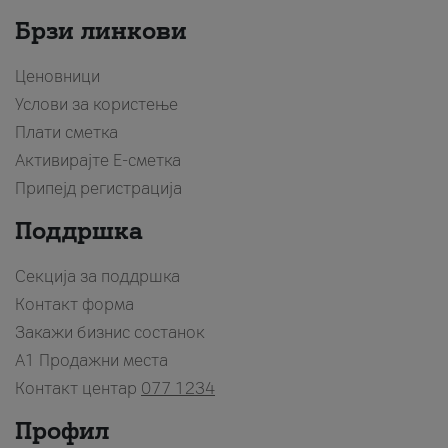
Брзи линкови
Ценовници
Услови за користење
Плати сметка
Активирајте Е-сметка
Припејд регистрација
Поддршка
Секција за поддршка
Контакт форма
Закажи бизнис состанок
A1 Продажни места
Контакт центар
077 1234
Профил