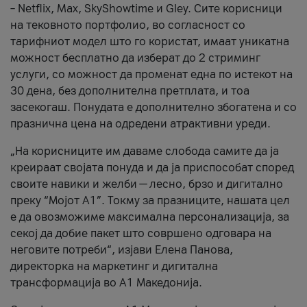
– Netflix, Max, SkyShowtime и Gley. Сите корисници
на тековното портфолио, во согласност со
тарифниот модел што го користат, имаат уникатна
можност бесплатно да изберат до 2 стриминг
услуги, со можност да променат една по истекот на
30 дена, без дополнителна претплата, и тоа
засекогаш. Понудата е дополнително збогатена и со
празнична цена на одредени атрактивни уреди.
„На корисниците им даваме слобода самите да ја
креираат својата понуда и да ја приспособат според
своите навики и желби — лесно, брзо и дигитално
преку “Мојот А1”. Токму за празниците, нашата цел
е да овозможиме максимална персонализација, за
секој да добие пакет што совршено одговара на
неговите потреби“, изјави Елена Панова,
директорка на маркетинг и дигитална
трансформација во А1 Македонија.