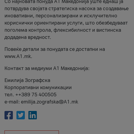
Со најновата понуда А1 Македонија уште еднаш ја
потврдува својата стратегиска насока за создавање
иновативни, персонализирани и исклучително
кориснички ориентирани услуги, што обезбедуваат
поголема контрола, флексибилност и вистинска
додадена вредност.
Повеќе детали за понудата се достапни на
www.А1.mk.
Контакт за медиуми А1 Македонија:
Емилија Зографска
Корпоративни комуникации
тел. ++389 75 400505
e-mail: emilija.zografska@A1.mk