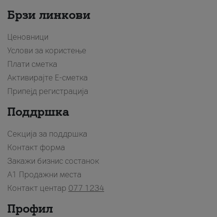
Брзи линкови
Ценовници
Услови за користење
Плати сметка
Активирајте Е-сметка
Припејд регистрација
Поддршка
Секција за поддршка
Контакт форма
Закажи бизнис состанок
A1 Продажни места
Контакт центар
077 1234
Профил