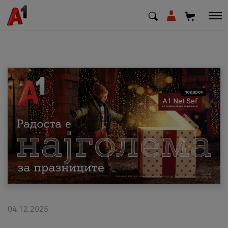
МК
EN
SQ
Приватни
Деловни
Поддршка
Надополни кредит
04.12.2025
Плати сметка