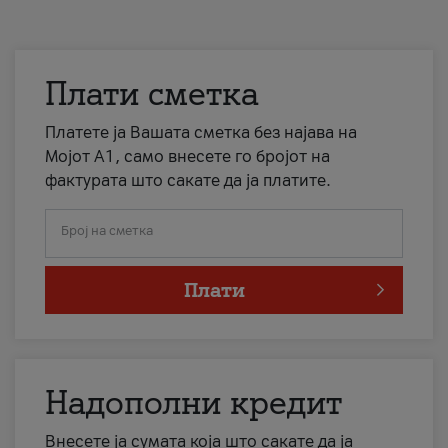
Плати сметка
Платете ја Вашата сметка без најава на
Мојот А1, само внесете го бројот на
фактурата што сакате да ја платите.
Број на сметка
Плати
Надополни кредит
Внесете ја сумата која што сакате да ја