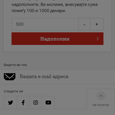
надополните. Ве молиме, внесувајте сума
помеѓу 100 и 1000 денари.
-
+
Надополни
Бидете во тек
Следете нè
На почеток