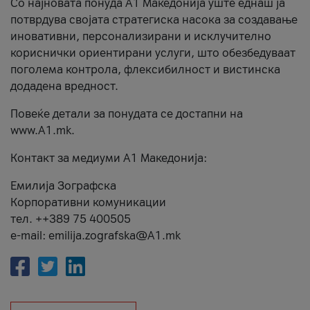
Со најновата понуда А1 Македонија уште еднаш ја
потврдува својата стратегиска насока за создавање
иновативни, персонализирани и исклучително
кориснички ориентирани услуги, што обезбедуваат
поголема контрола, флексибилност и вистинска
додадена вредност.
Повеќе детали за понудата се достапни на
www.А1.mk.
Контакт за медиуми А1 Македонија:
Емилија Зографска
Корпоративни комуникации
тел. ++389 75 400505
e-mail: emilija.zografska@A1.mk