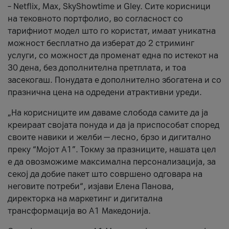
– Netflix, Max, SkyShowtime и Gley. Сите корисници
на тековното портфолио, во согласност со
тарифниот модел што го користат, имаат уникатна
можност бесплатно да изберат до 2 стриминг
услуги, со можност да променат една по истекот на
30 дена, без дополнителна претплата, и тоа
засекогаш. Понудата е дополнително збогатена и со
празнична цена на одредени атрактивни уреди.
„На корисниците им даваме слобода самите да ја
креираат својата понуда и да ја приспособат според
своите навики и желби — лесно, брзо и дигитално
преку “Мојот А1”. Токму за празниците, нашата цел
е да овозможиме максимална персонализација, за
секој да добие пакет што совршено одговара на
неговите потреби“, изјави Елена Панова,
директорка на маркетинг и дигитална
трансформација во А1 Македонија.