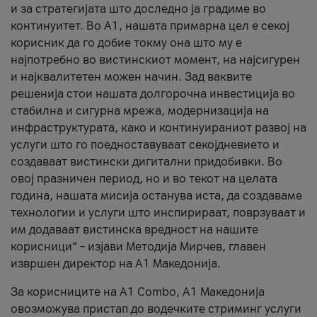
и за стратегијата што доследно ја градиме во
континуитет. Во А1, нашата примарна цел е секој
корисник да го добие токму она што му е
најпотребно во вистинскиот момент, на најсигурен
и најквалитетен можен начин. Зад ваквите
решенија стои нашата долгорочна инвестиција во
стабилна и сигурна мрежа, модернизација на
инфраструктурата, како и континуираниот развој на
услуги што го поедноставуваат секојдневието и
создаваат вистински дигитални придобивки. Во
овој празничен период, но и во текот на целата
година, нашата мисија останува иста, да создаваме
технологии и услуги што инспирираат, поврзуваат и
им додаваат вистинска вредност на нашите
корисници“ – изјави Методија Мирчев, главен
извршен директор на А1 Македонија.
За корисниците на A1 Combo, А1 Македонија
овозможува пристап до водечките стриминг услуги