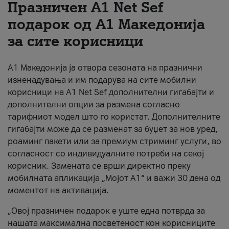
Празничен A1 Net Sеf
За нас
подарок од А1 Македонија
за сите корисници
#ПодобарОнлајн
А1 Македонија ја отвора сезоната на празнични
изненадувања и им подарува на сите мобилни
корисници на A1 Net Sef дополнителни гигабајти и
дополнителни опции за размена согласно
тарифниот модел што го користат. Дополнителните
гигабајти може да се разменат за буџет за нов уред,
роаминг пакети или за премиум стриминг услуги, во
согласност со индивидуалните потреби на секој
корисник. Замената се врши директно преку
мобилната апликација „Мојот А1“ и важи 30 дена од
моментот на активација.
„Овој празничен подарок е уште една потврда за
нашата максимална посветеност кон корисниците