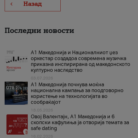
Назад
Последни новости
А1 Македонија и Националниот џез
оркестар создадоа современа музичка
приказна инспирирана од македонското
културно наследство
03.07.2026
A1 Македонија почнува моќна
национална кампања за поодговорно
користење на технологијата во
сообраќајот
18.05.2026
Овој Валентајн, A1 Македонија и 6
скопски кафулиња ја отворија темата за
safe dating
16.02.2026