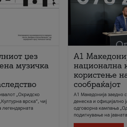
лниот џез
A1 Македони
мена музичка
национална 
користење на
аследство
сообраќајот
ивалот „Охридско
A1 Македонија заедно 
„Културна врска“, чиј
денеска и официјално 
а легендарната
одговорна кампања „Од
подигнување на јавната 