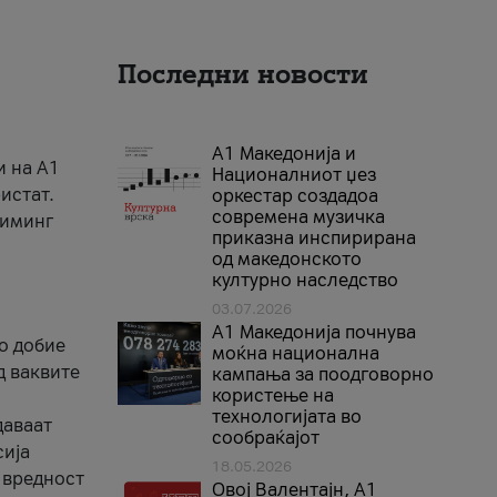
Последни новости
А1 Македонија и
и на A1
Националниот џез
истат.
оркестар создадоа
современа музичка
риминг
приказна инспирирана
од македонското
културно наследство
03.07.2026
A1 Македонија почнува
го добие
моќна национална
д ваквите
кампања за поодговорно
користење на
технологијата во
даваат
сообраќајот
сија
18.05.2026
 вредност
Овој Валентајн, A1