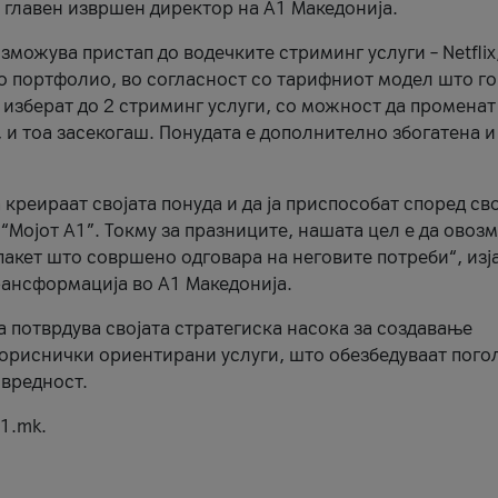
, главен извршен директор на А1 Македонија.
можува пристап до водечките стриминг услуги – Netflix
то портфолио, во согласност со тарифниот модел што го
изберат до 2 стриминг услуги, со можност да променат
, и тоа засекогаш. Понудата е дополнително збогатена и
 креираат својата понуда и да ја приспособат според св
 “Мојот А1”. Токму за празниците, нашата цел е да ово
пакет што совршено одговара на неговите потреби“, изј
рансформација во А1 Македонија.
а потврдува својата стратегиска насока за создавање
ориснички ориентирани услуги, што обезбедуваат пого
 вредност.
1.mk.