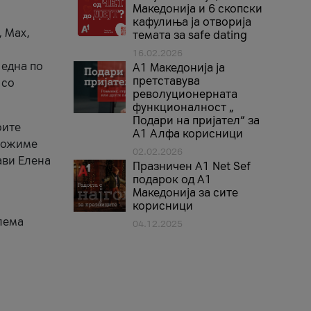
Македонија и 6 скопски
кафулиња ја отворија
, Max,
темата за safe dating
16.02.2026
 една по
А1 Македонија ја
претставува
 со
револуционерната
функционалност „
Подари на пријател“ за
оите
А1 Алфа корисници
зможиме
02.02.2026
ави Елена
Празничен A1 Net Sеf
подарок од А1
Македонија за сите
корисници
лема
04.12.2025