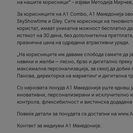
на нашите корисници“ – изјави Методија Мирчев
За корисниците на A1 Combo, А1 Македонија овоз
SkyShowtime и Gley. Сите корисници на тековно
користат, имаат уникатна можност бесплатно да 
истекот на 30 дена, без дополнителна претплата
празнична цена на одредени атрактивни уреди.
„На корисниците им даваме слобода самите да ја
навики и желби — лесно, брзо и дигитално преку
максимална персонализација, за секој да добие 
Панова, директорка на маркетинг и дигитална т
Со најновата понуда А1 Македонија уште еднаш ј
иновативни, персонализирани и исклучително к
контрола, флексибилност и вистинска додадена
Повеќе детали за понудата се достапни на www.А
Контакт за медиуми А1 Македонија: