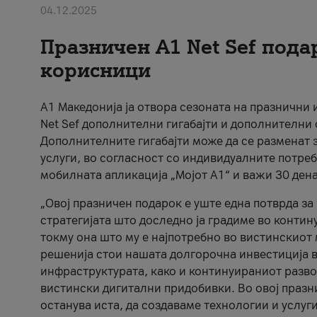
04.12.2025
Празничен A1 Net Sеf пода
корисници
А1 Македонија ја отвора сезоната на празнични
Net Sef дополнителни гигабајти и дополнителни
Дополнителните гигабајти може да се разменат з
услуги, во согласност со индивидуалните потреб
мобилната апликација „Мојот А1“ и важи 30 дена
„Овој празничен подарок е уште една потврда з
стратегијата што доследно ја градиме во контину
токму она што му е најпотребно во вистинскиот 
решенија стои нашата долгорочна инвестиција в
инфраструктурата, како и континуираниот развој
вистински дигитални придобивки. Во овој празни
останува иста, да создаваме технологии и услуг