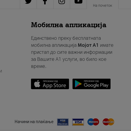
На почеток
Мобилна апликација
Единствено преку бесплатната
мобилна апликација
Мојот A1
имате
пристап до сите важни информации
за Вашите A1 услуги, во било кое
време.
и
Начини на плаќање