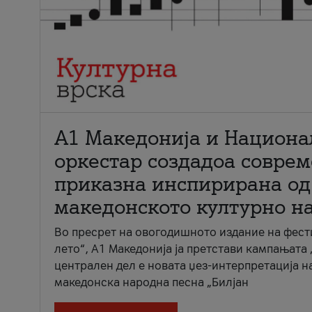
А1 Македонија и Национа
оркестар создадоа совре
приказна инспирирана од
македонското културно н
Во пресрет на овогодишното издание на фест
лето“, А1 Македонија ја претстави кампањата 
централен дел е новата џез-интерпретација н
македонска народна песна „Билјан