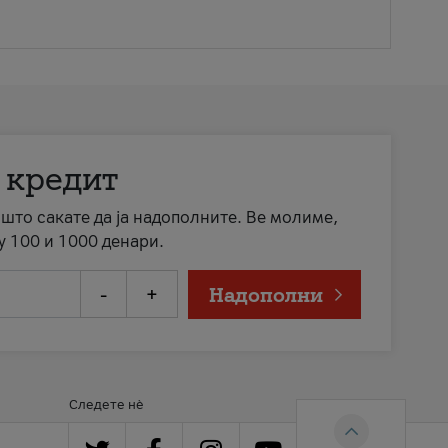
 кредит
а што сакате да ја надополните. Ве молиме,
у 100 и 1000 денари.
-
+
Надополни
Следете нè