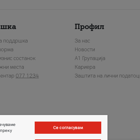
ршка
Профил
за поддршка
За нас
форма
Новости
изнис состанок
А1 Групација
жни места
Кариера
центар
077 1234
Заштита на лични податоц
зачуваме
Се согласувам
 преку