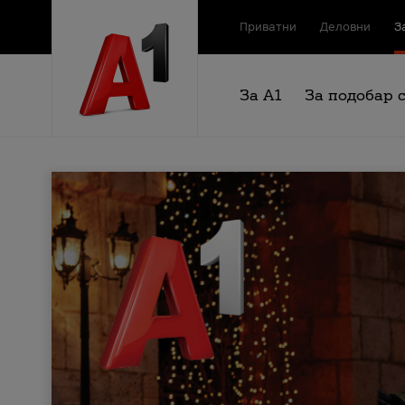
Приватни
Деловни
З
За А1
За подобар 