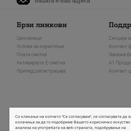
Брзи линкови
Подд
Ценовници
Секција 
Услови за користење
Контакт 
Плати сметка
Закажи б
Активирајте Е-сметка
A1 Прода
Припејд регистрација
Контакт 
Со кликање на копчето "Се согласувам", се согласувате да 
Member of
колачиња за да го подобриме Вашето корисничко искуство
анализа на употребата на веб-страната, подобрување на