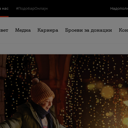
а нас
#ПодобарОнлајн
Надополн
свет
Медиа
Кариера
Броеви за донации
Кон