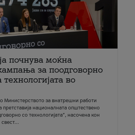
ја почнува моќна
кампања за поодговорно
 технологијата во
со Министерството за внатрешни работи
ја претставија националната општествено
говорно со технологијата“, насочена кон
свест...