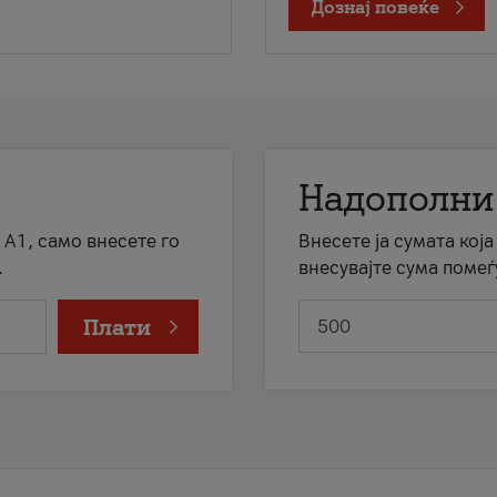
Дознај повеќе
Надополни
 А1, само внесете го
Внесете ја сумата кој
.
внесувајте сума помеѓ
Плати