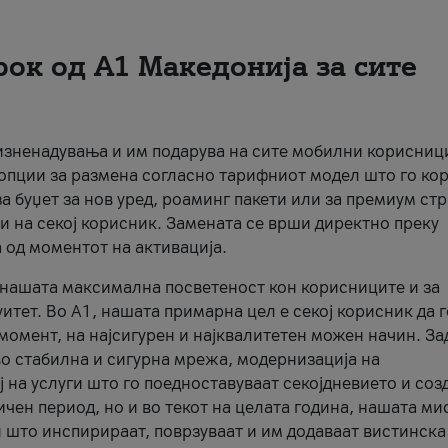
рок од А1 Македонија за сите
 изненадувања и им подарува на сите мобилни корисниц
 опции за размена согласно тарифниот модел што го кор
а буџет за нов уред, роаминг пакети или за премиум ст
и на секој корисник. Замената се врши директно преку
 од моментот на активација.
а нашата максимална посветеност кон корисниците и за
итет. Во А1, нашата примарна цел е секој корисник да 
момент, на најсигурен и најквалитетен можен начин. За
о стабилна и сигурна мрежа, модернизација на
 на услуги што го поедноставуваат секојдневието и соз
чен период, но и во текот на целата година, нашата ми
и што инспирираат, поврзуваат и им додаваат вистинска