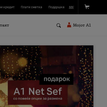
и кредит
Плати сметка
Поддршка
МК
такт
Мојот A1