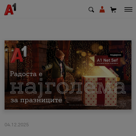
МК
EN
SQ
Приватни
Деловни
Поддршка
Надополни кредит
04.12.2025
Плати сметка