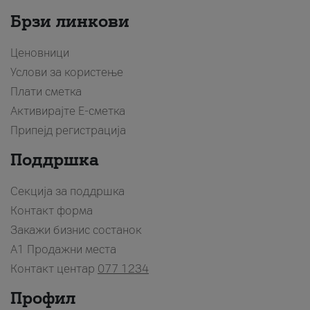
Брзи линкови
Ценовници
Услови за користење
Плати сметка
Активирајте Е-сметка
Припејд регистрација
Поддршка
Секција за поддршка
Контакт форма
Закажи бизнис состанок
A1 Продажни места
Контакт центар
077 1234
Профил