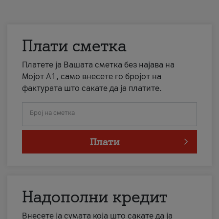
Плати сметка
Платете ја Вашата сметка без најава на
Мојот А1, само внесете го бројот на
фактурата што сакате да ја платите.
Број на сметка
Плати
Надополни кредит
Внесете ја сумата која што сакате да ја