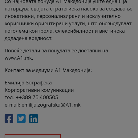
Со најновата понуда А1 Македонија уште еднаш ја
потврдува својата стратегиска насока за создавање
иновативни, персонализирани и исклучително
кориснички ориентирани услуги, што обезбедуваат
поголема контрола, флексибилност и вистинска
додадена вредност.
Повеќе детали за понудата се достапни на
www.А1.mk.
Контакт за медиуми А1 Македонија:
Емилија Зографска
Корпоративни комуникации
тел. ++389 75 400505
e-mail: emilija.zografska@A1.mk