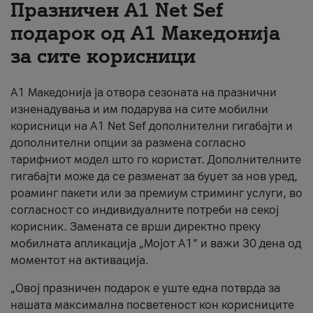
Празничен A1 Net Sеf
За нас
подарок од А1 Македонија
за сите корисници
#ПодобарОнлајн
А1 Македонија ја отвора сезоната на празнични
изненадувања и им подарува на сите мобилни
корисници на A1 Net Sef дополнителни гигабајти и
дополнителни опции за размена согласно
тарифниот модел што го користат. Дополнителните
гигабајти може да се разменат за буџет за нов уред,
роаминг пакети или за премиум стриминг услуги, во
согласност со индивидуалните потреби на секој
корисник. Замената се врши директно преку
мобилната апликација „Мојот А1“ и важи 30 дена од
моментот на активација.
„Овој празничен подарок е уште една потврда за
нашата максимална посветеност кон корисниците