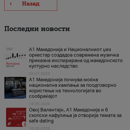
Назад
Последни новости
А1 Македонија и Националниот џез
оркестар создадоа современа музичка
приказна инспирирана од македонското
културно наследство
03.07.2026
A1 Македонија почнува моќна
национална кампања за поодговорно
користење на технологијата во
сообраќајот
18.05.2026
Овој Валентајн, A1 Македонија и 6
скопски кафулиња ја отворија темата за
safe dating
16.02.2026