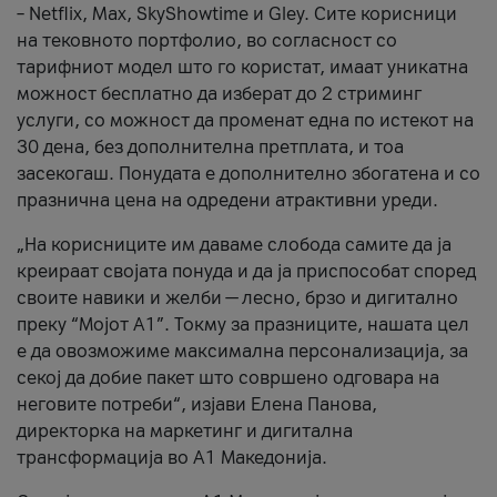
– Netflix, Max, SkyShowtime и Gley. Сите корисници
на тековното портфолио, во согласност со
тарифниот модел што го користат, имаат уникатна
можност бесплатно да изберат до 2 стриминг
услуги, со можност да променат една по истекот на
30 дена, без дополнителна претплата, и тоа
засекогаш. Понудата е дополнително збогатена и со
празнична цена на одредени атрактивни уреди.
„На корисниците им даваме слобода самите да ја
креираат својата понуда и да ја приспособат според
своите навики и желби — лесно, брзо и дигитално
преку “Мојот А1”. Токму за празниците, нашата цел
е да овозможиме максимална персонализација, за
секој да добие пакет што совршено одговара на
неговите потреби“, изјави Елена Панова,
директорка на маркетинг и дигитална
трансформација во А1 Македонија.