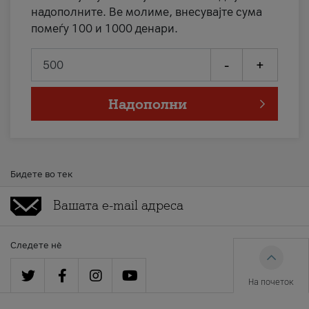
надополните. Ве молиме, внесувајте сума
помеѓу 100 и 1000 денари.
-
+
Надополни
Бидете во тек
Следете нè
На почеток