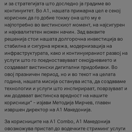
и за стратегијата што доследно ја градиме во
континуитет. Во А1, нашата примарна цел е секој
корисник да го добие токму она што му е
најпотребно во вистинскиот момент, на најсигурен
и најквалитетен можен начин. Зад ваквите
решенија стои нашата долгорочна инвестиција во
стабилна и сигурна мрежа, модернизација на
инфраструктурата, како и континуираниот развој на
услуги што го поедноставуваат секојдневието и
создаваат вистински дигитални придобивки. Во
овој празничен период, но и во текот на целата
година, нашата мисија останува иста, да создаваме
технологии и услуги што инспирираат, поврзуваат и
им додаваат вистинска вредност на нашите
корисници“ – изјави Методија Мирчев, главен
извршен директор на А1 Македонија.
За корисниците на A1 Combo, А1 Македонија
овозможува пристап до водечките стриминг услуги