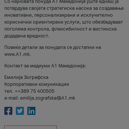
Со најновата понуда А1 Македонија уште еднаш ја
потврдува својата стратегиска насока за создавање
иновативни, персонализирани и исклучително
кориснички ориентирани услуги, што обезбедуваат
поголема контрола, флексибилност и вистинска
додадена вредност.
Повеќе детали за понудата се достапни на
www.А1.mk.
Контакт за медиуми А1 Македонија:
Емилија Зографска
Корпоративни комуникации
тел. ++389 75 400505
e-mail: emilija.zografska@A1.mk