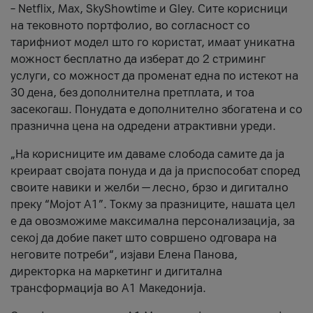
– Netflix, Max, SkyShowtime и Gley. Сите корисници
на тековното портфолио, во согласност со
тарифниот модел што го користат, имаат уникатна
можност бесплатно да изберат до 2 стриминг
услуги, со можност да променат една по истекот на
30 дена, без дополнителна претплата, и тоа
засекогаш. Понудата е дополнително збогатена и со
празнична цена на одредени атрактивни уреди.
„На корисниците им даваме слобода самите да ја
креираат својата понуда и да ја приспособат според
своите навики и желби — лесно, брзо и дигитално
преку “Мојот А1”. Токму за празниците, нашата цел
е да овозможиме максимална персонализација, за
секој да добие пакет што совршено одговара на
неговите потреби“, изјави Елена Панова,
директорка на маркетинг и дигитална
трансформација во А1 Македонија.