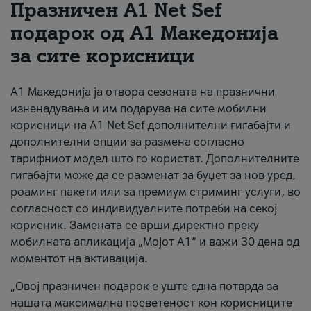
Празничен A1 Net Sеf
За нас
подарок од А1 Македонија
за сите корисници
#ПодобарОнлајн
А1 Македонија ја отвора сезоната на празнични
изненадувања и им подарува на сите мобилни
корисници на A1 Net Sef дополнителни гигабајти и
дополнителни опции за размена согласно
тарифниот модел што го користат. Дополнителните
гигабајти може да се разменат за буџет за нов уред,
роаминг пакети или за премиум стриминг услуги, во
согласност со индивидуалните потреби на секој
корисник. Замената се врши директно преку
мобилната апликација „Мојот А1“ и важи 30 дена од
моментот на активација.
„Овој празничен подарок е уште една потврда за
нашата максимална посветеност кон корисниците