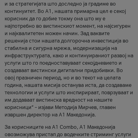
и за стратегијата што доследно ја градиме во
континуитет. Во А1, нашата примарна цел е секој
корисник да го добие токму она што му е
најпотребно во вистинскиот момент, на најсигурен
и најквалитетен можен начин. Зад ваквите
решенија стои нашата долгорочна инвестиција во
стабилна и сигурна мрежа, модернизација на
инфраструктурата, како и континуираниот развој на
услуги што го поедноставуваат секојдневието и
создаваат вистински дигитални придобивки. Во
овој празничен период, но и во текот на целата
година, нашата мисија останува иста, да создаваме
технологии и услуги што инспирираат, поврзуваат и
им додаваат вистинска вредност на нашите
корисници“ – изјави Методија Мирчев, главен
извршен директор на А1 Македонија.
За корисниците на A1 Combo, А1 Македонија
овозможува пристап до водечките стриминг услуги