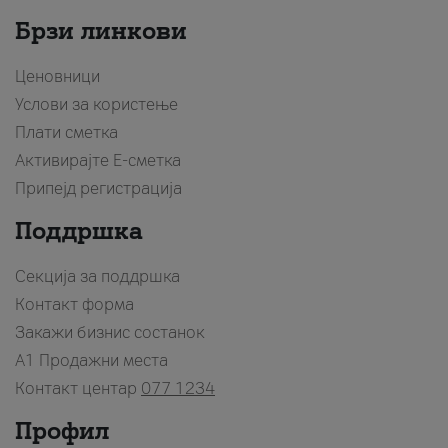
Брзи линкови
Ценовници
Услови за користење
Плати сметка
Активирајте Е-сметка
Припејд регистрација
Поддршка
Секција за поддршка
Контакт форма
Закажи бизнис состанок
A1 Продажни места
Контакт центар
077 1234
Профил