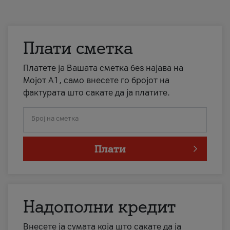
Плати сметка
Платете ја Вашата сметка без најава на
Мојот А1, само внесете го бројот на
фактурата што сакате да ја платите.
Број на сметка
Плати
Надополни кредит
Внесете ја сумата која што сакате да ја