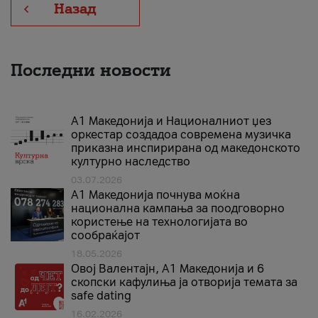
Назад
Последни новости
А1 Македонија и Националниот џез
оркестар создадоа современа музичка
приказна инспирирана од македонското
културно наследство
03.07.2026
A1 Македонија почнува моќна
национална кампања за поодговорно
користење на технологијата во
сообраќајот
18.05.2026
Овој Валентајн, A1 Македонија и 6
скопски кафулиња ја отворија темата за
safe dating
16.02.2026