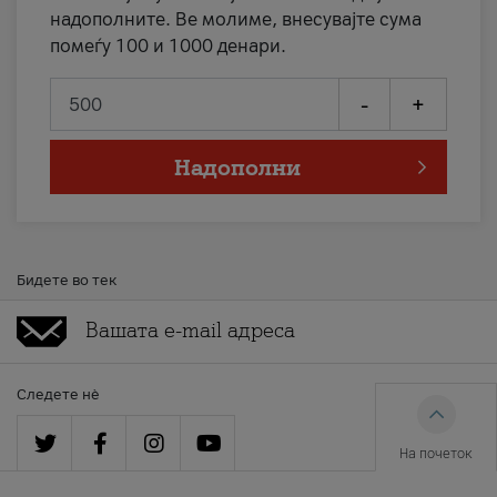
надополните. Ве молиме, внесувајте сума
помеѓу 100 и 1000 денари.
-
+
Надополни
Бидете во тек
Следете нè
На почеток