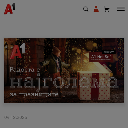
МК
EN
SQ
Приватни
Деловни
Поддршка
Надополни кредит
04.12.2025
Плати сметка