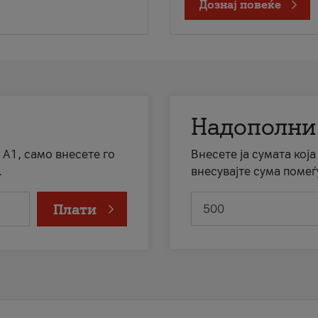
Дознај повеќе
Надополни
 А1, само внесете го
Внесете ја сумата кој
.
внесувајте сума помеѓ
Плати