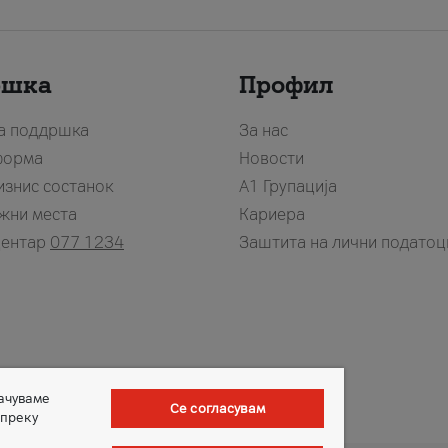
ршка
Профил
за поддршка
За нас
форма
Новости
изнис состанок
А1 Групација
жни места
Кариера
центар
077 1234
Заштита на лични податоц
зачуваме
Се согласувам
 преку