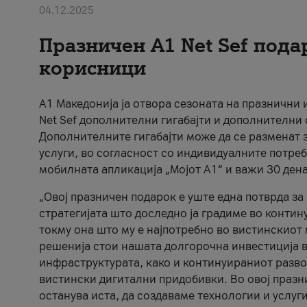
04.12.2025
Празничен A1 Net Sеf пода
корисници
А1 Македонија ја отвора сезоната на празнични
Net Sef дополнителни гигабајти и дополнителни
Дополнителните гигабајти може да се разменат з
услуги, во согласност со индивидуалните потреб
мобилната апликација „Мојот А1“ и важи 30 дена
„Овој празничен подарок е уште една потврда з
стратегијата што доследно ја градиме во контину
токму она што му е најпотребно во вистинскиот 
решенија стои нашата долгорочна инвестиција в
инфраструктурата, како и континуираниот развој
вистински дигитални придобивки. Во овој празни
останува иста, да создаваме технологии и услуг