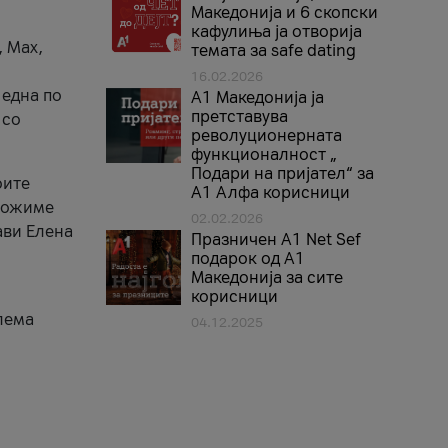
Македонија и 6 скопски
кафулиња ја отворија
, Max,
темата за safe dating
16.02.2026
 една по
А1 Македонија ја
претставува
 со
револуционерната
функционалност „
Подари на пријател“ за
оите
А1 Алфа корисници
зможиме
02.02.2026
ави Елена
Празничен A1 Net Sеf
подарок од А1
Македонија за сите
корисници
лема
04.12.2025