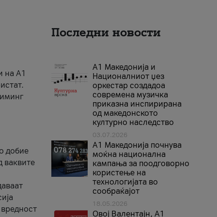
Последни новости
А1 Македонија и
и на A1
Националниот џез
истат.
оркестар создадоа
современа музичка
риминг
приказна инспирирана
од македонското
културно наследство
03.07.2026
A1 Македонија почнува
го добие
моќна национална
д ваквите
кампања за поодговорно
користење на
технологијата во
даваат
сообраќајот
сија
18.05.2026
 вредност
Овој Валентајн, A1