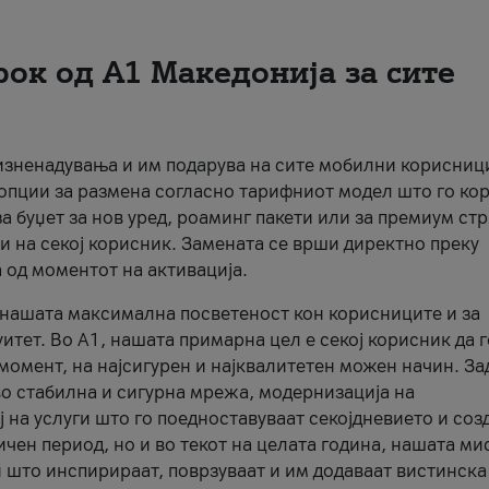
рок од А1 Македонија за сите
 изненадувања и им подарува на сите мобилни корисниц
 опции за размена согласно тарифниот модел што го кор
а буџет за нов уред, роаминг пакети или за премиум ст
и на секој корисник. Замената се врши директно преку
 од моментот на активација.
а нашата максимална посветеност кон корисниците и за
итет. Во А1, нашата примарна цел е секој корисник да 
момент, на најсигурен и најквалитетен можен начин. За
о стабилна и сигурна мрежа, модернизација на
 на услуги што го поедноставуваат секојдневието и соз
чен период, но и во текот на целата година, нашата ми
и што инспирираат, поврзуваат и им додаваат вистинска