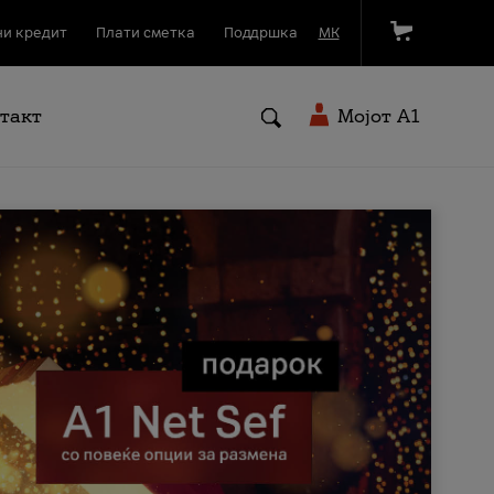
и кредит
Плати сметка
Поддршка
МК
такт
Мојот A1