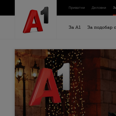
Приватни
Деловни
З
За А1
За подобар 