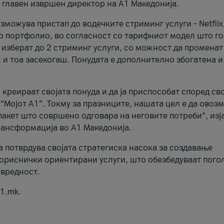
, главен извршен директор на А1 Македонија.
можува пристап до водечките стриминг услуги – Netflix
то портфолио, во согласност со тарифниот модел што го
изберат до 2 стриминг услуги, со можност да променат
, и тоа засекогаш. Понудата е дополнително збогатена и
 креираат својата понуда и да ја приспособат според св
 “Мојот А1”. Токму за празниците, нашата цел е да ово
пакет што совршено одговара на неговите потреби“, изј
рансформација во А1 Македонија.
а потврдува својата стратегиска насока за создавање
ориснички ориентирани услуги, што обезбедуваат пого
 вредност.
1.mk.