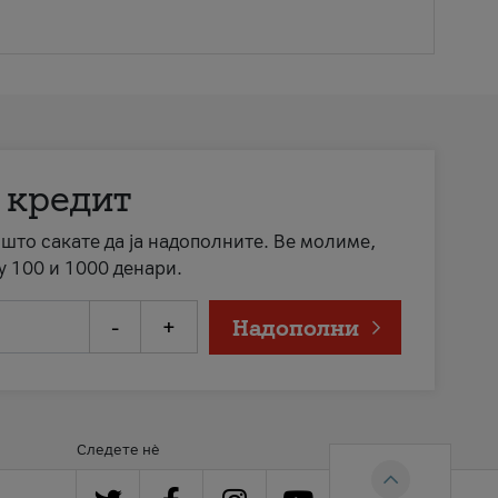
 кредит
а што сакате да ја надополните. Ве молиме,
у 100 и 1000 денари.
-
+
Надополни
Следете нè