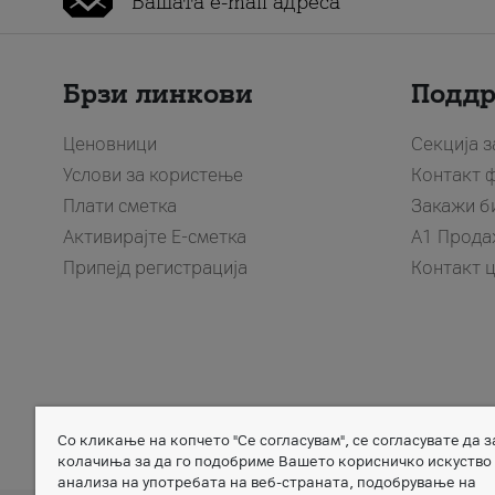
Брзи линкови
Подд
Ценовници
Секција 
Услови за користење
Контакт 
Плати сметка
Закажи б
Активирајте Е-сметка
A1 Прода
Припејд регистрација
Контакт 
Со кликање на копчето "Се согласувам", се согласувате да 
Member of
колачиња за да го подобриме Вашето корисничко искуство
анализа на употребата на веб-страната, подобрување на