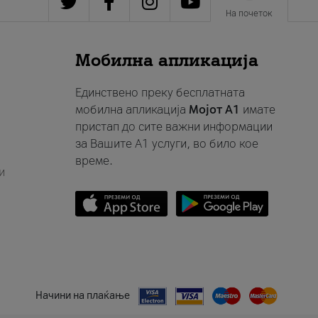
На почеток
Мобилна апликација
Единствено преку бесплатната
мобилна апликација
Мојот A1
имате
пристап до сите важни информации
за Вашите A1 услуги, во било кое
време.
и
Начини на плаќање