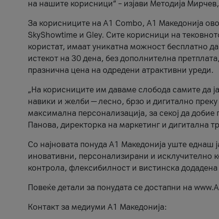
на нашите корисници“ – изјави Методија Мирчев
За корисниците на A1 Combo, А1 Македонија овоз
SkyShowtime и Gley. Сите корисници на тековно
користат, имаат уникатна можност бесплатно да 
истекот на 30 дена, без дополнителна претплата
празнична цена на одредени атрактивни уреди.
„На корисниците им даваме слобода самите да ја
навики и желби — лесно, брзо и дигитално преку
максимална персонализација, за секој да добие 
Панова, директорка на маркетинг и дигитална т
Со најновата понуда А1 Македонија уште еднаш ј
иновативни, персонализирани и исклучително к
контрола, флексибилност и вистинска додадена
Повеќе детали за понудата се достапни на www.А
Контакт за медиуми А1 Македонија: