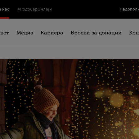
а нас
#ПодобарОнлајн
Надополн
свет
Медиа
Кариера
Броеви за донации
Кон