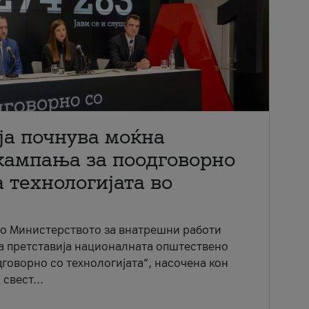
ја почнува моќна
кампања за поодговорно
 технологијата во
со Министерството за внатрешни работи
ја претставија националната општествено
говорно со технологијата“, насочена кон
свест...