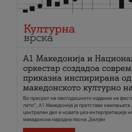
А1 Македонија и Национа
оркестар создадоа совре
приказна инспирирана од
македонското културно н
Во пресрет на овогодишното издание на фест
лето“, А1 Македонија ја претстави кампањата 
централен дел е новата џез-интерпретација н
македонска народна песна „Билјан