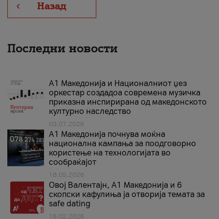
Назад
Последни новости
А1 Македонија и Националниот џез
оркестар создадоа современа музичка
приказна инспирирана од македонското
културно наследство
03.07.2026
A1 Македонија почнува моќна
национална кампања за поодговорно
користење на технологијата во
сообраќајот
18.05.2026
Овој Валентајн, A1 Македонија и 6
скопски кафулиња ја отворија темата за
safe dating
16.02.2026