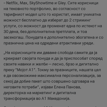
– Netflix, Max, SkyShowtime и Gley. Сите корисници
на тековното портфолио, во согласност со
тарифниот модел што го користат, имаат уникатна
можност бесплатно да изберат до 2 стриминг
услуги, со можност да променат една по истекот на
30 дена, без дополнителна претплата, и тоа
засекогаш. Понудата е дополнително збогатена и со
празнична цена на одредени атрактивни уреди.
„На корисниците им даваме слобода самите да ја
креираат својата понуда и да ја приспособат според
своите навики и желби — лесно, брзо и дигитално
преку “Мојот А1”. Токму за празниците, нашата цел
е да овозможиме максимална персонализација, за
секој да добие пакет што совршено одговара на
неговите потреби“, изјави Елена Панова,
директорка на маркетинг и дигитална
трансформација во А1 Македонија.