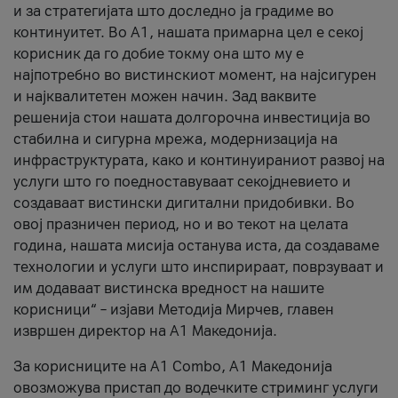
и за стратегијата што доследно ја градиме во
континуитет. Во А1, нашата примарна цел е секој
корисник да го добие токму она што му е
најпотребно во вистинскиот момент, на најсигурен
и најквалитетен можен начин. Зад ваквите
решенија стои нашата долгорочна инвестиција во
стабилна и сигурна мрежа, модернизација на
инфраструктурата, како и континуираниот развој на
услуги што го поедноставуваат секојдневието и
создаваат вистински дигитални придобивки. Во
овој празничен период, но и во текот на целата
година, нашата мисија останува иста, да создаваме
технологии и услуги што инспирираат, поврзуваат и
им додаваат вистинска вредност на нашите
корисници“ – изјави Методија Мирчев, главен
извршен директор на А1 Македонија.
За корисниците на A1 Combo, А1 Македонија
овозможува пристап до водечките стриминг услуги