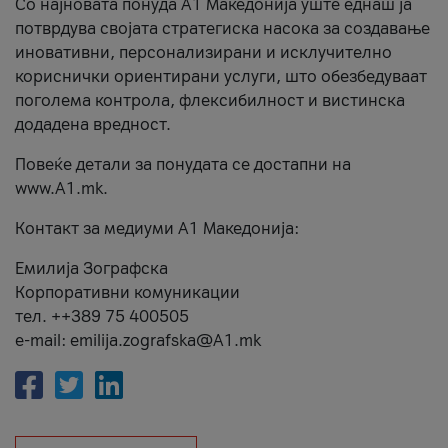
Со најновата понуда А1 Македонија уште еднаш ја
потврдува својата стратегиска насока за создавање
иновативни, персонализирани и исклучително
кориснички ориентирани услуги, што обезбедуваат
поголема контрола, флексибилност и вистинска
додадена вредност.
Повеќе детали за понудата се достапни на
www.А1.mk.
Контакт за медиуми А1 Македонија:
Емилија Зографска
Корпоративни комуникации
тел. ++389 75 400505
e-mail: emilija.zografska@A1.mk