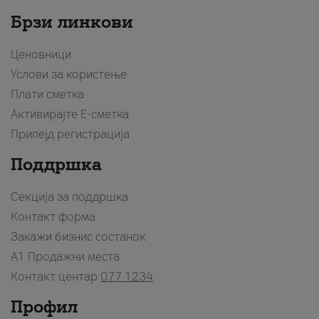
Брзи линкови
Ценовници
Услови за користење
Плати сметка
Активирајте Е-сметка
Припејд регистрација
Поддршка
Секција за поддршка
Контакт форма
Закажи бизнис состанок
A1 Продажни места
Контакт центар
077 1234
Профил