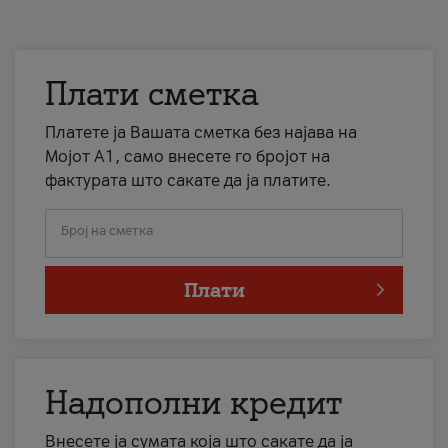
Плати сметка
Платете ја Вашата сметка без најава на
Мојот А1, само внесете го бројот на
фактурата што сакате да ја платите.
Број на сметка
Плати
Надополни кредит
Внесете ја сумата која што сакате да ја