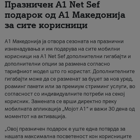
Празничен A1 Net Sеf
За нас
подарок од А1 Македонија
за сите корисници
#ПодобарОнлајн
А1 Македонија ја отвора сезоната на празнични
изненадувања и им подарува на сите мобилни
корисници на A1 Net Sef дополнителни гигабајти и
дополнителни опции за размена согласно
тарифниот модел што го користат. Дополнителните
гигабајти може да се разменат за буџет за нов уред,
роаминг пакети или за премиум стриминг услуги, во
согласност со индивидуалните потреби на секој
корисник. Замената се врши директно преку
мобилната апликација „Мојот А1“ и важи 30 дена од
моментот на активација.
„Овој празничен подарок е уште една потврда за
нашата максимална посветеност кон корисниците