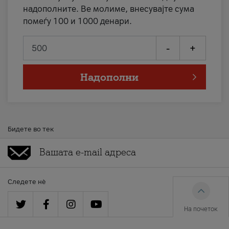
надополните. Ве молиме, внесувајте сума
помеѓу 100 и 1000 денари.
-
+
Надополни
Бидете во тек
Следете нè
На почеток