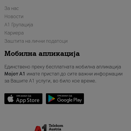
За нас
Новости
А1 Групација
Кариера
Заштита на лични податоци
Мобилна апликација
Единствено преку бесплатната мобилна апликација
Мојот A1
имате пристап до сите важни информации
за Вашите A1 услуги, во било кое време.