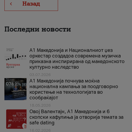
Назад
Последни новости
А1 Македонија и Националниот џез
оркестар создадоа современа музичка
приказна инспирирана од македонското
културно наследство
03.07.2026
A1 Македонија почнува моќна
национална кампања за поодговорно
користење на технологијата во
сообраќајот
18.05.2026
Овој Валентајн, A1 Македонија и 6
скопски кафулиња ја отворија темата за
safe dating
16.02.2026