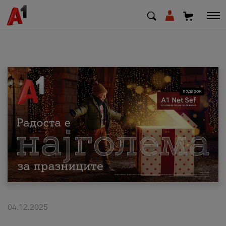
МК
EN
SQ
Приватни
Деловни
Поддршка
Надополни кредит
04.12.2025
Плати сметка