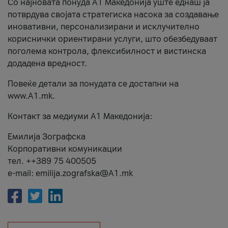
Со најновата понуда А1 Македонија уште еднаш ја
потврдува својата стратегиска насока за создавање
иновативни, персонализирани и исклучително
кориснички ориентирани услуги, што обезбедуваат
поголема контрола, флексибилност и вистинска
додадена вредност.
Повеќе детали за понудата се достапни на
www.А1.mk.
Контакт за медиуми А1 Македонија:
Емилија Зографска
Корпоративни комуникации
тел. ++389 75 400505
e-mail: emilija.zografska@A1.mk