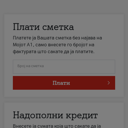
Плати сметка
Платете ја Вашата сметка без најава на
Мојот А1, само внесете го бројот на
фактурата што сакате да ја платите.
Број на сметка
Плати
Надополни кредит
Внесете ја сумата која што сакате да ја