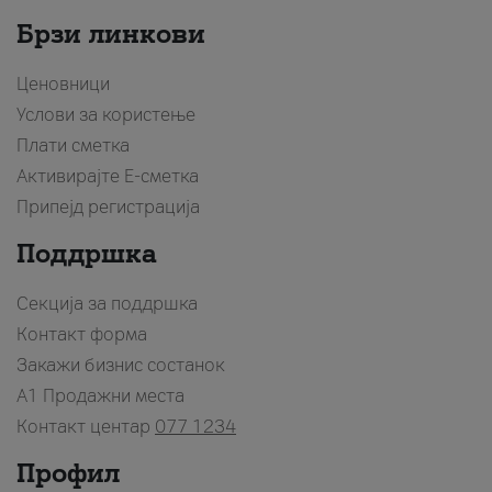
Брзи линкови
Ценовници
Услови за користење
Плати сметка
Активирајте Е-сметка
Припејд регистрација
Поддршка
Секција за поддршка
Контакт форма
Закажи бизнис состанок
A1 Продажни места
Контакт центар
077 1234
Профил