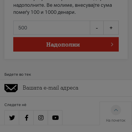
надополните. Ве молиме, внесувајте сума
помеѓу 100 и 1000 денари.
-
+
Надополни
Бидете во тек
Следете нè
На почеток