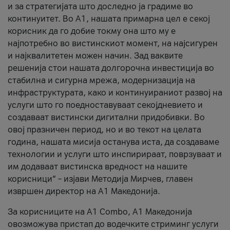
и за стратегијата што доследно ја градиме во
континуитет. Во А1, нашата примарна цел е секој
корисник да го добие токму она што му е
најпотребно во вистинскиот момент, на најсигурен
и најквалитетен можен начин. Зад ваквите
решенија стои нашата долгорочна инвестиција во
стабилна и сигурна мрежа, модернизација на
инфраструктурата, како и континуираниот развој на
услуги што го поедноставуваат секојдневието и
создаваат вистински дигитални придобивки. Во
овој празничен период, но и во текот на целата
година, нашата мисија останува иста, да создаваме
технологии и услуги што инспирираат, поврзуваат и
им додаваат вистинска вредност на нашите
корисници“ – изјави Методија Мирчев, главен
извршен директор на А1 Македонија.
За корисниците на A1 Combo, А1 Македонија
овозможува пристап до водечките стриминг услуги