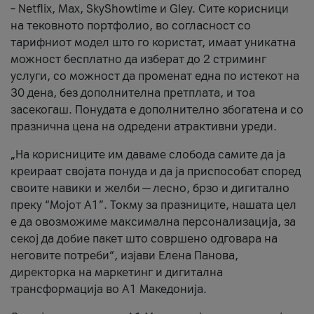
– Netflix, Max, SkyShowtime и Gley. Сите корисници
на тековното портфолио, во согласност со
тарифниот модел што го користат, имаат уникатна
можност бесплатно да изберат до 2 стриминг
услуги, со можност да променат една по истекот на
30 дена, без дополнителна претплата, и тоа
засекогаш. Понудата е дополнително збогатена и со
празнична цена на одредени атрактивни уреди.
„На корисниците им даваме слобода самите да ја
креираат својата понуда и да ја приспособат според
своите навики и желби — лесно, брзо и дигитално
преку “Мојот А1”. Токму за празниците, нашата цел
е да овозможиме максимална персонализација, за
секој да добие пакет што совршено одговара на
неговите потреби“, изјави Елена Панова,
директорка на маркетинг и дигитална
трансформација во А1 Македонија.