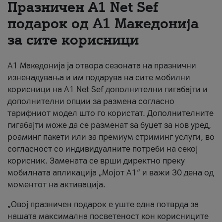
Празничен A1 Net Sеf
За нас
подарок од А1 Македонија
за сите корисници
#ПодобарОнлајн
А1 Македонија ја отвора сезоната на празнични
изненадувања и им подарува на сите мобилни
корисници на A1 Net Sef дополнителни гигабајти и
дополнителни опции за размена согласно
тарифниот модел што го користат. Дополнителните
гигабајти може да се разменат за буџет за нов уред,
роаминг пакети или за премиум стриминг услуги, во
согласност со индивидуалните потреби на секој
корисник. Замената се врши директно преку
мобилната апликација „Мојот А1“ и важи 30 дена од
моментот на активација.
„Овој празничен подарок е уште една потврда за
нашата максимална посветеност кон корисниците