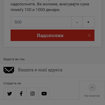
надополните. Ве молиме, внесувајте сума
помеѓу 100 и 1000 денари.
-
+
Надополни
Бидете во тек
Следете нè
На почеток