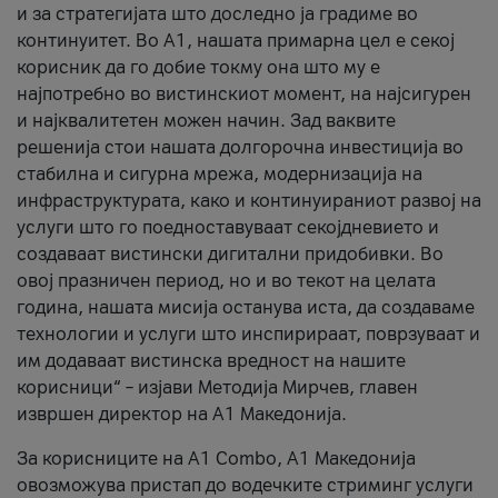
и за стратегијата што доследно ја градиме во
континуитет. Во А1, нашата примарна цел е секој
корисник да го добие токму она што му е
најпотребно во вистинскиот момент, на најсигурен
и најквалитетен можен начин. Зад ваквите
решенија стои нашата долгорочна инвестиција во
стабилна и сигурна мрежа, модернизација на
инфраструктурата, како и континуираниот развој на
услуги што го поедноставуваат секојдневието и
создаваат вистински дигитални придобивки. Во
овој празничен период, но и во текот на целата
година, нашата мисија останува иста, да создаваме
технологии и услуги што инспирираат, поврзуваат и
им додаваат вистинска вредност на нашите
корисници“ – изјави Методија Мирчев, главен
извршен директор на А1 Македонија.
За корисниците на A1 Combo, А1 Македонија
овозможува пристап до водечките стриминг услуги