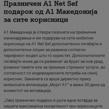
Празничен A1 Net Sеf
За нас
подарок од А1 Македонија
за сите корисници
#ПодобарОнлајн
А1 Македонија ја отвора сезоната на празнични
изненадувања и им подарува на сите мобилни
корисници на A1 Net Sef дополнителни гигабајти и
дополнителни опции за размена согласно
тарифниот модел што го користат. Дополнителните
гигабајти може да се разменат за буџет за нов уред,
роаминг пакети или за премиум стриминг услуги, во
согласност со индивидуалните потреби на секој
корисник. Замената се врши директно преку
мобилната апликација „Мојот А1“ и важи 30 дена од
моментот на активација.
„Овој празничен подарок е уште една потврда за
нашата максимална посветеност кон корисниците