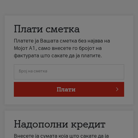
Плати сметка
Платете ја Вашата сметка без најава на
Мојот А1, само внесете го бројот на
фактурата што сакате да ја платите.
Број на сметка
Плати
Надополни кредит
Внесете ја сумата која што сакате да ја