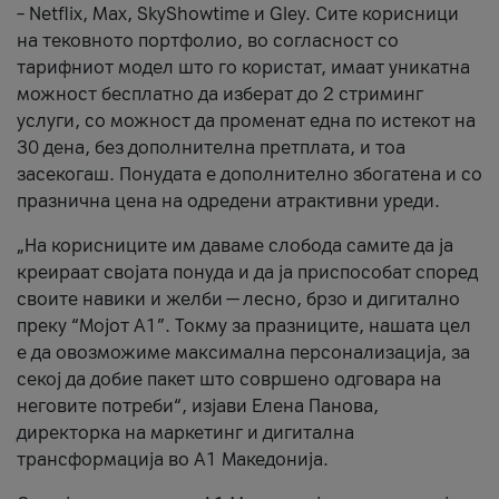
– Netflix, Max, SkyShowtime и Gley. Сите корисници
на тековното портфолио, во согласност со
тарифниот модел што го користат, имаат уникатна
можност бесплатно да изберат до 2 стриминг
услуги, со можност да променат една по истекот на
30 дена, без дополнителна претплата, и тоа
засекогаш. Понудата е дополнително збогатена и со
празнична цена на одредени атрактивни уреди.
„На корисниците им даваме слобода самите да ја
креираат својата понуда и да ја приспособат според
своите навики и желби — лесно, брзо и дигитално
преку “Мојот А1”. Токму за празниците, нашата цел
е да овозможиме максимална персонализација, за
секој да добие пакет што совршено одговара на
неговите потреби“, изјави Елена Панова,
директорка на маркетинг и дигитална
трансформација во А1 Македонија.