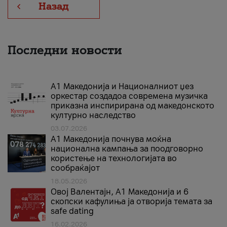
Назад
Последни новости
А1 Македонија и Националниот џез
оркестар создадоа современа музичка
приказна инспирирана од македонското
културно наследство
03.07.2026
A1 Македонија почнува моќна
национална кампања за поодговорно
користење на технологијата во
сообраќајот
18.05.2026
Овој Валентајн, A1 Македонија и 6
скопски кафулиња ја отворија темата за
safe dating
16.02.2026