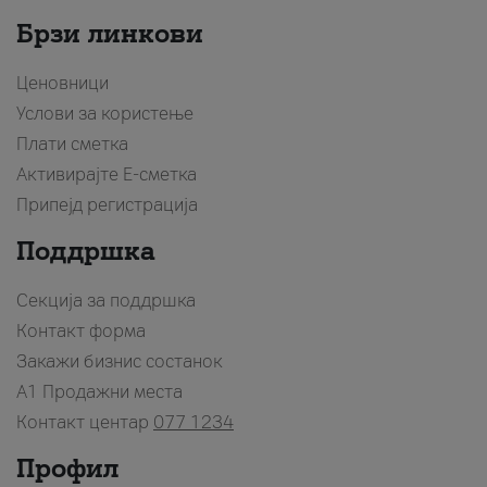
Брзи линкови
Ценовници
Услови за користење
Плати сметка
Активирајте Е-сметка
Припејд регистрација
Поддршка
Секција за поддршка
Контакт форма
Закажи бизнис состанок
A1 Продажни места
Контакт центар
077 1234
Профил