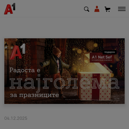
МК
EN
SQ
Приватни
Деловни
Поддршка
Надополни кредит
04.12.2025
Плати сметка