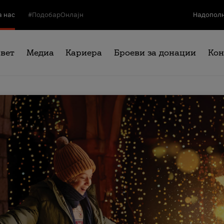
а нас
#ПодобарОнлајн
Надополн
свет
Медиа
Кариера
Броеви за донации
Кон