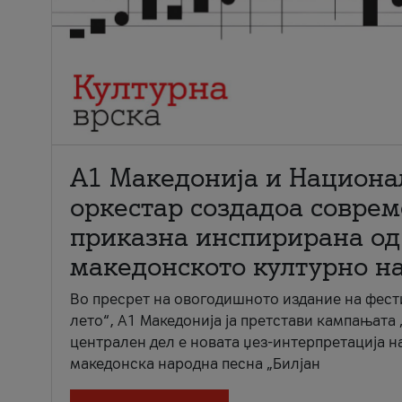
А1 Македонија и Национа
оркестар создадоа совре
приказна инспирирана од
македонското културно н
Во пресрет на овогодишното издание на фест
лето“, А1 Македонија ја претстави кампањата 
централен дел е новата џез-интерпретација н
македонска народна песна „Билјан