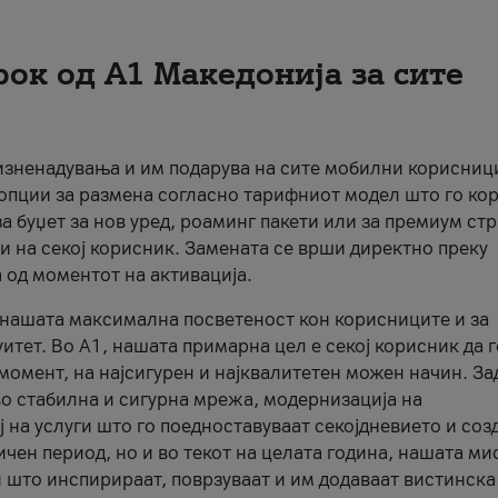
рок од А1 Македонија за сите
 изненадувања и им подарува на сите мобилни корисниц
 опции за размена согласно тарифниот модел што го кор
а буџет за нов уред, роаминг пакети или за премиум ст
и на секој корисник. Замената се врши директно преку
 од моментот на активација.
а нашата максимална посветеност кон корисниците и за
итет. Во А1, нашата примарна цел е секој корисник да 
момент, на најсигурен и најквалитетен можен начин. За
о стабилна и сигурна мрежа, модернизација на
 на услуги што го поедноставуваат секојдневието и соз
чен период, но и во текот на целата година, нашата ми
и што инспирираат, поврзуваат и им додаваат вистинска