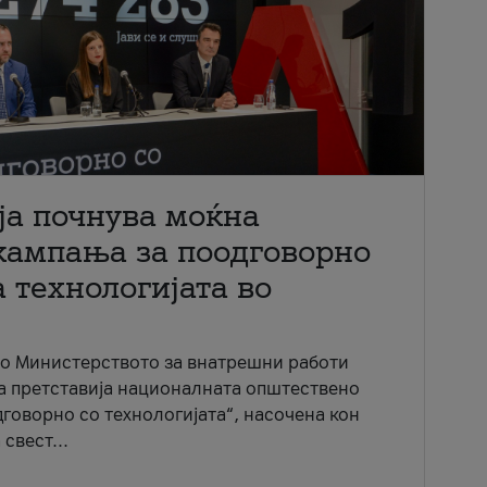
ја почнува моќна
кампања за поодговорно
 технологијата во
со Министерството за внатрешни работи
ја претставија националната општествено
говорно со технологијата“, насочена кон
свест...