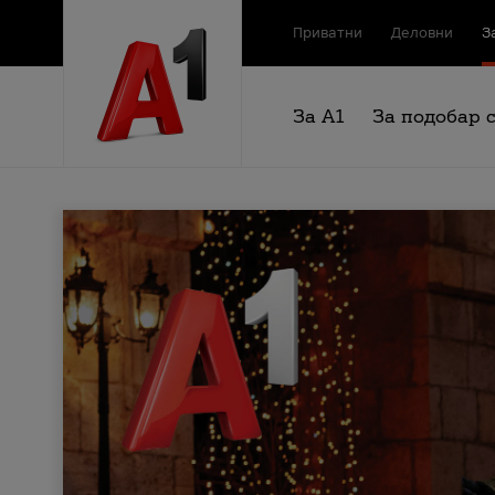
Приватни
Деловни
З
За А1
За подобар 