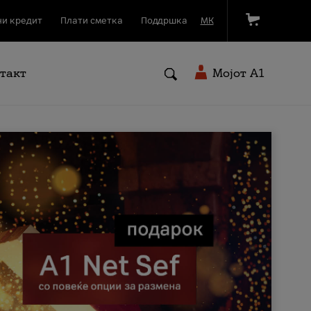
и кредит
Плати сметка
Поддршка
МК
такт
Мојот A1