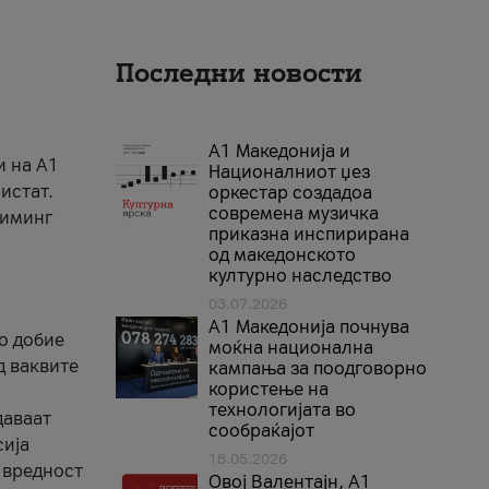
Последни новости
А1 Македонија и
и на A1
Националниот џез
истат.
оркестар создадоа
современа музичка
риминг
приказна инспирирана
од македонското
културно наследство
03.07.2026
A1 Македонија почнува
го добие
моќна национална
д ваквите
кампања за поодговорно
користење на
технологијата во
даваат
сообраќајот
сија
18.05.2026
 вредност
Овој Валентајн, A1