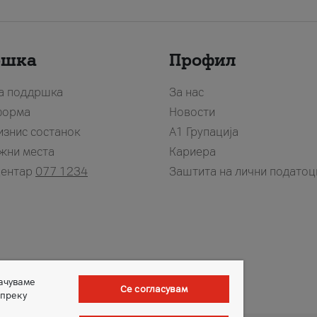
ршка
Профил
за поддршка
За нас
форма
Новости
изнис состанок
А1 Групација
жни места
Кариера
центар
077 1234
Заштита на лични податоц
зачуваме
Се согласувам
 преку