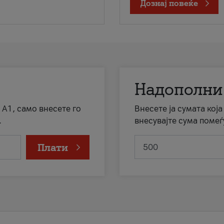
Дознај повеќе
Надополни
 А1, само внесете го
Внесете ја сумата кој
.
внесувајте сума помеѓ
Плати