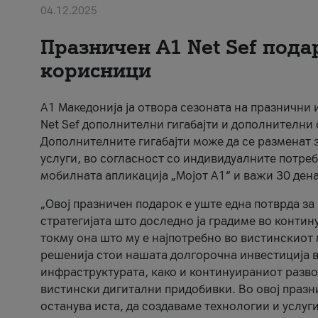
04.12.2025
Празничен A1 Net Sеf пода
корисници
А1 Македонија ја отвора сезоната на празнични
Net Sef дополнителни гигабајти и дополнителни
Дополнителните гигабајти може да се разменат з
услуги, во согласност со индивидуалните потреб
мобилната апликација „Мојот А1“ и важи 30 дена
„Овој празничен подарок е уште една потврда з
стратегијата што доследно ја градиме во контину
токму она што му е најпотребно во вистинскиот 
решенија стои нашата долгорочна инвестиција в
инфраструктурата, како и континуираниот развој
вистински дигитални придобивки. Во овој празни
останува иста, да создаваме технологии и услуг