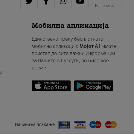
На почеток
Мобилна апликација
Единствено преку бесплатната
мобилна апликација
Мојот A1
имате
пристап до сите важни информации
за Вашите A1 услуги, во било кое
време.
и
Начини на плаќање