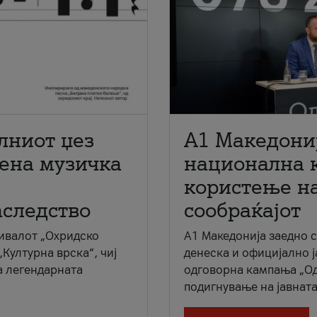
лниот џез
A1 Македони
мена музичка
национална 
користење на
аследство
сообраќајот
ивалот „Охридско
A1 Македонија заедно 
„Културна врска“, чиј
денеска и официјално 
а легендарната
одговорна кампања „Од
подигнување на јавната 