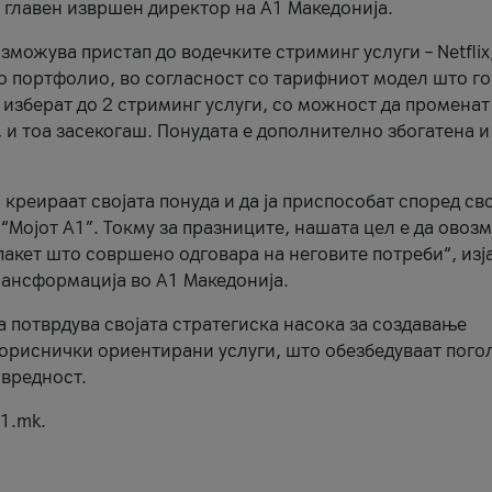
, главен извршен директор на А1 Македонија.
можува пристап до водечките стриминг услуги – Netflix
то портфолио, во согласност со тарифниот модел што го
изберат до 2 стриминг услуги, со можност да променат
, и тоа засекогаш. Понудата е дополнително збогатена и
 креираат својата понуда и да ја приспособат според св
 “Мојот А1”. Токму за празниците, нашата цел е да ово
пакет што совршено одговара на неговите потреби“, изј
рансформација во А1 Македонија.
а потврдува својата стратегиска насока за создавање
ориснички ориентирани услуги, што обезбедуваат пого
 вредност.
1.mk.