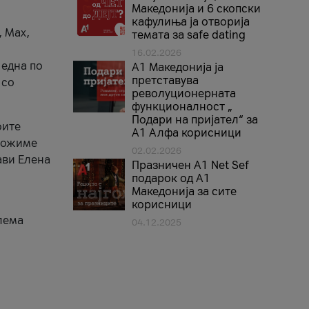
Македонија и 6 скопски
кафулиња ја отворија
, Max,
темата за safe dating
16.02.2026
 една по
А1 Македонија ја
претставува
 со
револуционерната
функционалност „
Подари на пријател“ за
оите
А1 Алфа корисници
зможиме
02.02.2026
ави Елена
Празничен A1 Net Sеf
подарок од А1
Македонија за сите
корисници
лема
04.12.2025