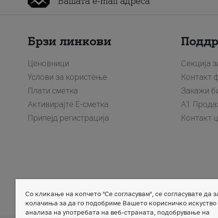
Брзи линкови
Подд
Ценовници
Секција 
Услови за користење
Контакт 
Плати сметка
Закажи б
Активирајте Е-сметка
A1 Прода
Припејд регистрација
Контакт 
Со кликање на копчето "Се согласувам", се согласувате да 
Member of
колачиња за да го подобриме Вашето корисничко искуство
анализа на употребата на веб-страната, подобрување на