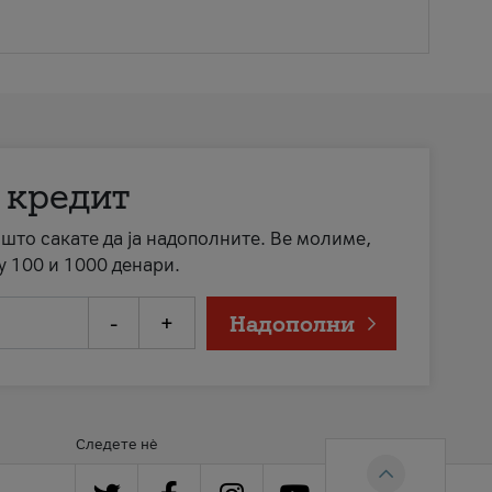
 кредит
а што сакате да ја надополните. Ве молиме,
у 100 и 1000 денари.
-
+
Надополни
Следете нè