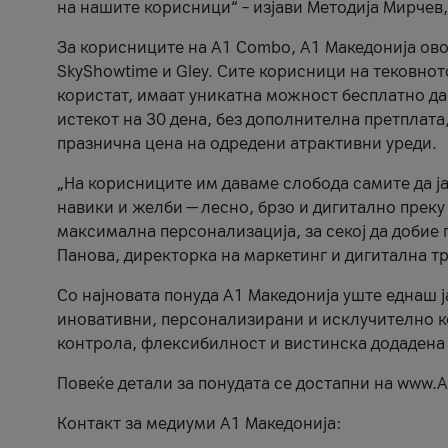
на нашите корисници“ – изјави Методија Мирчев
За корисниците на A1 Combo, А1 Македонија овоз
SkyShowtime и Gley. Сите корисници на тековно
користат, имаат уникатна можност бесплатно да 
истекот на 30 дена, без дополнителна претплата
празнична цена на одредени атрактивни уреди.
„На корисниците им даваме слобода самите да ја
навики и желби — лесно, брзо и дигитално преку
максимална персонализација, за секој да добие 
Панова, директорка на маркетинг и дигитална т
Со најновата понуда А1 Македонија уште еднаш ј
иновативни, персонализирани и исклучително к
контрола, флексибилност и вистинска додадена
Повеќе детали за понудата се достапни на www.А
Контакт за медиуми А1 Македонија: