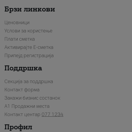
Брзи линкови
Ценовници
Услови за користење
Плати сметка
Активирајте Е-сметка
Припејд регистрација
Поддршка
Секција за поддршка
Контакт форма
Закажи бизнис состанок
A1 Продажни места
Контакт центар
077 1234
Профил