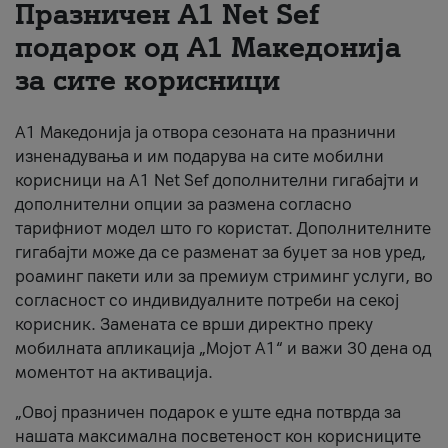
Празничен A1 Net Sеf
За нас
подарок од А1 Македонија
за сите корисници
#ПодобарОнлајн
А1 Македонија ја отвора сезоната на празнични
изненадувања и им подарува на сите мобилни
корисници на A1 Net Sef дополнителни гигабајти и
дополнителни опции за размена согласно
тарифниот модел што го користат. Дополнителните
гигабајти може да се разменат за буџет за нов уред,
роаминг пакети или за премиум стриминг услуги, во
согласност со индивидуалните потреби на секој
корисник. Замената се врши директно преку
мобилната апликација „Мојот А1“ и важи 30 дена од
моментот на активација.
„Овој празничен подарок е уште една потврда за
нашата максимална посветеност кон корисниците