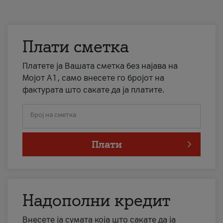
Плати сметка
Платете ја Вашата сметка без најава на
Мојот А1, само внесете го бројот на
фактурата што сакате да ја платите.
Број на сметка
Плати
Надополни кредит
Внесете ја сумата која што сакате да ја