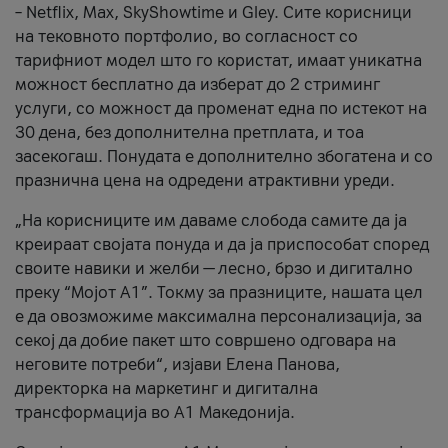
– Netflix, Max, SkyShowtime и Gley. Сите корисници
на тековното портфолио, во согласност со
тарифниот модел што го користат, имаат уникатна
можност бесплатно да изберат до 2 стриминг
услуги, со можност да променат една по истекот на
30 дена, без дополнителна претплата, и тоа
засекогаш. Понудата е дополнително збогатена и со
празнична цена на одредени атрактивни уреди.
„На корисниците им даваме слобода самите да ја
креираат својата понуда и да ја приспособат според
своите навики и желби — лесно, брзо и дигитално
преку “Мојот А1”. Токму за празниците, нашата цел
е да овозможиме максимална персонализација, за
секој да добие пакет што совршено одговара на
неговите потреби“, изјави Елена Панова,
директорка на маркетинг и дигитална
трансформација во А1 Македонија.