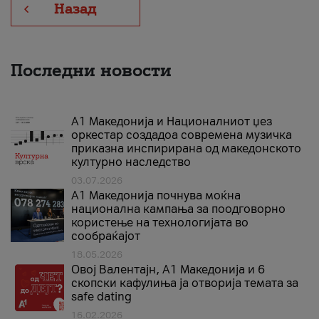
Назад
Последни новости
А1 Македонија и Националниот џез
оркестар создадоа современа музичка
приказна инспирирана од македонското
културно наследство
03.07.2026
A1 Македонија почнува моќна
национална кампања за поодговорно
користење на технологијата во
сообраќајот
18.05.2026
Овој Валентајн, A1 Македонија и 6
скопски кафулиња ја отворија темата за
safe dating
16.02.2026