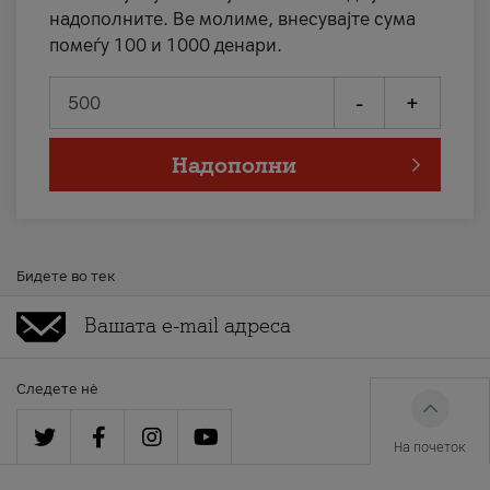
надополните. Ве молиме, внесувајте сума
помеѓу 100 и 1000 денари.
-
+
Надополни
Бидете во тек
Следете нè
На почеток