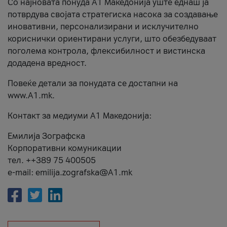
Со најновата понуда А1 Македонија уште еднаш ја
потврдува својата стратегиска насока за создавање
иновативни, персонализирани и исклучително
кориснички ориентирани услуги, што обезбедуваат
поголема контрола, флексибилност и вистинска
додадена вредност.
Повеќе детали за понудата се достапни на
www.А1.mk.
Контакт за медиуми А1 Македонија:
Емилија Зографска
Корпоративни комуникации
тел. ++389 75 400505
e-mail: emilija.zografska@A1.mk