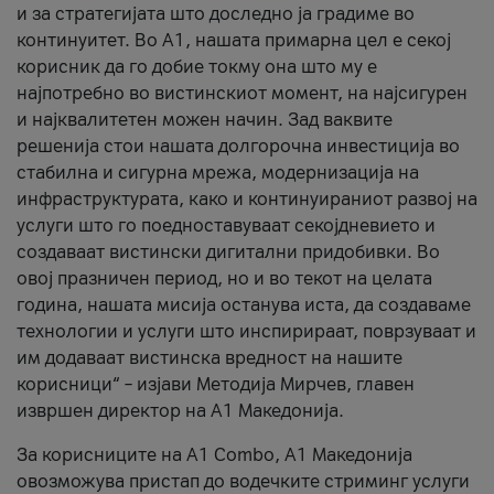
и за стратегијата што доследно ја градиме во
континуитет. Во А1, нашата примарна цел е секој
корисник да го добие токму она што му е
најпотребно во вистинскиот момент, на најсигурен
и најквалитетен можен начин. Зад ваквите
решенија стои нашата долгорочна инвестиција во
стабилна и сигурна мрежа, модернизација на
инфраструктурата, како и континуираниот развој на
услуги што го поедноставуваат секојдневието и
создаваат вистински дигитални придобивки. Во
овој празничен период, но и во текот на целата
година, нашата мисија останува иста, да создаваме
технологии и услуги што инспирираат, поврзуваат и
им додаваат вистинска вредност на нашите
корисници“ – изјави Методија Мирчев, главен
извршен директор на А1 Македонија.
За корисниците на A1 Combo, А1 Македонија
овозможува пристап до водечките стриминг услуги