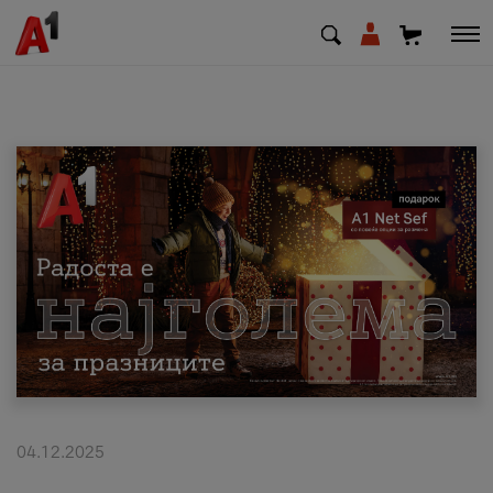
МК
EN
SQ
Приватни
Деловни
Поддршка
Надополни кредит
04.12.2025
Плати сметка