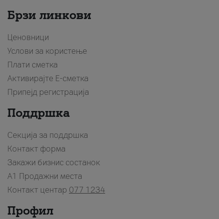
Брзи линкови
Ценовници
Услови за користење
Плати сметка
Активирајте Е-сметка
Припејд регистрација
Поддршка
Секција за поддршка
Контакт форма
Закажи бизнис состанок
A1 Продажни места
Контакт центар
077 1234
Профил