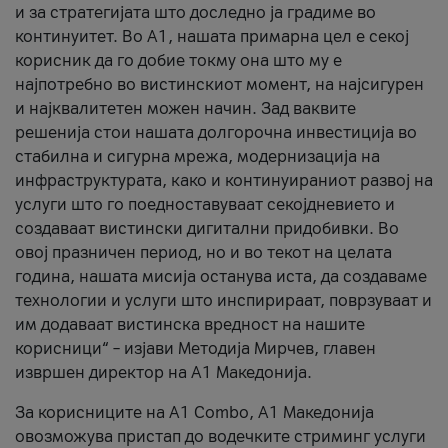
и за стратегијата што доследно ја градиме во
континуитет. Во А1, нашата примарна цел е секој
корисник да го добие токму она што му е
најпотребно во вистинскиот момент, на најсигурен
и најквалитетен можен начин. Зад ваквите
решенија стои нашата долгорочна инвестиција во
стабилна и сигурна мрежа, модернизација на
инфраструктурата, како и континуираниот развој на
услуги што го поедноставуваат секојдневието и
создаваат вистински дигитални придобивки. Во
овој празничен период, но и во текот на целата
година, нашата мисија останува иста, да создаваме
технологии и услуги што инспирираат, поврзуваат и
им додаваат вистинска вредност на нашите
корисници“ – изјави Методија Мирчев, главен
извршен директор на А1 Македонија.
За корисниците на A1 Combo, А1 Македонија
овозможува пристап до водечките стриминг услуги