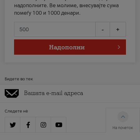
надополните. Ве молиме, внесувајте сума
помеѓу 100 и 1000 денари.
-
+
Надополни
Бидете во тек
Следете нè
На почеток