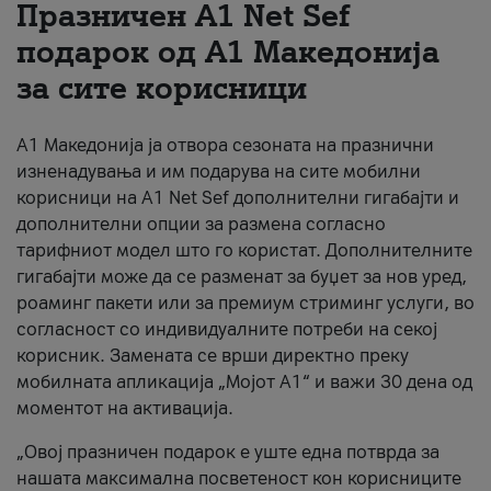
Празничен A1 Net Sеf
За нас
подарок од А1 Македонија
за сите корисници
#ПодобарОнлајн
А1 Македонија ја отвора сезоната на празнични
изненадувања и им подарува на сите мобилни
корисници на A1 Net Sef дополнителни гигабајти и
дополнителни опции за размена согласно
тарифниот модел што го користат. Дополнителните
гигабајти може да се разменат за буџет за нов уред,
роаминг пакети или за премиум стриминг услуги, во
согласност со индивидуалните потреби на секој
корисник. Замената се врши директно преку
мобилната апликација „Мојот А1“ и важи 30 дена од
моментот на активација.
„Овој празничен подарок е уште една потврда за
нашата максимална посветеност кон корисниците