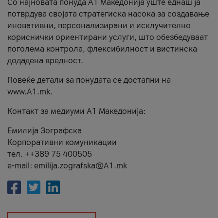
Со најновата понуда А1 Македонија уште еднаш ја
потврдува својата стратегиска насока за создавање
иновативни, персонализирани и исклучително
кориснички ориентирани услуги, што обезбедуваат
поголема контрола, флексибилност и вистинска
додадена вредност.
Повеќе детали за понудата се достапни на
www.А1.mk.
Контакт за медиуми А1 Македонија:
Емилија Зографска
Корпоративни комуникации
тел. ++389 75 400505
e-mail: emilija.zografska@A1.mk