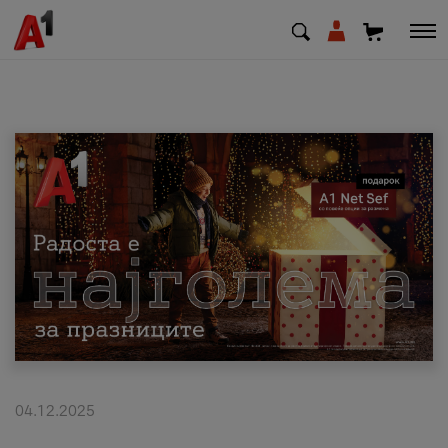
МК
EN
SQ
Приватни
Деловни
Поддршка
Надополни кредит
04.12.2025
Плати сметка