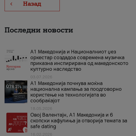
Назад
Последни новости
А1 Македонија и Националниот џез
оркестар создадоа современа музичка
приказна инспирирана од македонското
културно наследство
03.07.2026
A1 Македонија почнува моќна
национална кампања за поодговорно
користење на технологијата во
сообраќајот
18.05.2026
Овој Валентајн, A1 Македонија и 6
скопски кафулиња ја отворија темата за
safe dating
16.02.2026