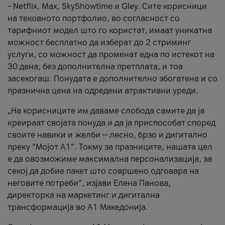
– Netflix, Max, SkyShowtime и Gley. Сите корисници
на тековното портфолио, во согласност со
тарифниот модел што го користат, имаат уникатна
можност бесплатно да изберат до 2 стриминг
услуги, со можност да променат една по истекот на
30 дена, без дополнителна претплата, и тоа
засекогаш. Понудата е дополнително збогатена и со
празнична цена на одредени атрактивни уреди.
„На корисниците им даваме слобода самите да ја
креираат својата понуда и да ја приспособат според
своите навики и желби — лесно, брзо и дигитално
преку “Мојот А1”. Токму за празниците, нашата цел
е да овозможиме максимална персонализација, за
секој да добие пакет што совршено одговара на
неговите потреби“, изјави Елена Панова,
директорка на маркетинг и дигитална
трансформација во А1 Македонија.