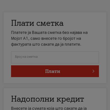
Плати сметка
Платете ја Вашата сметка без најава на
Мојот А1, само внесете го бројот на
фактурата што сакате да ја платите.
Број на сметка
Плати
Надополни кредит
Внесете ја сумата која што сакате да ја