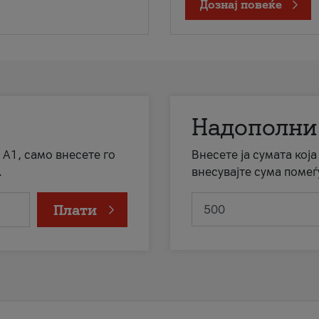
Дознај повеќе
Надополни
 А1, само внесете го
Внесете ја сумата кој
.
внесувајте сума помеѓ
Плати