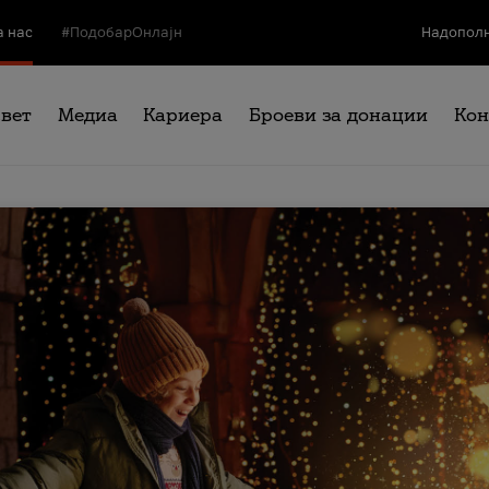
а нас
#ПодобарОнлајн
Надополн
свет
Медиа
Кариера
Броеви за донации
Кон