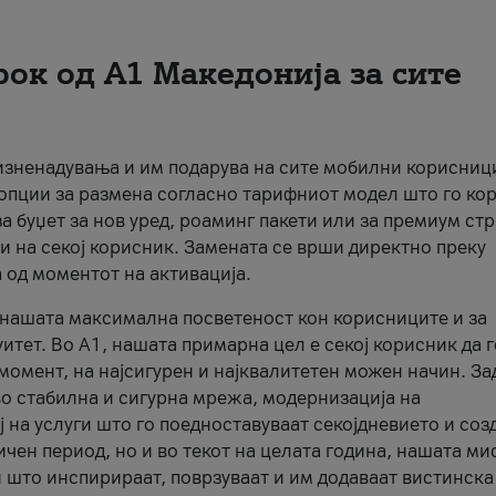
рок од А1 Македонија за сите
 изненадувања и им подарува на сите мобилни корисниц
 опции за размена согласно тарифниот модел што го кор
а буџет за нов уред, роаминг пакети или за премиум ст
и на секој корисник. Замената се врши директно преку
 од моментот на активација.
а нашата максимална посветеност кон корисниците и за
итет. Во А1, нашата примарна цел е секој корисник да 
момент, на најсигурен и најквалитетен можен начин. За
о стабилна и сигурна мрежа, модернизација на
 на услуги што го поедноставуваат секојдневието и соз
чен период, но и во текот на целата година, нашата ми
и што инспирираат, поврзуваат и им додаваат вистинска