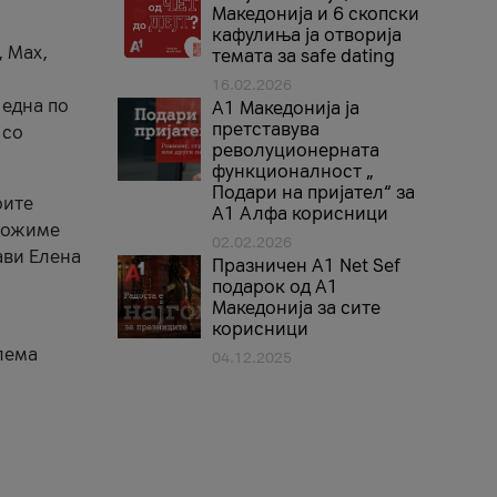
Македонија и 6 скопски
кафулиња ја отворија
, Max,
темата за safe dating
16.02.2026
 една по
А1 Македонија ја
претставува
 со
револуционерната
функционалност „
Подари на пријател“ за
оите
А1 Алфа корисници
зможиме
02.02.2026
ави Елена
Празничен A1 Net Sеf
подарок од А1
Македонија за сите
корисници
лема
04.12.2025