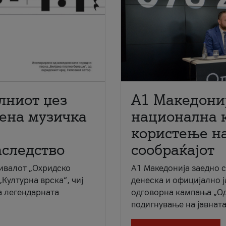
лниот џез
A1 Македони
мена музичка
национална 
користење на
аследство
сообраќајот
ивалот „Охридско
A1 Македонија заедно 
„Културна врска“, чиј
денеска и официјално 
а легендарната
одговорна кампања „Од
подигнување на јавната 