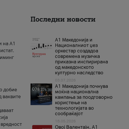
Последни новости
А1 Македонија и
и на A1
Националниот џез
истат.
оркестар создадоа
современа музичка
риминг
приказна инспирирана
од македонското
културно наследство
03.07.2026
A1 Македонија почнува
го добие
моќна национална
д ваквите
кампања за поодговорно
користење на
технологијата во
даваат
сообраќајот
сија
18.05.2026
 вредност
Овој Валентајн, A1