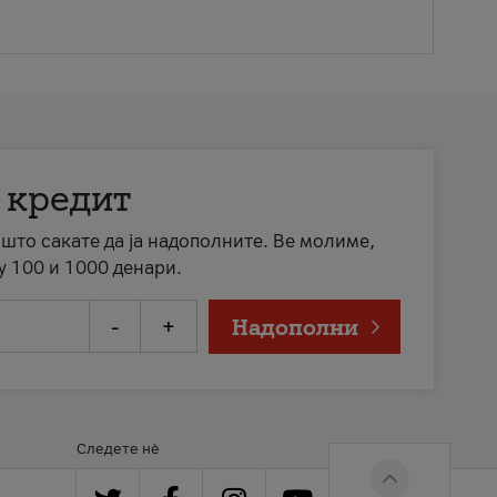
 кредит
а што сакате да ја надополните. Ве молиме,
у 100 и 1000 денари.
-
+
Надополни
Следете нè