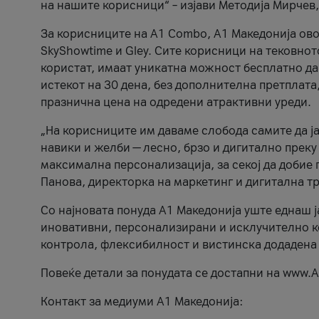
на нашите корисници“ – изјави Методија Мирчев
За корисниците на A1 Combo, А1 Македонија овоз
SkyShowtime и Gley. Сите корисници на тековно
користат, имаат уникатна можност бесплатно да 
истекот на 30 дена, без дополнителна претплата
празнична цена на одредени атрактивни уреди.
„На корисниците им даваме слобода самите да ја
навики и желби — лесно, брзо и дигитално преку
максимална персонализација, за секој да добие 
Панова, директорка на маркетинг и дигитална т
Со најновата понуда А1 Македонија уште еднаш ј
иновативни, персонализирани и исклучително к
контрола, флексибилност и вистинска додадена
Повеќе детали за понудата се достапни на www.А
Контакт за медиуми А1 Македонија: