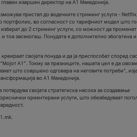
, главен извршен директор на А1 Македонија.
можува пристап до водечките стриминг услуги – Netflix
то портфолио, во согласност со тарифниот модел што го
изберат до 2 стриминг услуги, со можност да променат
, и тоа засекогаш. Понудата е дополнително збогатена и
 креираат својата понуда и да ја приспособат според св
 “Мојот А1”. Токму за празниците, нашата цел е да ово
пакет што совршено одговара на неговите потреби“, изј
рансформација во А1 Македонија.
а потврдува својата стратегиска насока за создавање
ориснички ориентирани услуги, што обезбедуваат пого
 вредност.
1.mk.