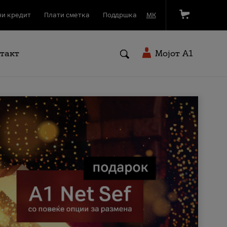
и кредит
Плати сметка
Поддршка
МК
такт
Мојот A1