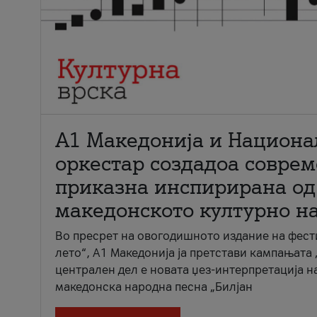
А1 Македонија и Национа
оркестар создадоа совре
приказна инспирирана од
македонското културно н
Во пресрет на овогодишното издание на фест
лето“, А1 Македонија ја претстави кампањата 
централен дел е новата џез-интерпретација н
македонска народна песна „Билјан