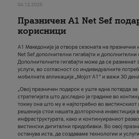
04.12.2025
Празничен A1 Net Sеf пода
корисници
А1 Македонија ја отвора сезоната на празнични
Net Sef дополнителни гигабајти и дополнителни
Дополнителните гигабајти може да се разменат з
услуги, во согласност со индивидуалните потреб
мобилната апликација „Мојот А1“ и важи 30 дена
„Овој празничен подарок е уште една потврда з
стратегијата што доследно ја градиме во контину
токму она што му е најпотребно во вистинскиот 
решенија стои нашата долгорочна инвестиција в
инфраструктурата, како и континуираниот развој
вистински дигитални придобивки. Во овој празни
останува иста, да создаваме технологии и услуг