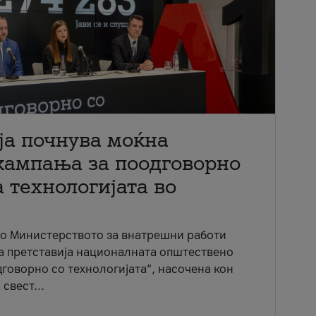
ја почнува моќна
кампања за поодговорно
 технологијата во
со Министерството за внатрешни работи
ја претставија националната општествено
говорно со технологијата“, насочена кон
свест...