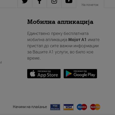
На почеток
Мобилна апликација
Единствено преку бесплатната
мобилна апликација
Мојот A1
имате
пристап до сите важни информации
за Вашите A1 услуги, во било кое
време.
и
Начини на плаќање