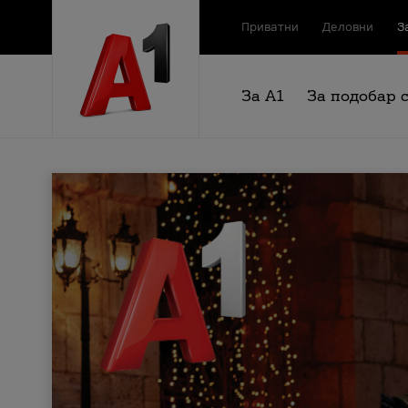
Приватни
Деловни
З
За А1
За подобар 