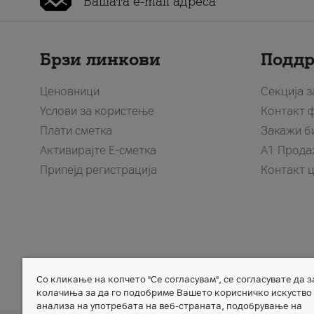
Брзи линкови
Подд
Ценовници
Секција 
Услови за користење
Контакт 
Плати сметка
Закажи б
Активирајте Е-сметка
A1 Прода
Припејд регистрација
Контакт 
Со кликање на копчето "Се согласувам", се согласувате да 
Member of
колачиња за да го подобриме Вашето корисничко искуство
анализа на употребата на веб-страната, подобрување на