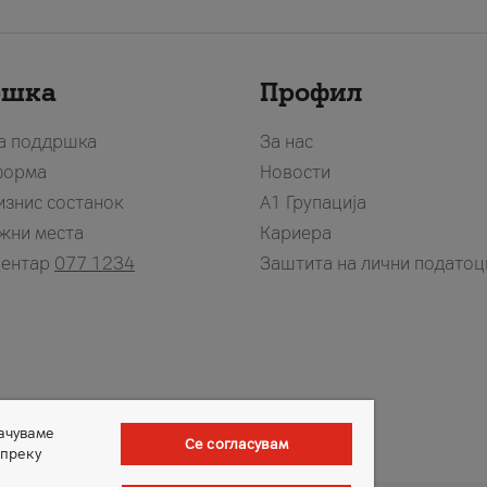
ршка
Профил
за поддршка
За нас
форма
Новости
изнис состанок
А1 Групација
жни места
Кариера
центар
077 1234
Заштита на лични податоц
зачуваме
Се согласувам
 преку