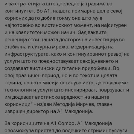
и за стратегијата што доследно ја градиме во
континуитет. Во А1, нашата примарна цел е секој
корисник да го добие токму она што му е
најпотребно во вистинскиот момент, на најсигурен
и најквалитетен можен начин. Зад ваквите
решенија стои нашата долгорочна инвестиција во
стабилна и сигурна мрежа, модернизација на
инфраструктурата, како и континуираниот развој на
услуги што го поедноставуваат секојдневието и
создаваат вистински дигитални придобивки. Во
овој празничен период, но и во текот на целата
година, нашата мисија останува иста, да создаваме
технологии и услуги што инспирираат, поврзуваат и
им додаваат вистинска вредност на нашите
корисници“ – изјави Методија Мирчев, главен
извршен директор на А1 Македонија.
За корисниците на A1 Combo, А1 Македонија
овозможува пристап до водечките стриминг услуги