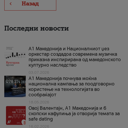
Назад
Последни новости
А1 Македонија и Националниот џез
оркестар создадоа современа музичка
приказна инспирирана од македонското
културно наследство
03.07.2026
A1 Македонија почнува моќна
национална кампања за поодговорно
користење на технологијата во
сообраќајот
18.05.2026
Овој Валентајн, A1 Македонија и 6
скопски кафулиња ја отворија темата за
safe dating
16.02.2026