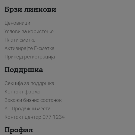
Брзи линкови
Ценовници
Услови за користење
Плати сметка
Активирајте Е-сметка
Припејд регистрација
Поддршка
Секција за поддршка
Контакт форма
Закажи бизнис состанок
A1 Продажни места
Контакт центар
077 1234
Профил