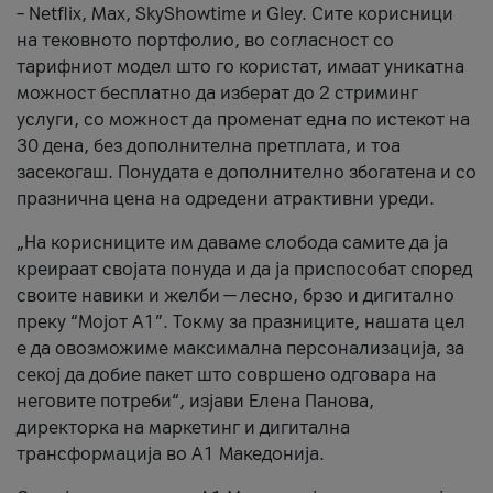
– Netflix, Max, SkyShowtime и Gley. Сите корисници
на тековното портфолио, во согласност со
тарифниот модел што го користат, имаат уникатна
можност бесплатно да изберат до 2 стриминг
услуги, со можност да променат една по истекот на
30 дена, без дополнителна претплата, и тоа
засекогаш. Понудата е дополнително збогатена и со
празнична цена на одредени атрактивни уреди.
„На корисниците им даваме слобода самите да ја
креираат својата понуда и да ја приспособат според
своите навики и желби — лесно, брзо и дигитално
преку “Мојот А1”. Токму за празниците, нашата цел
е да овозможиме максимална персонализација, за
секој да добие пакет што совршено одговара на
неговите потреби“, изјави Елена Панова,
директорка на маркетинг и дигитална
трансформација во А1 Македонија.