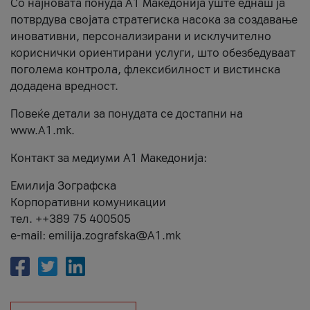
Со најновата понуда А1 Македонија уште еднаш ја
потврдува својата стратегиска насока за создавање
иновативни, персонализирани и исклучително
кориснички ориентирани услуги, што обезбедуваат
поголема контрола, флексибилност и вистинска
додадена вредност.
Повеќе детали за понудата се достапни на
www.А1.mk.
Контакт за медиуми А1 Македонија:
Емилија Зографска
Корпоративни комуникации
тел. ++389 75 400505
e-mail: emilija.zografska@A1.mk