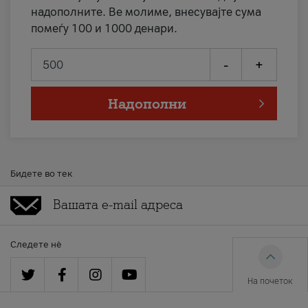
надополните. Ве молиме, внесувајте сума
помеѓу 100 и 1000 денари.
-
+
Надополни
Бидете во тек
Следете нè
На почеток