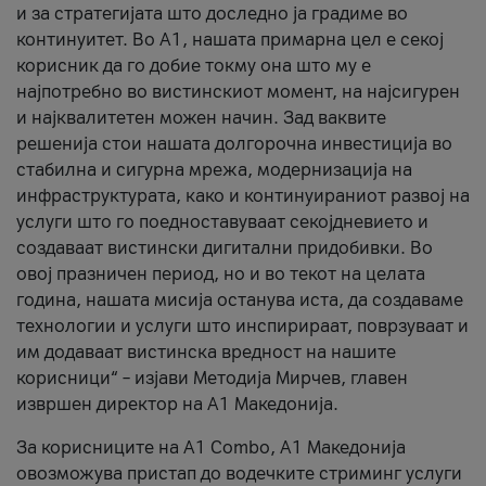
и за стратегијата што доследно ја градиме во
континуитет. Во А1, нашата примарна цел е секој
корисник да го добие токму она што му е
најпотребно во вистинскиот момент, на најсигурен
и најквалитетен можен начин. Зад ваквите
решенија стои нашата долгорочна инвестиција во
стабилна и сигурна мрежа, модернизација на
инфраструктурата, како и континуираниот развој на
услуги што го поедноставуваат секојдневието и
создаваат вистински дигитални придобивки. Во
овој празничен период, но и во текот на целата
година, нашата мисија останува иста, да создаваме
технологии и услуги што инспирираат, поврзуваат и
им додаваат вистинска вредност на нашите
корисници“ – изјави Методија Мирчев, главен
извршен директор на А1 Македонија.
За корисниците на A1 Combo, А1 Македонија
овозможува пристап до водечките стриминг услуги