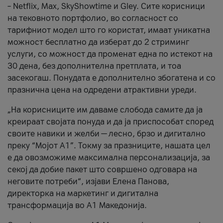
– Netflix, Max, SkyShowtime и Gley. Сите корисници
на тековното портфолио, во согласност со
тарифниот модел што го користат, имаат уникатна
можност бесплатно да изберат до 2 стриминг
услуги, со можност да променат една по истекот на
30 дена, без дополнителна претплата, и тоа
засекогаш. Понудата е дополнително збогатена и со
празнична цена на одредени атрактивни уреди.
„На корисниците им даваме слобода самите да ја
креираат својата понуда и да ја приспособат според
своите навики и желби — лесно, брзо и дигитално
преку “Мојот А1”. Токму за празниците, нашата цел
е да овозможиме максимална персонализација, за
секој да добие пакет што совршено одговара на
неговите потреби“, изјави Елена Панова,
директорка на маркетинг и дигитална
трансформација во А1 Македонија.