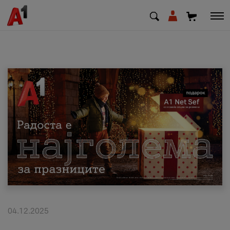
МК
EN
SQ
Приватни
Деловни
Поддршка
Надополни кредит
04.12.2025
Плати сметка