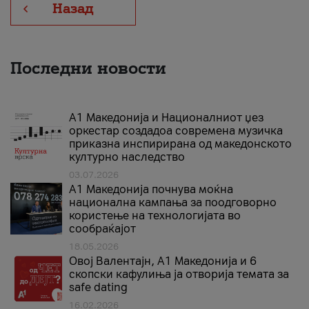
Назад
Последни новости
А1 Македонија и Националниот џез
оркестар создадоа современа музичка
приказна инспирирана од македонското
културно наследство
03.07.2026
A1 Македонија почнува моќна
национална кампања за поодговорно
користење на технологијата во
сообраќајот
18.05.2026
Овој Валентајн, A1 Македонија и 6
скопски кафулиња ја отворија темата за
safe dating
16.02.2026