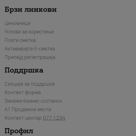
Брзи линкови
Ценовници
Услови за користење
Плати сметка
Активирајте Е-сметка
Припејд регистрација
Поддршка
Секција за поддршка
Контакт форма
Закажи бизнис состанок
A1 Продажни места
Контакт центар
077 1234
Профил