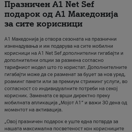
Празничен A1 Net Sеf
За нас
подарок од А1 Македонија
за сите корисници
#ПодобарОнлајн
А1 Македонија ја отвора сезоната на празнични
изненадувања и им подарува на сите мобилни
корисници на A1 Net Sef дополнителни гигабајти и
дополнителни опции за размена согласно
тарифниот модел што го користат. Дополнителните
гигабајти може да се разменат за буџет за нов уред,
роаминг пакети или за премиум стриминг услуги, во
согласност со индивидуалните потреби на секој
корисник. Замената се врши директно преку
мобилната апликација „Мојот А1“ и важи 30 дена од
моментот на активација.
„Овој празничен подарок е уште една потврда за
нашата максимална посветеност кон корисниците