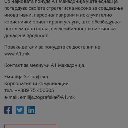
Со најновата понуда А1 Македонија уште еднаш ја
потврдува својата стратегиска насока за создавање
иновативни, персонализирани и исклучително
кориснички ориентирани услуги, што обезбедуваат
поголема контрола, флексибилност и вистинска
додадена вредност.
Повеќе детали за понудата се достапни на
www.А1.mk.
Контакт за медиуми А1 Македонија:
Емилија Зографска
Корпоративни комуникации
тел. ++389 75 400505
e-mail: emilija.zografska@A1.mk