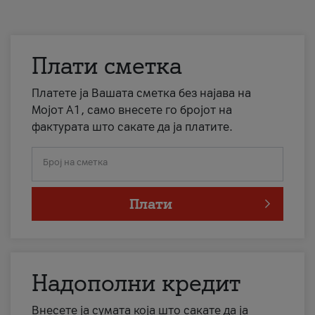
Плати сметка
Платете ја Вашата сметка без најава на
Мојот А1, само внесете го бројот на
фактурата што сакате да ја платите.
Број на сметка
Плати
Надополни кредит
Внесете ја сумата која што сакате да ја