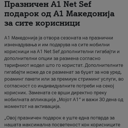
Празничен A1 Net Sеf
За нас
подарок од А1 Македонија
за сите корисници
#ПодобарОнлајн
А1 Македонија ја отвора сезоната на празнични
изненадувања и им подарува на сите мобилни
корисници на A1 Net Sef дополнителни гигабајти и
дополнителни опции за размена согласно
тарифниот модел што го користат. Дополнителните
гигабајти може да се разменат за буџет за нов уред,
роаминг пакети или за премиум стриминг услуги, во
согласност со индивидуалните потреби на секој
корисник. Замената се врши директно преку
мобилната апликација „Мојот А1“ и важи 30 дена од
моментот на активација.
„Овој празничен подарок е уште една потврда за
нашата максимална посветеност кон корисниците