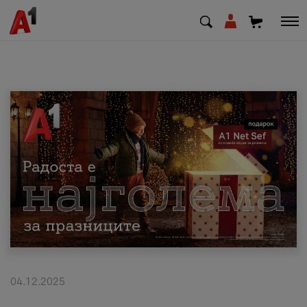
МК
EN
SQ
Приватни
Деловни
Поддршка
Надополни кредит
04.12.2025
Плати сметка