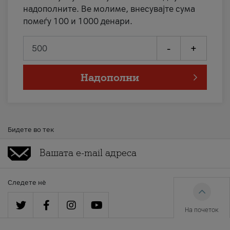
надополните. Ве молиме, внесувајте сума
помеѓу 100 и 1000 денари.
-
+
Надополни
Бидете во тек
Следете нè
На почеток