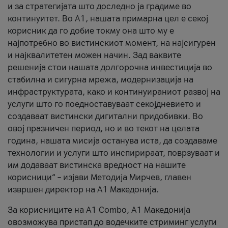
и за стратегијата што доследно ја градиме во
континуитет. Во А1, нашата примарна цел е секој
корисник да го добие токму она што му е
најпотребно во вистинскиот момент, на најсигурен
и најквалитетен можен начин. Зад ваквите
решенија стои нашата долгорочна инвестиција во
стабилна и сигурна мрежа, модернизација на
инфраструктурата, како и континуираниот развој на
услуги што го поедноставуваат секојдневието и
создаваат вистински дигитални придобивки. Во
овој празничен период, но и во текот на целата
година, нашата мисија останува иста, да создаваме
технологии и услуги што инспирираат, поврзуваат и
им додаваат вистинска вредност на нашите
корисници“ – изјави Методија Мирчев, главен
извршен директор на А1 Македонија.
За корисниците на A1 Combo, А1 Македонија
овозможува пристап до водечките стриминг услуги