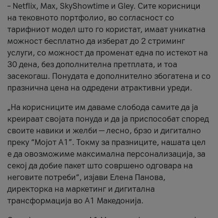
– Netflix, Max, SkyShowtime и Gley. Сите корисници
на тековното портфолио, во согласност со
тарифниот модел што го користат, имаат уникатна
можност бесплатно да изберат до 2 стриминг
услуги, со можност да променат една по истекот на
30 дена, без дополнителна претплата, и тоа
засекогаш. Понудата е дополнително збогатена и со
празнична цена на одредени атрактивни уреди.
„На корисниците им даваме слобода самите да ја
креираат својата понуда и да ја приспособат според
своите навики и желби — лесно, брзо и дигитално
преку “Мојот А1”. Токму за празниците, нашата цел
е да овозможиме максимална персонализација, за
секој да добие пакет што совршено одговара на
неговите потреби“, изјави Елена Панова,
директорка на маркетинг и дигитална
трансформација во А1 Македонија.