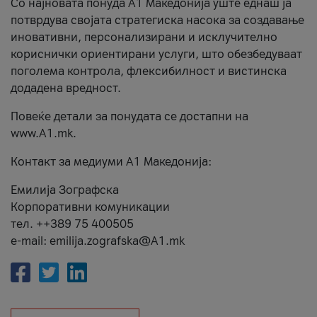
Со најновата понуда А1 Македонија уште еднаш ја
потврдува својата стратегиска насока за создавање
иновативни, персонализирани и исклучително
кориснички ориентирани услуги, што обезбедуваат
поголема контрола, флексибилност и вистинска
додадена вредност.
Повеќе детали за понудата се достапни на
www.А1.mk.
Контакт за медиуми А1 Македонија:
Емилија Зографска
Корпоративни комуникации
тел. ++389 75 400505
e-mail: emilija.zografska@A1.mk