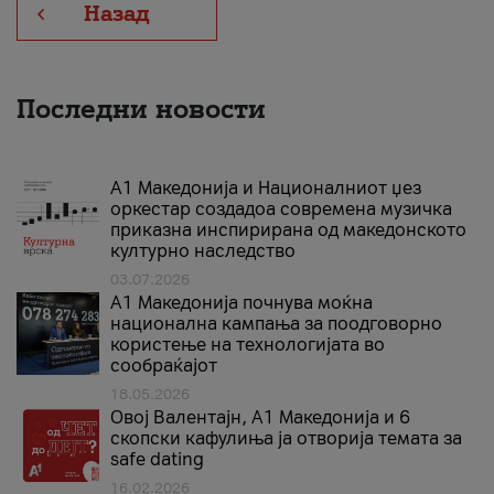
Назад
Последни новости
А1 Македонија и Националниот џез
оркестар создадоа современа музичка
приказна инспирирана од македонското
културно наследство
03.07.2026
A1 Македонија почнува моќна
национална кампања за поодговорно
користење на технологијата во
сообраќајот
18.05.2026
Овој Валентајн, A1 Македонија и 6
скопски кафулиња ја отворија темата за
safe dating
16.02.2026