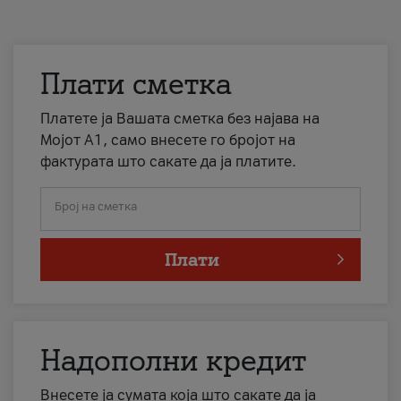
Плати сметка
Платете ја Вашата сметка без најава на
Мојот А1, само внесете го бројот на
фактурата што сакате да ја платите.
Број на сметка
Плати
Надополни кредит
Внесете ја сумата која што сакате да ја