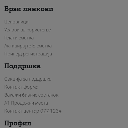
Брзи линкови
Ценовници
Услови за користење
Плати сметка
Активирајте Е-сметка
Припејд регистрација
Поддршка
Секција за поддршка
Контакт форма
Закажи бизнис состанок
A1 Продажни места
Контакт центар
077 1234
Профил