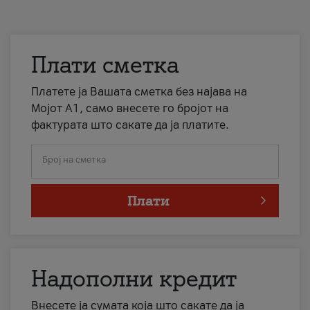
Плати сметка
Платете ја Вашата сметка без најава на
Мојот А1, само внесете го бројот на
фактурата што сакате да ја платите.
Број на сметка
Плати
Надополни кредит
Внесете ја сумата која што сакате да ја