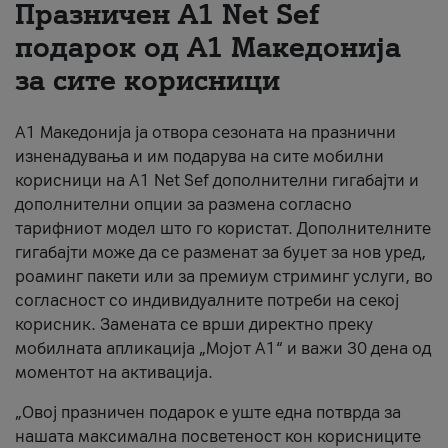
Празничен A1 Net Sеf
За нас
подарок од А1 Македонија
за сите корисници
#ПодобарОнлајн
А1 Македонија ја отвора сезоната на празнични
изненадувања и им подарува на сите мобилни
корисници на A1 Net Sef дополнителни гигабајти и
дополнителни опции за размена согласно
тарифниот модел што го користат. Дополнителните
гигабајти може да се разменат за буџет за нов уред,
роаминг пакети или за премиум стриминг услуги, во
согласност со индивидуалните потреби на секој
корисник. Замената се врши директно преку
мобилната апликација „Мојот А1“ и важи 30 дена од
моментот на активација.
„Овој празничен подарок е уште една потврда за
нашата максимална посветеност кон корисниците