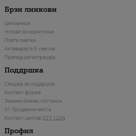
Брзи линкови
Ценовници
Услови за користење
Плати сметка
Активирајте Е-сметка
Припејд регистрација
Поддршка
Секција за поддршка
Контакт форма
Закажи бизнис состанок
A1 Продажни места
Контакт центар
077 1234
Профил