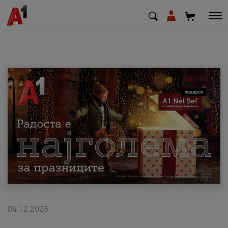
МК
EN
SQ
Приватни
Деловни
Поддршка
Надополни кредит
04.12.2025
Плати сметка