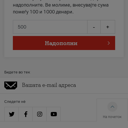
надополните. Ве молиме, внесувајте сума
помеѓу 100 и 1000 денари.
-
+
Надополни
Бидете во тек
Следете нè
На почеток