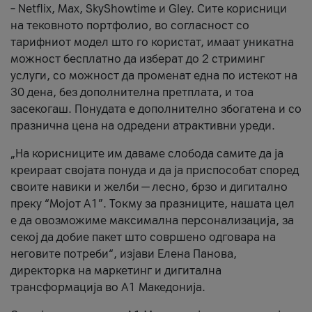
– Netflix, Max, SkyShowtime и Gley. Сите корисници
на тековното портфолио, во согласност со
тарифниот модел што го користат, имаат уникатна
можност бесплатно да изберат до 2 стриминг
услуги, со можност да променат една по истекот на
30 дена, без дополнителна претплата, и тоа
засекогаш. Понудата е дополнително збогатена и со
празнична цена на одредени атрактивни уреди.
„На корисниците им даваме слобода самите да ја
креираат својата понуда и да ја приспособат според
своите навики и желби — лесно, брзо и дигитално
преку “Мојот А1”. Токму за празниците, нашата цел
е да овозможиме максимална персонализација, за
секој да добие пакет што совршено одговара на
неговите потреби“, изјави Елена Панова,
директорка на маркетинг и дигитална
трансформација во А1 Македонија.