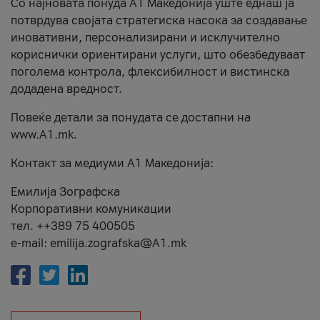
Со најновата понуда А1 Македонија уште еднаш ја
потврдува својата стратегиска насока за создавање
иновативни, персонализирани и исклучително
кориснички ориентирани услуги, што обезбедуваат
поголема контрола, флексибилност и вистинска
додадена вредност.
Повеќе детали за понудата се достапни на
www.А1.mk.
Контакт за медиуми А1 Македонија:
Емилија Зографска
Корпоративни комуникации
тел. ++389 75 400505
e-mail: emilija.zografska@A1.mk