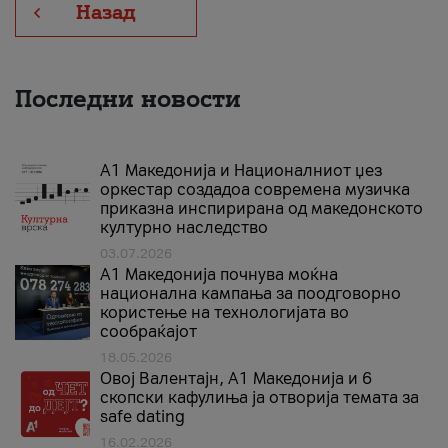
Назад
Последни новости
А1 Македонија и Националниот џез
оркестар создадоа современа музичка
приказна инспирирана од македонското
културно наследство
03.07.2026
A1 Македонија почнува моќна
национална кампања за поодговорно
користење на технологијата во
сообраќајот
18.05.2026
Овој Валентајн, A1 Македонија и 6
скопски кафулиња ја отворија темата за
safe dating
16.02.2026