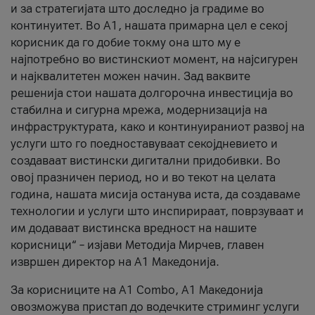
и за стратегијата што доследно ја градиме во
континуитет. Во А1, нашата примарна цел е секој
корисник да го добие токму она што му е
најпотребно во вистинскиот момент, на најсигурен
и најквалитетен можен начин. Зад ваквите
решенија стои нашата долгорочна инвестиција во
стабилна и сигурна мрежа, модернизација на
инфраструктурата, како и континуираниот развој на
услуги што го поедноставуваат секојдневието и
создаваат вистински дигитални придобивки. Во
овој празничен период, но и во текот на целата
година, нашата мисија останува иста, да создаваме
технологии и услуги што инспирираат, поврзуваат и
им додаваат вистинска вредност на нашите
корисници“ – изјави Методија Мирчев, главен
извршен директор на А1 Македонија.
За корисниците на A1 Combo, А1 Македонија
овозможува пристап до водечките стриминг услуги