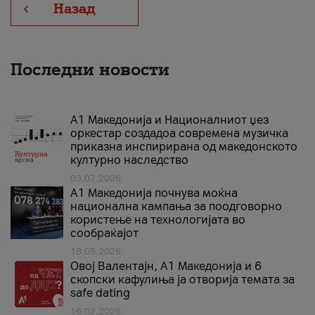
Назад
Последни новости
А1 Македонија и Националниот џез
оркестар создадоа современа музичка
приказна инспирирана од македонското
културно наследство
03.07.2026
A1 Македонија почнува моќна
национална кампања за поодговорно
користење на технологијата во
сообраќајот
18.05.2026
Овој Валентајн, A1 Македонија и 6
скопски кафулиња ја отворија темата за
safe dating
16.02.2026