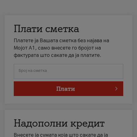
Плати сметка
Платете ја Вашата сметка без најава на
Мојот А1, само внесете го бројот на
фактурата што сакате да ја платите.
Број на сметка
Плати
Надополни кредит
Внесете ја сумата која што сакате да ја