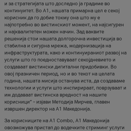
и за стратегијата што доследно ја градиме во
континуитет. Во А1, нашата примарна цел е секој
корисник да го добие токму она што му е
најпотребно во вистинскиот момент, на најсигурен
и најквалитетен можен начин. Зад ваквите
решенија стои нашата долгорочна инвестиција во
стабилна и сигурна мрежа, модернизација на
инфраструктурата, како и континуираниот развој на
услуги што го поедноставуваат секојдневието и
создаваат вистински дигитални придобивки. Во
овој празничен период, но и во текот на целата
година, нашата мисија останува иста, да создаваме
технологии и услуги што инспирираат, поврзуваат и
им додаваат вистинска вредност на нашите
корисници“ – изјави Методија Мирчев, главен
извршен директор на А1 Македонија.
За корисниците на A1 Combo, А1 Македонија
овозможува пристап до водечките стриминг услуги