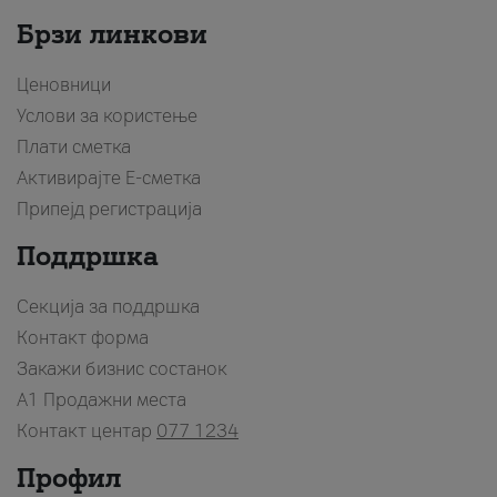
Брзи линкови
Ценовници
Услови за користење
Плати сметка
Активирајте Е-сметка
Припејд регистрација
Поддршка
Секција за поддршка
Контакт форма
Закажи бизнис состанок
A1 Продажни места
Контакт центар
077 1234
Профил