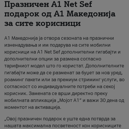
Празничен A1 Net Sеf
За нас
подарок од А1 Македонија
за сите корисници
#ПодобарОнлајн
А1 Македонија ја отвора сезоната на празнични
изненадувања и им подарува на сите мобилни
корисници на A1 Net Sef дополнителни гигабајти и
дополнителни опции за размена согласно
тарифниот модел што го користат. Дополнителните
гигабајти може да се разменат за буџет за нов уред,
роаминг пакети или за премиум стриминг услуги, во
согласност со индивидуалните потреби на секој
корисник. Замената се врши директно преку
мобилната апликација „Мојот А1“ и важи 30 дена од
моментот на активација.
„Овој празничен подарок е уште една потврда за
нашата максимална посветеност кон корисниците