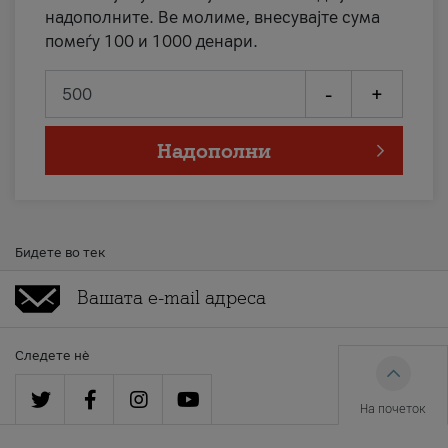
надополните. Ве молиме, внесувајте сума
помеѓу 100 и 1000 денари.
-
+
Надополни
Бидете во тек
Следете нè
На почеток