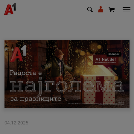
МК
EN
SQ
Приватни
Деловни
Поддршка
Надополни кредит
04.12.2025
Плати сметка