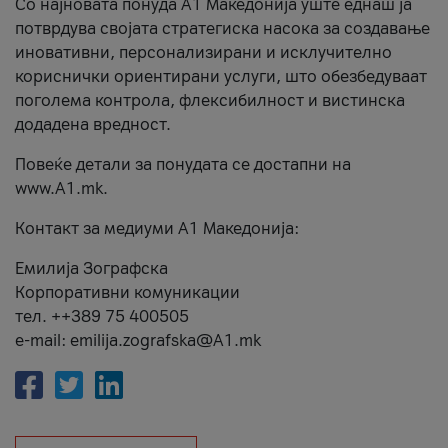
Со најновата понуда А1 Македонија уште еднаш ја
потврдува својата стратегиска насока за создавање
иновативни, персонализирани и исклучително
кориснички ориентирани услуги, што обезбедуваат
поголема контрола, флексибилност и вистинска
додадена вредност.
Повеќе детали за понудата се достапни на
www.А1.mk.
Контакт за медиуми А1 Македонија:
Емилија Зографска
Корпоративни комуникации
тел. ++389 75 400505
e-mail: emilija.zografska@A1.mk