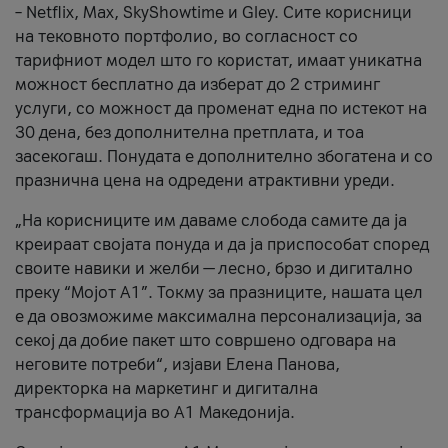
– Netflix, Max, SkyShowtime и Gley. Сите корисници
на тековното портфолио, во согласност со
тарифниот модел што го користат, имаат уникатна
можност бесплатно да изберат до 2 стриминг
услуги, со можност да променат една по истекот на
30 дена, без дополнителна претплата, и тоа
засекогаш. Понудата е дополнително збогатена и со
празнична цена на одредени атрактивни уреди.
„На корисниците им даваме слобода самите да ја
креираат својата понуда и да ја приспособат според
своите навики и желби — лесно, брзо и дигитално
преку “Мојот А1”. Токму за празниците, нашата цел
е да овозможиме максимална персонализација, за
секој да добие пакет што совршено одговара на
неговите потреби“, изјави Елена Панова,
директорка на маркетинг и дигитална
трансформација во А1 Македонија.