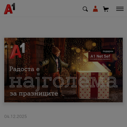
МК
EN
SQ
Приватни
Деловни
Поддршка
Надополни кредит
04.12.2025
Плати сметка