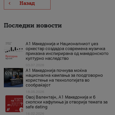
Назад
Последни новости
А1 Македонија и Националниот џез
оркестар создадоа современа музичка
приказна инспирирана од македонското
културно наследство
03.07.2026
A1 Македонија почнува моќна
национална кампања за поодговорно
користење на технологијата во
сообраќајот
18.05.2026
Овој Валентајн, A1 Македонија и 6
скопски кафулиња ја отворија темата за
safe dating
16.02.2026