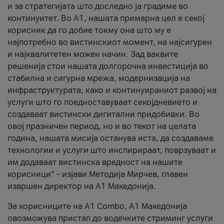
и за стратегијата што доследно ја градиме во
континуитет. Во А1, нашата примарна цел е секој
корисник да го добие токму она што му е
најпотребно во вистинскиот момент, на најсигурен
и најквалитетен можен начин. Зад ваквите
решенија стои нашата долгорочна инвестиција во
стабилна и сигурна мрежа, модернизација на
инфраструктурата, како и континуираниот развој на
услуги што го поедноставуваат секојдневието и
создаваат вистински дигитални придобивки. Во
овој празничен период, но и во текот на целата
година, нашата мисија останува иста, да создаваме
технологии и услуги што инспирираат, поврзуваат и
им додаваат вистинска вредност на нашите
корисници“ – изјави Методија Мирчев, главен
извршен директор на А1 Македонија.
За корисниците на A1 Combo, А1 Македонија
овозможува пристап до водечките стриминг услуги