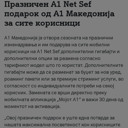
Празничен A1 Net Sеf
За нас
подарок од А1 Македонија
за сите корисници
#ПодобарОнлајн
А1 Македонија ја отвора сезоната на празнични
изненадувања и им подарува на сите мобилни
корисници на A1 Net Sef дополнителни гигабајти и
дополнителни опции за размена согласно
тарифниот модел што го користат. Дополнителните
гигабајти може да се разменат за буџет за нов уред,
роаминг пакети или за премиум стриминг услуги, во
согласност со индивидуалните потреби на секој
корисник. Замената се врши директно преку
мобилната апликација „Мојот А1“ и важи 30 дена од
моментот на активација.
„Овој празничен подарок е уште една потврда за
нашата максимална посветеност кон корисниците