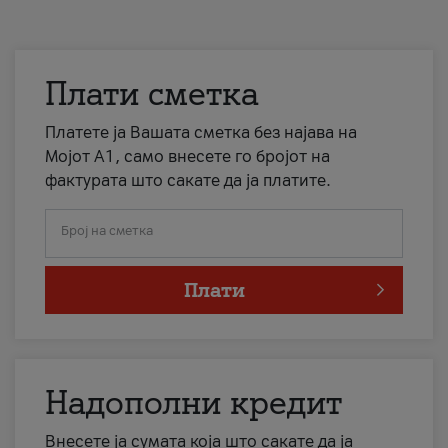
Плати сметка
Платете ја Вашата сметка без најава на
Мојот А1, само внесете го бројот на
фактурата што сакате да ја платите.
Број на сметка
Плати
Надополни кредит
Внесете ја сумата која што сакате да ја