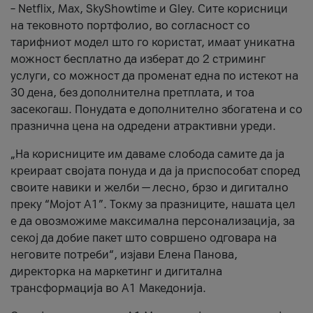
– Netflix, Max, SkyShowtime и Gley. Сите корисници
на тековното портфолио, во согласност со
тарифниот модел што го користат, имаат уникатна
можност бесплатно да изберат до 2 стриминг
услуги, со можност да променат една по истекот на
30 дена, без дополнителна претплата, и тоа
засекогаш. Понудата е дополнително збогатена и со
празнична цена на одредени атрактивни уреди.
„На корисниците им даваме слобода самите да ја
креираат својата понуда и да ја приспособат според
своите навики и желби — лесно, брзо и дигитално
преку “Мојот А1”. Токму за празниците, нашата цел
е да овозможиме максимална персонализација, за
секој да добие пакет што совршено одговара на
неговите потреби“, изјави Елена Панова,
директорка на маркетинг и дигитална
трансформација во А1 Македонија.