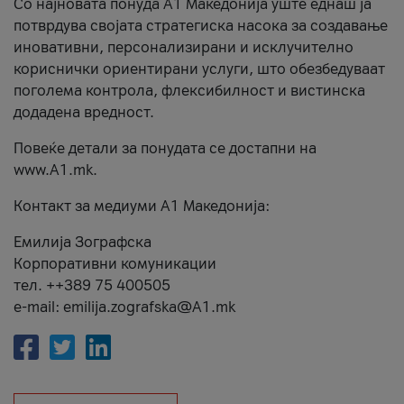
Со најновата понуда А1 Македонија уште еднаш ја
потврдува својата стратегиска насока за создавање
иновативни, персонализирани и исклучително
кориснички ориентирани услуги, што обезбедуваат
поголема контрола, флексибилност и вистинска
додадена вредност.
Повеќе детали за понудата се достапни на
www.А1.mk.
Контакт за медиуми А1 Македонија:
Емилија Зографска
Корпоративни комуникации
тел. ++389 75 400505
e-mail: emilija.zografska@A1.mk