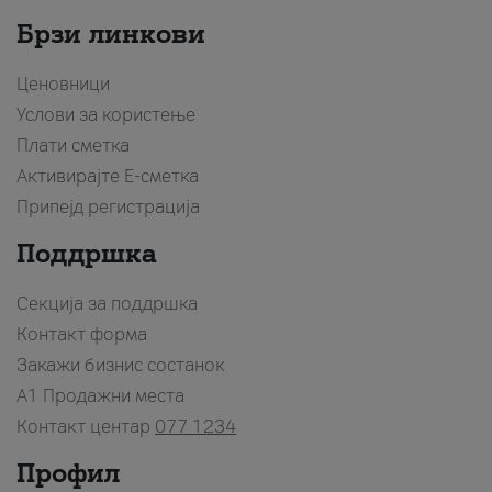
Брзи линкови
Ценовници
Услови за користење
Плати сметка
Активирајте Е-сметка
Припејд регистрација
Поддршка
Секција за поддршка
Контакт форма
Закажи бизнис состанок
A1 Продажни места
Контакт центар
077 1234
Профил