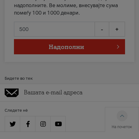
надополните. Ве молиме, внесувајте сума
помеѓу 100 и 1000 денари.
-
+
Надополни
Бидете во тек
Следете нè
На почеток