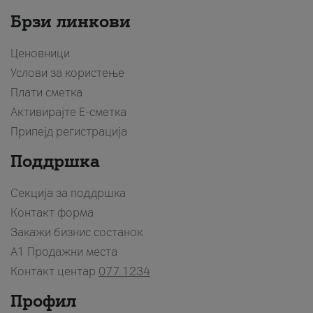
Брзи линкови
Ценовници
Услови за користење
Плати сметка
Активирајте Е-сметка
Припејд регистрација
Поддршка
Секција за поддршка
Контакт форма
Закажи бизнис состанок
A1 Продажни места
Контакт центар
077 1234
Профил