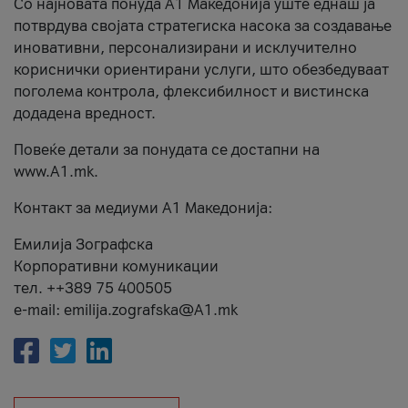
Со најновата понуда А1 Македонија уште еднаш ја
потврдува својата стратегиска насока за создавање
иновативни, персонализирани и исклучително
кориснички ориентирани услуги, што обезбедуваат
поголема контрола, флексибилност и вистинска
додадена вредност.
Повеќе детали за понудата се достапни на
www.А1.mk.
Контакт за медиуми А1 Македонија:
Емилија Зографска
Корпоративни комуникации
тел. ++389 75 400505
e-mail: emilija.zografska@A1.mk