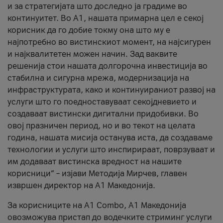
и за стратегијата што доследно ја градиме во
континуитет. Во А1, нашата примарна цел е секој
корисник да го добие токму она што му е
најпотребно во вистинскиот момент, на најсигурен
и најквалитетен можен начин. Зад ваквите
решенија стои нашата долгорочна инвестиција во
стабилна и сигурна мрежа, модернизација на
инфраструктурата, како и континуираниот развој на
услуги што го поедноставуваат секојдневието и
создаваат вистински дигитални придобивки. Во
овој празничен период, но и во текот на целата
година, нашата мисија останува иста, да создаваме
технологии и услуги што инспирираат, поврзуваат и
им додаваат вистинска вредност на нашите
корисници“ – изјави Методија Мирчев, главен
извршен директор на А1 Македонија.
За корисниците на A1 Combo, А1 Македонија
овозможува пристап до водечките стриминг услуги