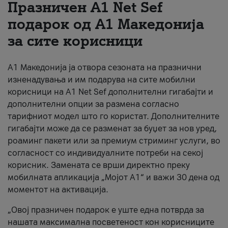
Празничен A1 Net Sеf
За нас
подарок од А1 Македонија
за сите корисници
#ПодобарОнлајн
А1 Македонија ја отвора сезоната на празнични
изненадувања и им подарува на сите мобилни
корисници на A1 Net Sef дополнителни гигабајти и
дополнителни опции за размена согласно
тарифниот модел што го користат. Дополнителните
гигабајти може да се разменат за буџет за нов уред,
роаминг пакети или за премиум стриминг услуги, во
согласност со индивидуалните потреби на секој
корисник. Замената се врши директно преку
мобилната апликација „Мојот А1“ и важи 30 дена од
моментот на активација.
„Овој празничен подарок е уште една потврда за
нашата максимална посветеност кон корисниците