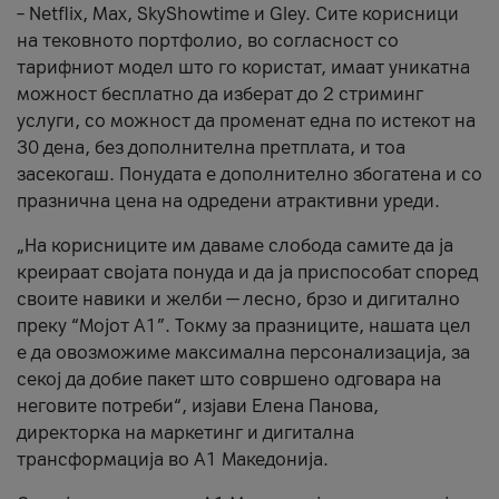
– Netflix, Max, SkyShowtime и Gley. Сите корисници
на тековното портфолио, во согласност со
тарифниот модел што го користат, имаат уникатна
можност бесплатно да изберат до 2 стриминг
услуги, со можност да променат една по истекот на
30 дена, без дополнителна претплата, и тоа
засекогаш. Понудата е дополнително збогатена и со
празнична цена на одредени атрактивни уреди.
„На корисниците им даваме слобода самите да ја
креираат својата понуда и да ја приспособат според
своите навики и желби — лесно, брзо и дигитално
преку “Мојот А1”. Токму за празниците, нашата цел
е да овозможиме максимална персонализација, за
секој да добие пакет што совршено одговара на
неговите потреби“, изјави Елена Панова,
директорка на маркетинг и дигитална
трансформација во А1 Македонија.