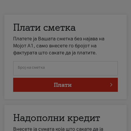
Плати сметка
Платете ја Вашата сметка без најава на
Мојот А1, само внесете го бројот на
фактурата што сакате да ја платите.
Број на сметка
Плати
Надополни кредит
Внесете ја сумата која што сакате да ја