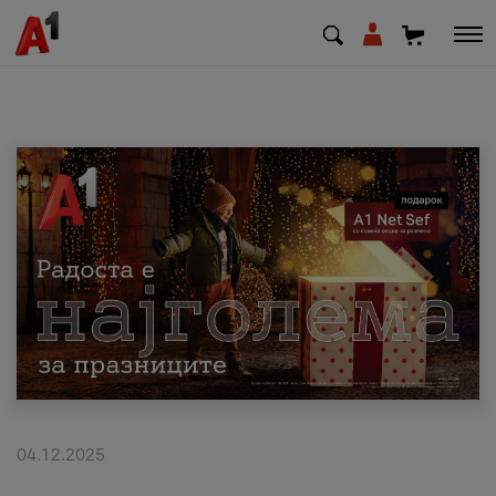
МК
EN
SQ
Приватни
Деловни
Поддршка
Надополни кредит
04.12.2025
Плати сметка