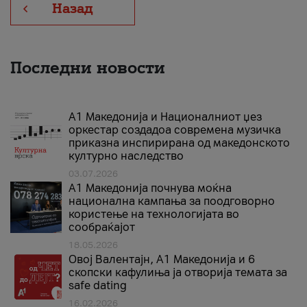
Назад
Последни новости
А1 Македонија и Националниот џез
оркестар создадоа современа музичка
приказна инспирирана од македонското
културно наследство
03.07.2026
A1 Македонија почнува моќна
национална кампања за поодговорно
користење на технологијата во
сообраќајот
18.05.2026
Овој Валентајн, A1 Македонија и 6
скопски кафулиња ја отворија темата за
safe dating
16.02.2026