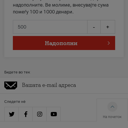
надополните. Ве молиме, внесувајте сума
помеѓу 100 и 1000 денари.
-
+
Надополни
Бидете во тек
Следете нè
На почеток