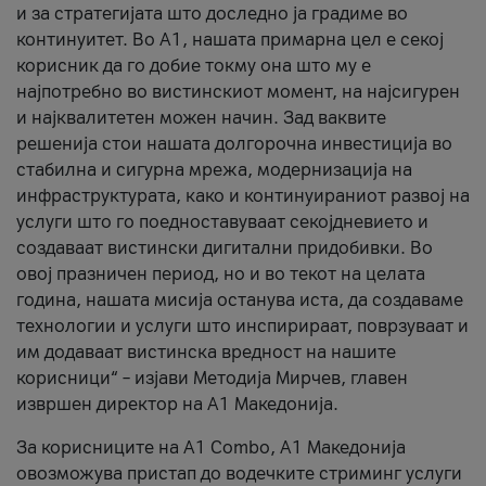
и за стратегијата што доследно ја градиме во
континуитет. Во А1, нашата примарна цел е секој
корисник да го добие токму она што му е
најпотребно во вистинскиот момент, на најсигурен
и најквалитетен можен начин. Зад ваквите
решенија стои нашата долгорочна инвестиција во
стабилна и сигурна мрежа, модернизација на
инфраструктурата, како и континуираниот развој на
услуги што го поедноставуваат секојдневието и
создаваат вистински дигитални придобивки. Во
овој празничен период, но и во текот на целата
година, нашата мисија останува иста, да создаваме
технологии и услуги што инспирираат, поврзуваат и
им додаваат вистинска вредност на нашите
корисници“ – изјави Методија Мирчев, главен
извршен директор на А1 Македонија.
За корисниците на A1 Combo, А1 Македонија
овозможува пристап до водечките стриминг услуги