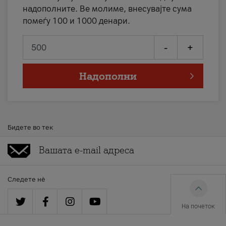
надополните. Ве молиме, внесувајте сума
помеѓу 100 и 1000 денари.
-
+
Надополни
Бидете во тек
Следете нè
На почеток