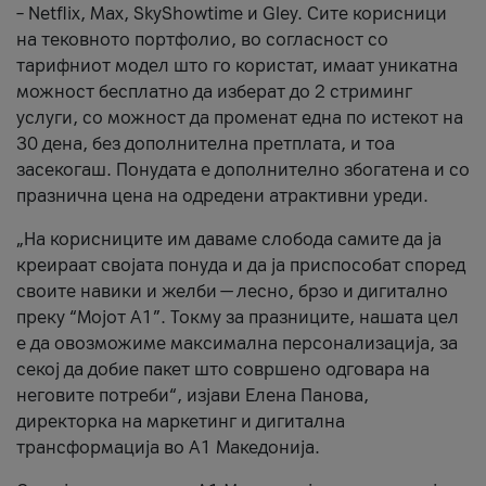
– Netflix, Max, SkyShowtime и Gley. Сите корисници
на тековното портфолио, во согласност со
тарифниот модел што го користат, имаат уникатна
можност бесплатно да изберат до 2 стриминг
услуги, со можност да променат една по истекот на
30 дена, без дополнителна претплата, и тоа
засекогаш. Понудата е дополнително збогатена и со
празнична цена на одредени атрактивни уреди.
„На корисниците им даваме слобода самите да ја
креираат својата понуда и да ја приспособат според
своите навики и желби — лесно, брзо и дигитално
преку “Мојот А1”. Токму за празниците, нашата цел
е да овозможиме максимална персонализација, за
секој да добие пакет што совршено одговара на
неговите потреби“, изјави Елена Панова,
директорка на маркетинг и дигитална
трансформација во А1 Македонија.