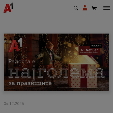
МК
EN
SQ
Приватни
Деловни
Поддршка
Надополни кредит
04.12.2025
Плати сметка