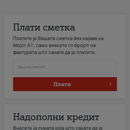
Плати сметка
Платете ја Вашата сметка без најава на
Мојот А1, само внесете го бројот на
фактурата што сакате да ја платите.
Број на сметка
Плати
Надополни кредит
Внесете ја сумата која што сакате да ја