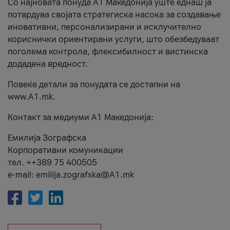
Со најновата понуда А1 Македонија уште еднаш ја
потврдува својата стратегиска насока за создавање
иновативни, персонализирани и исклучително
кориснички ориентирани услуги, што обезбедуваат
поголема контрола, флексибилност и вистинска
додадена вредност.
Повеќе детали за понудата се достапни на
www.А1.mk.
Контакт за медиуми А1 Македонија:
Емилија Зографска
Корпоративни комуникации
тел. ++389 75 400505
e-mail: emilija.zografska@A1.mk