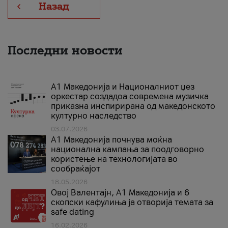
Назад
Последни новости
А1 Македонија и Националниот џез
оркестар создадоа современа музичка
приказна инспирирана од македонското
културно наследство
03.07.2026
A1 Македонија почнува моќна
национална кампања за поодговорно
користење на технологијата во
сообраќајот
18.05.2026
Овој Валентајн, A1 Македонија и 6
скопски кафулиња ја отворија темата за
safe dating
16.02.2026