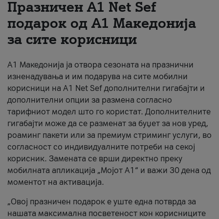
Празничен A1 Net Sеf
За нас
подарок од А1 Македонија
за сите корисници
#ПодобарОнлајн
А1 Македонија ја отвора сезоната на празнични
изненадувања и им подарува на сите мобилни
корисници на A1 Net Sef дополнителни гигабајти и
дополнителни опции за размена согласно
тарифниот модел што го користат. Дополнителните
гигабајти може да се разменат за буџет за нов уред,
роаминг пакети или за премиум стриминг услуги, во
согласност со индивидуалните потреби на секој
корисник. Замената се врши директно преку
мобилната апликација „Мојот А1“ и важи 30 дена од
моментот на активација.
„Овој празничен подарок е уште една потврда за
нашата максимална посветеност кон корисниците