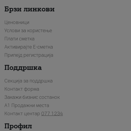
Брзи линкови
Ценовници
Услови за користење
Плати сметка
Активирајте Е-сметка
Припејд регистрација
Поддршка
Секција за поддршка
Контакт форма
Закажи бизнис состанок
A1 Продажни места
Контакт центар
077 1234
Профил