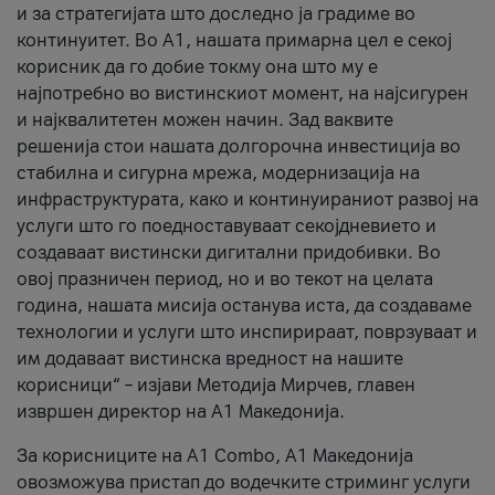
и за стратегијата што доследно ја градиме во
континуитет. Во А1, нашата примарна цел е секој
корисник да го добие токму она што му е
најпотребно во вистинскиот момент, на најсигурен
и најквалитетен можен начин. Зад ваквите
решенија стои нашата долгорочна инвестиција во
стабилна и сигурна мрежа, модернизација на
инфраструктурата, како и континуираниот развој на
услуги што го поедноставуваат секојдневието и
создаваат вистински дигитални придобивки. Во
овој празничен период, но и во текот на целата
година, нашата мисија останува иста, да создаваме
технологии и услуги што инспирираат, поврзуваат и
им додаваат вистинска вредност на нашите
корисници“ – изјави Методија Мирчев, главен
извршен директор на А1 Македонија.
За корисниците на A1 Combo, А1 Македонија
овозможува пристап до водечките стриминг услуги