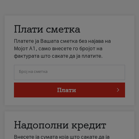
Плати сметка
Платете ја Вашата сметка без најава на
Мојот А1, само внесете го бројот на
фактурата што сакате да ја платите.
Број на сметка
Плати
Надополни кредит
Внесете ја сумата која што сакате да ја