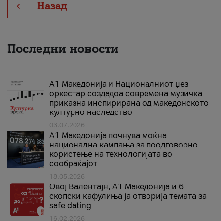
Назад
Последни новости
А1 Македонија и Националниот џез
оркестар создадоа современа музичка
приказна инспирирана од македонското
културно наследство
03.07.2026
A1 Македонија почнува моќна
национална кампања за поодговорно
користење на технологијата во
сообраќајот
18.05.2026
Овој Валентајн, A1 Македонија и 6
скопски кафулиња ја отворија темата за
safe dating
16.02.2026