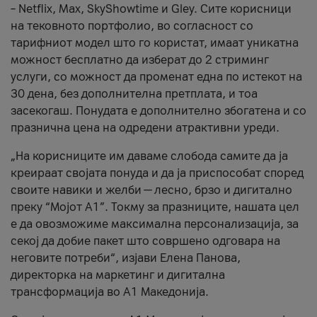
– Netflix, Max, SkyShowtime и Gley. Сите корисници
на тековното портфолио, во согласност со
тарифниот модел што го користат, имаат уникатна
можност бесплатно да изберат до 2 стриминг
услуги, со можност да променат една по истекот на
30 дена, без дополнителна претплата, и тоа
засекогаш. Понудата е дополнително збогатена и со
празнична цена на одредени атрактивни уреди.
„На корисниците им даваме слобода самите да ја
креираат својата понуда и да ја приспособат според
своите навики и желби — лесно, брзо и дигитално
преку “Мојот А1”. Токму за празниците, нашата цел
е да овозможиме максимална персонализација, за
секој да добие пакет што совршено одговара на
неговите потреби“, изјави Елена Панова,
директорка на маркетинг и дигитална
трансформација во А1 Македонија.