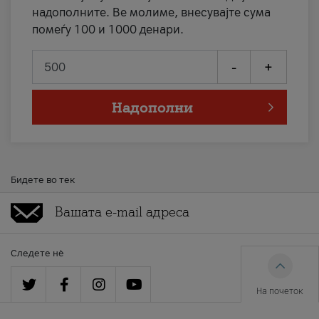
надополните. Ве молиме, внесувајте сума
помеѓу 100 и 1000 денари.
-
+
Надополни
Бидете во тек
Следете нè
На почеток