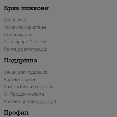
Брзи линкови
Ценовници
Услови за користење
Плати сметка
Активирајте Е-сметка
Припејд регистрација
Поддршка
Секција за поддршка
Контакт форма
Закажи бизнис состанок
A1 Продажни места
Контакт центар
077 1234
Профил