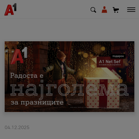
МК
EN
SQ
Приватни
Деловни
Поддршка
Надополни кредит
04.12.2025
Плати сметка