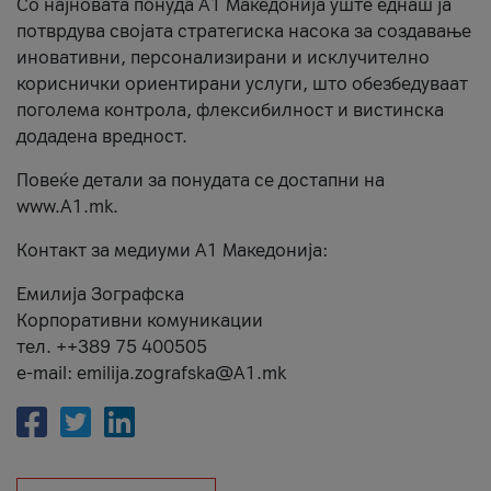
Со најновата понуда А1 Македонија уште еднаш ја
потврдува својата стратегиска насока за создавање
иновативни, персонализирани и исклучително
кориснички ориентирани услуги, што обезбедуваат
поголема контрола, флексибилност и вистинска
додадена вредност.
Повеќе детали за понудата се достапни на
www.А1.mk.
Контакт за медиуми А1 Македонија:
Емилија Зографска
Корпоративни комуникации
тел. ++389 75 400505
e-mail: emilija.zografska@A1.mk