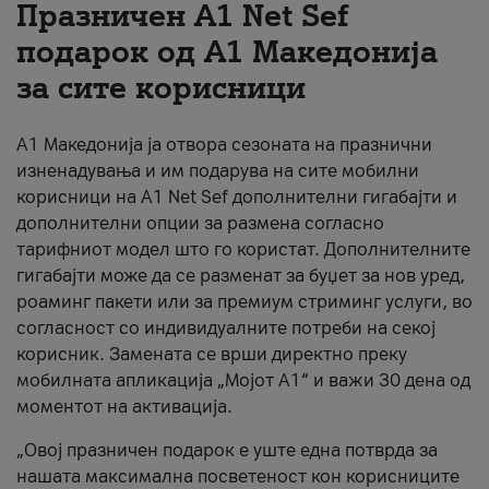
Празничен A1 Net Sеf
За нас
подарок од А1 Македонија
за сите корисници
#ПодобарОнлајн
А1 Македонија ја отвора сезоната на празнични
изненадувања и им подарува на сите мобилни
корисници на A1 Net Sef дополнителни гигабајти и
дополнителни опции за размена согласно
тарифниот модел што го користат. Дополнителните
гигабајти може да се разменат за буџет за нов уред,
роаминг пакети или за премиум стриминг услуги, во
согласност со индивидуалните потреби на секој
корисник. Замената се врши директно преку
мобилната апликација „Мојот А1“ и важи 30 дена од
моментот на активација.
„Овој празничен подарок е уште една потврда за
нашата максимална посветеност кон корисниците