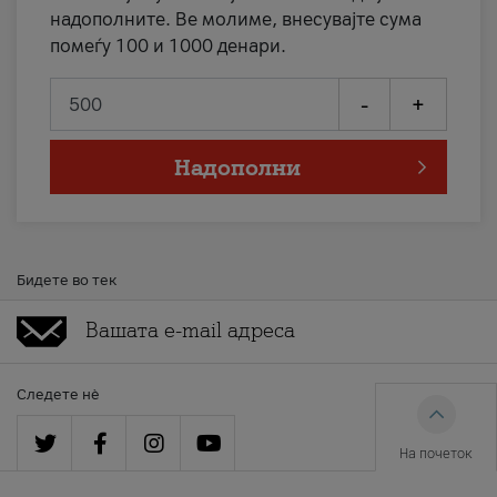
надополните. Ве молиме, внесувајте сума
помеѓу 100 и 1000 денари.
-
+
Надополни
Бидете во тек
Следете нè
На почеток