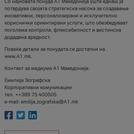
Со најновата понуда А1 Македонија уште еднаш ја
потврдува својата стратегиска насока за создавање
иновативни, персонализирани и исклучително
кориснички ориентирани услуги, што обезбедуваат
поголема контрола, флексибилност и вистинска
додадена вредност.
Повеќе детали за понудата се достапни на
www.А1.mk.
Контакт за медиуми А1 Македонија:
Емилија Зографска
Корпоративни комуникации
тел. ++389 75 400505
e-mail: emilija.zografska@A1.mk