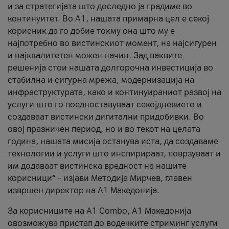
и за стратегијата што доследно ја градиме во
континуитет. Во А1, нашата примарна цел е секој
корисник да го добие токму она што му е
најпотребно во вистинскиот момент, на најсигурен
и најквалитетен можен начин. Зад ваквите
решенија стои нашата долгорочна инвестиција во
стабилна и сигурна мрежа, модернизација на
инфраструктурата, како и континуираниот развој на
услуги што го поедноставуваат секојдневието и
создаваат вистински дигитални придобивки. Во
овој празничен период, но и во текот на целата
година, нашата мисија останува иста, да создаваме
технологии и услуги што инспирираат, поврзуваат и
им додаваат вистинска вредност на нашите
корисници“ – изјави Методија Мирчев, главен
извршен директор на А1 Македонија.
За корисниците на A1 Combo, А1 Македонија
овозможува пристап до водечките стриминг услуги