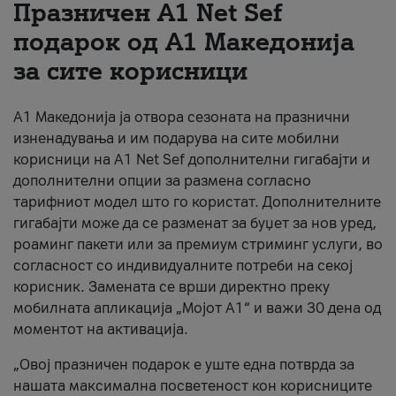
Празничен A1 Net Sеf
За нас
подарок од А1 Македонија
за сите корисници
#ПодобарОнлајн
А1 Македонија ја отвора сезоната на празнични
изненадувања и им подарува на сите мобилни
корисници на A1 Net Sef дополнителни гигабајти и
дополнителни опции за размена согласно
тарифниот модел што го користат. Дополнителните
гигабајти може да се разменат за буџет за нов уред,
роаминг пакети или за премиум стриминг услуги, во
согласност со индивидуалните потреби на секој
корисник. Замената се врши директно преку
мобилната апликација „Мојот А1“ и важи 30 дена од
моментот на активација.
„Овој празничен подарок е уште една потврда за
нашата максимална посветеност кон корисниците