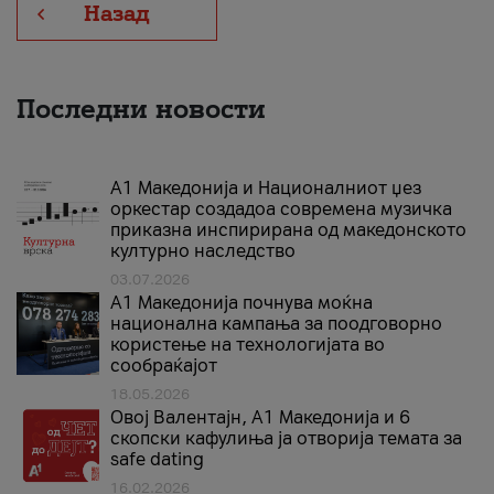
Назад
Последни новости
А1 Македонија и Националниот џез
оркестар создадоа современа музичка
приказна инспирирана од македонското
културно наследство
03.07.2026
A1 Македонија почнува моќна
национална кампања за поодговорно
користење на технологијата во
сообраќајот
18.05.2026
Овој Валентајн, A1 Македонија и 6
скопски кафулиња ја отворија темата за
safe dating
16.02.2026