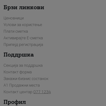
Брзи линкови
Ценовници
Услови за користење
Плати сметка
Активирајте Е-сметка
Припејд регистрација
Поддршка
Секција за поддршка
Контакт форма
Закажи бизнис состанок
A1 Продажни места
Контакт центар
077 1234
Профил