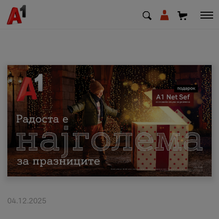
МК
EN
SQ
Приватни
Деловни
Поддршка
Надополни кредит
04.12.2025
Плати сметка