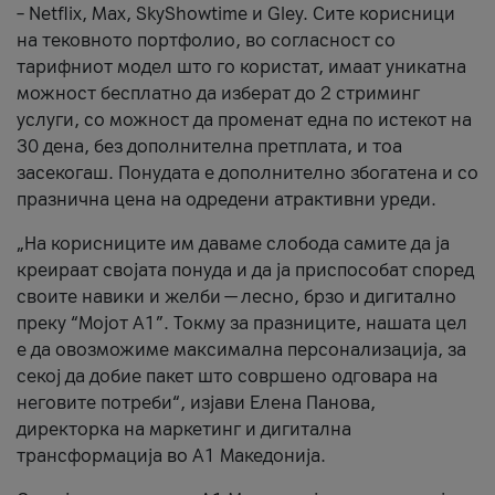
– Netflix, Max, SkyShowtime и Gley. Сите корисници
на тековното портфолио, во согласност со
тарифниот модел што го користат, имаат уникатна
можност бесплатно да изберат до 2 стриминг
услуги, со можност да променат една по истекот на
30 дена, без дополнителна претплата, и тоа
засекогаш. Понудата е дополнително збогатена и со
празнична цена на одредени атрактивни уреди.
„На корисниците им даваме слобода самите да ја
креираат својата понуда и да ја приспособат според
своите навики и желби — лесно, брзо и дигитално
преку “Мојот А1”. Токму за празниците, нашата цел
е да овозможиме максимална персонализација, за
секој да добие пакет што совршено одговара на
неговите потреби“, изјави Елена Панова,
директорка на маркетинг и дигитална
трансформација во А1 Македонија.