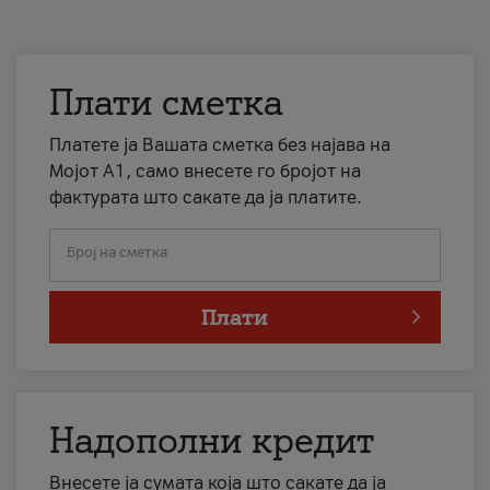
Плати сметка
Платете ја Вашата сметка без најава на
Мојот А1, само внесете го бројот на
фактурата што сакате да ја платите.
Број на сметка
Плати
Надополни кредит
Внесете ја сумата која што сакате да ја