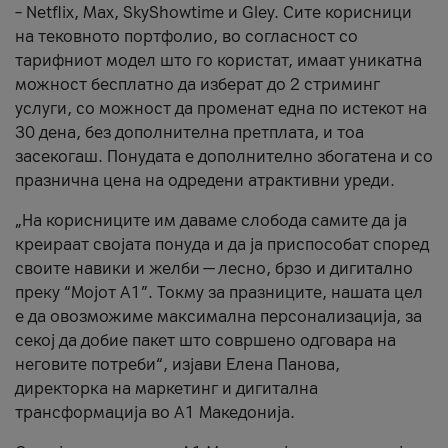
– Netflix, Max, SkyShowtime и Gley. Сите корисници
на тековното портфолио, во согласност со
тарифниот модел што го користат, имаат уникатна
можност бесплатно да изберат до 2 стриминг
услуги, со можност да променат една по истекот на
30 дена, без дополнителна претплата, и тоа
засекогаш. Понудата е дополнително збогатена и со
празнична цена на одредени атрактивни уреди.
„На корисниците им даваме слобода самите да ја
креираат својата понуда и да ја приспособат според
своите навики и желби — лесно, брзо и дигитално
преку “Мојот А1”. Токму за празниците, нашата цел
е да овозможиме максимална персонализација, за
секој да добие пакет што совршено одговара на
неговите потреби“, изјави Елена Панова,
директорка на маркетинг и дигитална
трансформација во А1 Македонија.