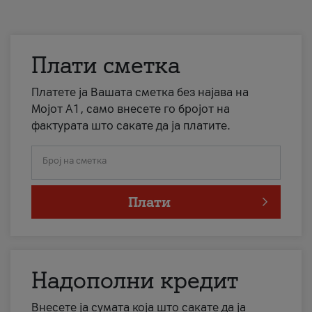
Плати сметка
Платете ја Вашата сметка без најава на
Мојот А1, само внесете го бројот на
фактурата што сакате да ја платите.
Број на сметка
Плати
Надополни кредит
Внесете ја сумата која што сакате да ја