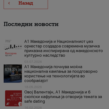
Назад
Последни новости
А1 Македонија и Националниот џез
оркестар создадоа современа музичка
приказна инспирирана од македонското
културно наследство
03.07.2026
A1 Македонија почнува моќна
национална кампања за поодговорно
користење на технологијата во
сообраќајот
18.05.2026
Овој Валентајн, A1 Македонија и 6
скопски кафулиња ја отворија темата за
safe dating
16.02.2026