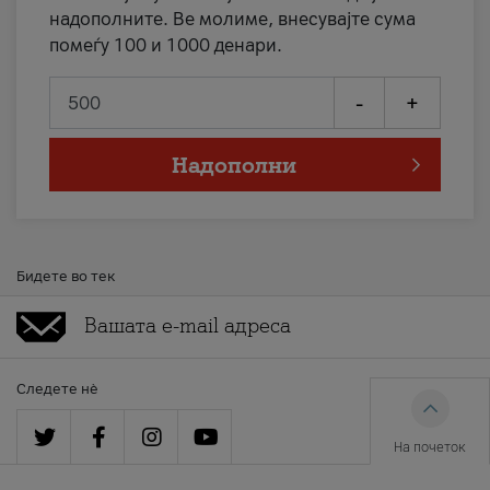
надополните. Ве молиме, внесувајте сума
помеѓу 100 и 1000 денари.
-
+
Надополни
Бидете во тек
Следете нè
На почеток