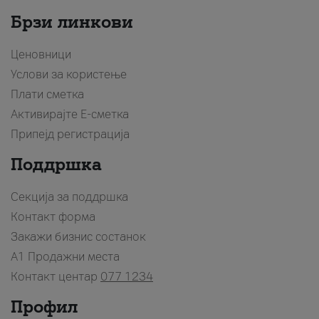
Брзи линкови
Ценовници
Услови за користење
Плати сметка
Активирајте Е-сметка
Припејд регистрација
Поддршка
Секција за поддршка
Контакт форма
Закажи бизнис состанок
A1 Продажни места
Контакт центар
077 1234
Профил