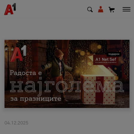
МК
EN
SQ
Приватни
Деловни
Поддршка
Надополни кредит
04.12.2025
Плати сметка