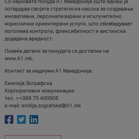
Со најновата понуда А1 Македонија уште еднаш ја
потврдува својата стратегиска насока за создавање
иновативни, персонализирани и исклучително
кориснички ориентирани услуги, што обезбедуваат
поголема контрола, флексибилност и вистинска
додадена вредност.
Повеќе детали за понудата се достапни на
www.А1.mk.
Контакт за медиуми А1 Македонија:
Емилија Зографска
Корпоративни комуникации
тел. ++389 75 400505
e-mail: emilija.zografska@A1.mk