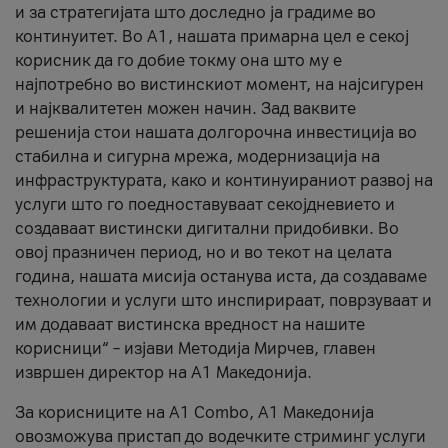
и за стратегијата што доследно ја градиме во
континуитет. Во А1, нашата примарна цел е секој
корисник да го добие токму она што му е
најпотребно во вистинскиот момент, на најсигурен
и најквалитетен можен начин. Зад ваквите
решенија стои нашата долгорочна инвестиција во
стабилна и сигурна мрежа, модернизација на
инфраструктурата, како и континуираниот развој на
услуги што го поедноставуваат секојдневието и
создаваат вистински дигитални придобивки. Во
овој празничен период, но и во текот на целата
година, нашата мисија останува иста, да создаваме
технологии и услуги што инспирираат, поврзуваат и
им додаваат вистинска вредност на нашите
корисници“ – изјави Методија Мирчев, главен
извршен директор на А1 Македонија.
За корисниците на A1 Combo, А1 Македонија
овозможува пристап до водечките стриминг услуги