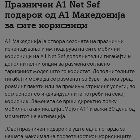
Празничен A1 Net Sеf
За нас
подарок од А1 Македонија
за сите корисници
#ПодобарОнлајн
А1 Македонија ја отвора сезоната на празнични
изненадувања и им подарува на сите мобилни
корисници на A1 Net Sef дополнителни гигабајти и
дополнителни опции за размена согласно
тарифниот модел што го користат. Дополнителните
гигабајти може да се разменат за буџет за нов уред,
роаминг пакети или за премиум стриминг услуги, во
согласност со индивидуалните потреби на секој
корисник. Замената се врши директно преку
мобилната апликација „Мојот А1“ и важи 30 дена од
моментот на активација.
„Овој празничен подарок е уште една потврда за
нашата максимална посветеност кон корисниците