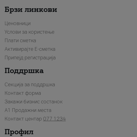
Брзи линкови
Ценовници
Услови за користење
Плати сметка
Активирајте Е-сметка
Припејд регистрација
Поддршка
Секција за поддршка
Контакт форма
Закажи бизнис состанок
A1 Продажни места
Контакт центар
077 1234
Профил