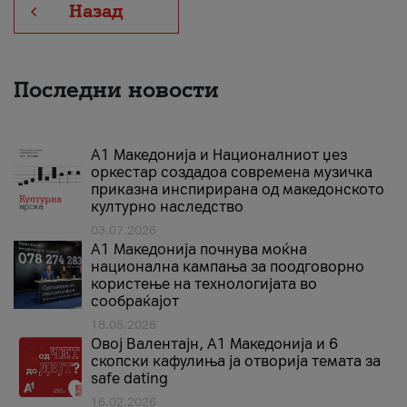
Назад
Последни новости
А1 Македонија и Националниот џез
оркестар создадоа современа музичка
приказна инспирирана од македонското
културно наследство
03.07.2026
A1 Македонија почнува моќна
национална кампања за поодговорно
користење на технологијата во
сообраќајот
18.05.2026
Овој Валентајн, A1 Македонија и 6
скопски кафулиња ја отворија темата за
safe dating
16.02.2026