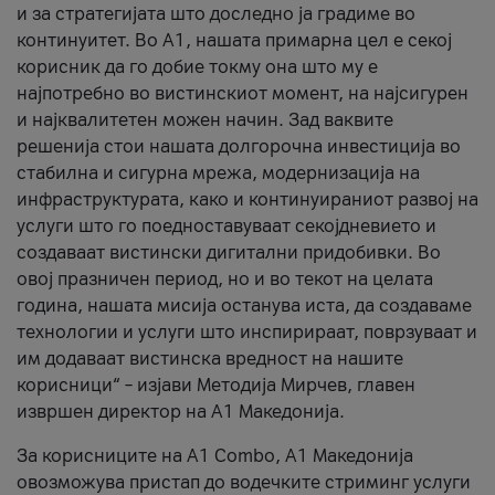
и за стратегијата што доследно ја градиме во
континуитет. Во А1, нашата примарна цел е секој
корисник да го добие токму она што му е
најпотребно во вистинскиот момент, на најсигурен
и најквалитетен можен начин. Зад ваквите
решенија стои нашата долгорочна инвестиција во
стабилна и сигурна мрежа, модернизација на
инфраструктурата, како и континуираниот развој на
услуги што го поедноставуваат секојдневието и
создаваат вистински дигитални придобивки. Во
овој празничен период, но и во текот на целата
година, нашата мисија останува иста, да создаваме
технологии и услуги што инспирираат, поврзуваат и
им додаваат вистинска вредност на нашите
корисници“ – изјави Методија Мирчев, главен
извршен директор на А1 Македонија.
За корисниците на A1 Combo, А1 Македонија
овозможува пристап до водечките стриминг услуги