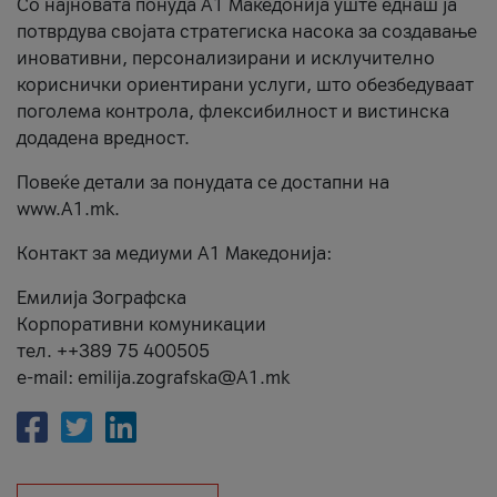
Со најновата понуда А1 Македонија уште еднаш ја
потврдува својата стратегиска насока за создавање
иновативни, персонализирани и исклучително
кориснички ориентирани услуги, што обезбедуваат
поголема контрола, флексибилност и вистинска
додадена вредност.
Повеќе детали за понудата се достапни на
www.А1.mk.
Контакт за медиуми А1 Македонија:
Емилија Зографска
Корпоративни комуникации
тел. ++389 75 400505
e-mail: emilija.zografska@A1.mk