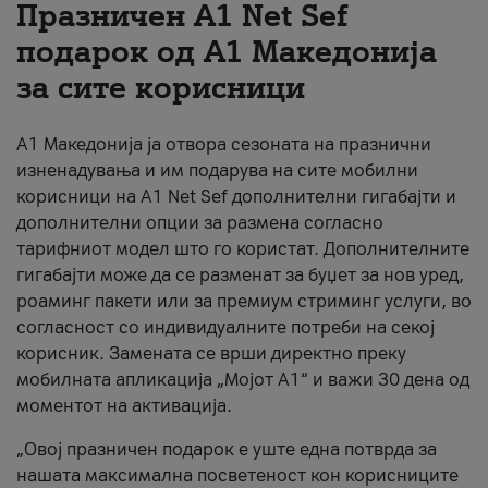
Празничен A1 Net Sеf
За нас
подарок од А1 Македонија
за сите корисници
#ПодобарОнлајн
А1 Македонија ја отвора сезоната на празнични
изненадувања и им подарува на сите мобилни
корисници на A1 Net Sef дополнителни гигабајти и
дополнителни опции за размена согласно
тарифниот модел што го користат. Дополнителните
гигабајти може да се разменат за буџет за нов уред,
роаминг пакети или за премиум стриминг услуги, во
согласност со индивидуалните потреби на секој
корисник. Замената се врши директно преку
мобилната апликација „Мојот А1“ и важи 30 дена од
моментот на активација.
„Овој празничен подарок е уште една потврда за
нашата максимална посветеност кон корисниците