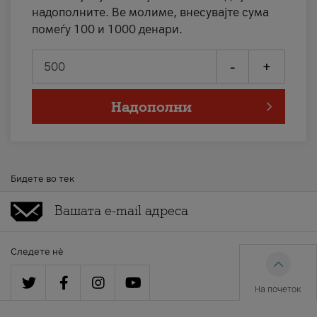
надополните. Ве молиме, внесувајте сума
помеѓу 100 и 1000 денари.
-
+
Надополни
Бидете во тек
Следете нè
На почеток