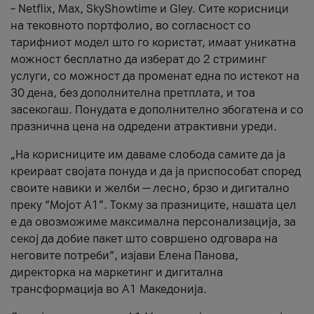
– Netflix, Max, SkyShowtime и Gley. Сите корисници
на тековното портфолио, во согласност со
тарифниот модел што го користат, имаат уникатна
можност бесплатно да изберат до 2 стриминг
услуги, со можност да променат една по истекот на
30 дена, без дополнителна претплата, и тоа
засекогаш. Понудата е дополнително збогатена и со
празнична цена на одредени атрактивни уреди.
„На корисниците им даваме слобода самите да ја
креираат својата понуда и да ја приспособат според
своите навики и желби — лесно, брзо и дигитално
преку “Мојот А1”. Токму за празниците, нашата цел
е да овозможиме максимална персонализација, за
секој да добие пакет што совршено одговара на
неговите потреби“, изјави Елена Панова,
директорка на маркетинг и дигитална
трансформација во А1 Македонија.