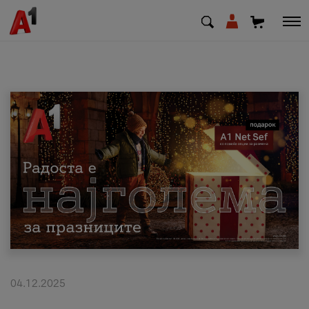
МК
EN
SQ
Приватни
Деловни
Поддршка
Надополни кредит
04.12.2025
Плати сметка