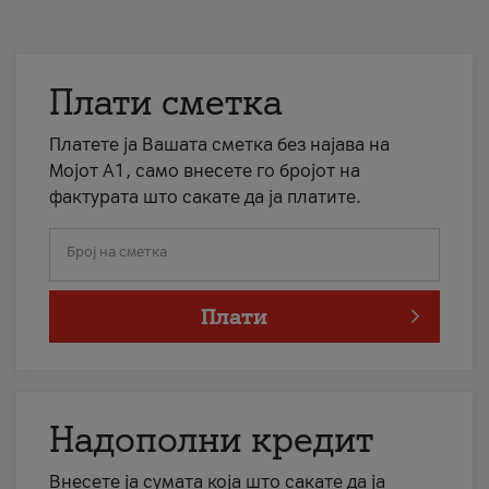
Плати сметка
Платете ја Вашата сметка без најава на
Мојот А1, само внесете го бројот на
фактурата што сакате да ја платите.
Број на сметка
Плати
Надополни кредит
Внесете ја сумата која што сакате да ја