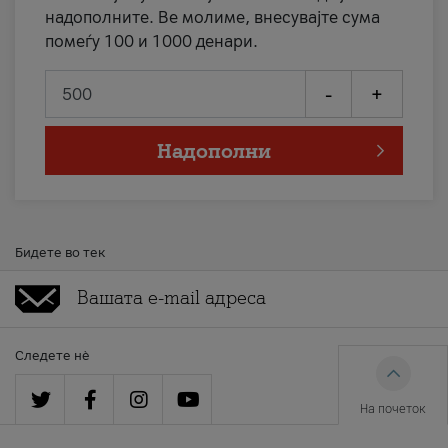
надополните. Ве молиме, внесувајте сума
помеѓу 100 и 1000 денари.
-
+
Надополни
Бидете во тек
Следете нè
На почеток