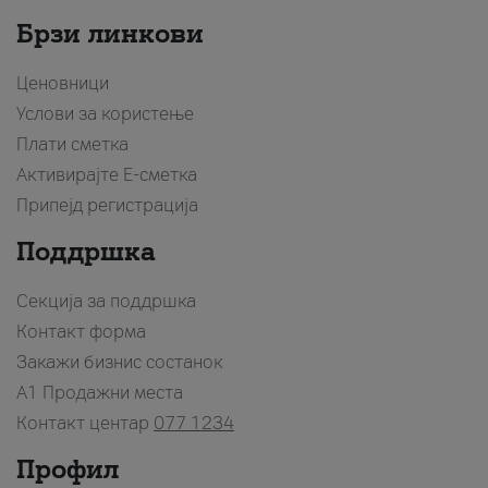
Брзи линкови
Ценовници
Услови за користење
Плати сметка
Активирајте Е-сметка
Припејд регистрација
Поддршка
Секција за поддршка
Контакт форма
Закажи бизнис состанок
A1 Продажни места
Контакт центар
077 1234
Профил