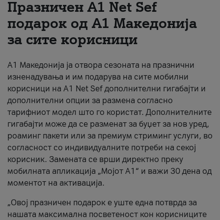
Празничен A1 Net Sеf
За нас
подарок од А1 Македонија
за сите корисници
#ПодобарОнлајн
А1 Македонија ја отвора сезоната на празнични
изненадувања и им подарува на сите мобилни
корисници на A1 Net Sef дополнителни гигабајти и
дополнителни опции за размена согласно
тарифниот модел што го користат. Дополнителните
гигабајти може да се разменат за буџет за нов уред,
роаминг пакети или за премиум стриминг услуги, во
согласност со индивидуалните потреби на секој
корисник. Замената се врши директно преку
мобилната апликација „Мојот А1“ и важи 30 дена од
моментот на активација.
„Овој празничен подарок е уште една потврда за
нашата максимална посветеност кон корисниците