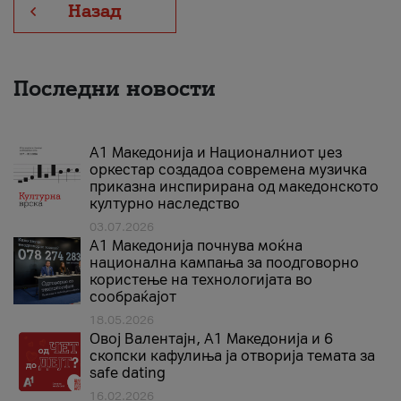
Назад
Последни новости
А1 Македонија и Националниот џез
оркестар создадоа современа музичка
приказна инспирирана од македонското
културно наследство
03.07.2026
A1 Македонија почнува моќна
национална кампања за поодговорно
користење на технологијата во
сообраќајот
18.05.2026
Овој Валентајн, A1 Македонија и 6
скопски кафулиња ја отворија темата за
safe dating
16.02.2026