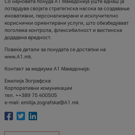
Со најновата понуда А1 Македонија уште еднаш ја
потврдува својата стратегиска насока за создавање
иновативни, персонализирани и исклучително
кориснички ориентирани услуги, што обезбедуваат
поголема контрола, флексибилност и вистинска
додадена вредност.
Повеќе детали за понудата се достапни на
www.А1.mk.
Контакт за медиуми А1 Македонија:
Емилија Зографска
Корпоративни комуникации
тел. ++389 75 400505
e-mail: emilija.zografska@A1.mk