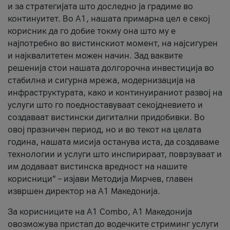
и за стратегијата што доследно ја градиме во
континуитет. Во А1, нашата примарна цел е секој
корисник да го добие токму она што му е
најпотребно во вистинскиот момент, на најсигурен
и најквалитетен можен начин. Зад ваквите
решенија стои нашата долгорочна инвестиција во
стабилна и сигурна мрежа, модернизација на
инфраструктурата, како и континуираниот развој на
услуги што го поедноставуваат секојдневието и
создаваат вистински дигитални придобивки. Во
овој празничен период, но и во текот на целата
година, нашата мисија останува иста, да создаваме
технологии и услуги што инспирираат, поврзуваат и
им додаваат вистинска вредност на нашите
корисници“ – изјави Методија Мирчев, главен
извршен директор на А1 Македонија.
За корисниците на A1 Combo, А1 Македонија
овозможува пристап до водечките стриминг услуги