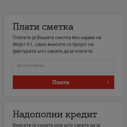
Плати сметка
Платете ја Вашата сметка без најава на
Мојот А1, само внесете го бројот на
фактурата што сакате да ја платите.
Број на сметка
Плати
Надополни кредит
Внесете ја сумата која што сакате да ја