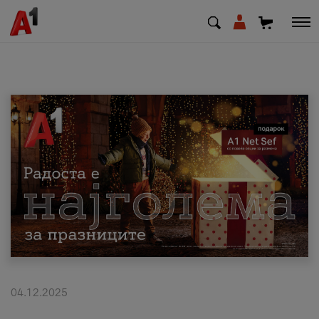
МК
EN
SQ
Приватни
Деловни
Поддршка
Надополни кредит
04.12.2025
Плати сметка