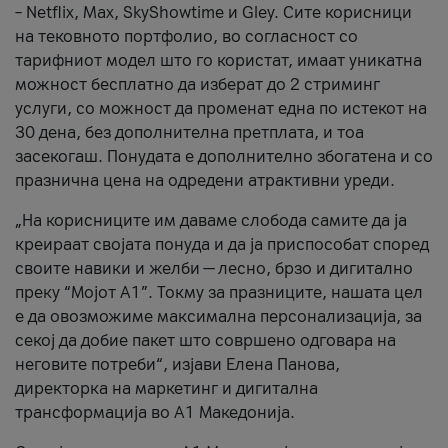
– Netflix, Max, SkyShowtime и Gley. Сите корисници
на тековното портфолио, во согласност со
тарифниот модел што го користат, имаат уникатна
можност бесплатно да изберат до 2 стриминг
услуги, со можност да променат една по истекот на
30 дена, без дополнителна претплата, и тоа
засекогаш. Понудата е дополнително збогатена и со
празнична цена на одредени атрактивни уреди.
„На корисниците им даваме слобода самите да ја
креираат својата понуда и да ја приспособат според
своите навики и желби — лесно, брзо и дигитално
преку “Мојот А1”. Токму за празниците, нашата цел
е да овозможиме максимална персонализација, за
секој да добие пакет што совршено одговара на
неговите потреби“, изјави Елена Панова,
директорка на маркетинг и дигитална
трансформација во А1 Македонија.