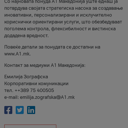
Со најновата понуда А1 Македонија уште еднаш ја
потврдува својата стратегиска насока за создавање
иновативни, персонализирани и исклучително
кориснички ориентирани услуги, што обезбедуваат
поголема контрола, флексибилност и вистинска
додадена вредност.
Повеќе детали за понудата се достапни на
www.А1.mk.
Контакт за медиуми А1 Македонија:
Емилија Зографска
Корпоративни комуникации
тел. ++389 75 400505
e-mail: emilija.zografska@A1.mk