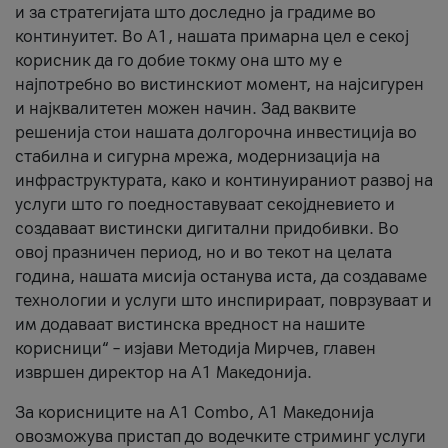
и за стратегијата што доследно ја градиме во
континуитет. Во А1, нашата примарна цел е секој
корисник да го добие токму она што му е
најпотребно во вистинскиот момент, на најсигурен
и најквалитетен можен начин. Зад ваквите
решенија стои нашата долгорочна инвестиција во
стабилна и сигурна мрежа, модернизација на
инфраструктурата, како и континуираниот развој на
услуги што го поедноставуваат секојдневието и
создаваат вистински дигитални придобивки. Во
овој празничен период, но и во текот на целата
година, нашата мисија останува иста, да создаваме
технологии и услуги што инспирираат, поврзуваат и
им додаваат вистинска вредност на нашите
корисници“ – изјави Методија Мирчев, главен
извршен директор на А1 Македонија.
За корисниците на A1 Combo, А1 Македонија
овозможува пристап до водечките стриминг услуги