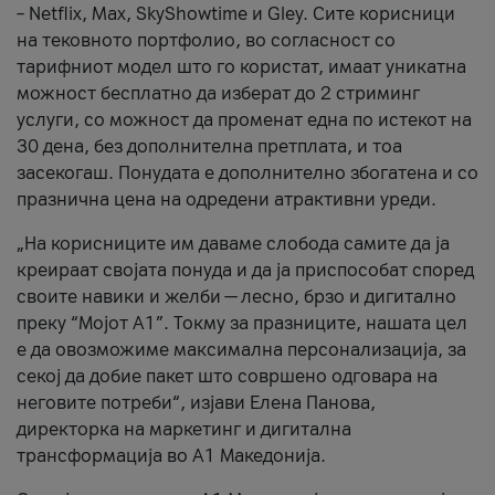
– Netflix, Max, SkyShowtime и Gley. Сите корисници
на тековното портфолио, во согласност со
тарифниот модел што го користат, имаат уникатна
можност бесплатно да изберат до 2 стриминг
услуги, со можност да променат една по истекот на
30 дена, без дополнителна претплата, и тоа
засекогаш. Понудата е дополнително збогатена и со
празнична цена на одредени атрактивни уреди.
„На корисниците им даваме слобода самите да ја
креираат својата понуда и да ја приспособат според
своите навики и желби — лесно, брзо и дигитално
преку “Мојот А1”. Токму за празниците, нашата цел
е да овозможиме максимална персонализација, за
секој да добие пакет што совршено одговара на
неговите потреби“, изјави Елена Панова,
директорка на маркетинг и дигитална
трансформација во А1 Македонија.