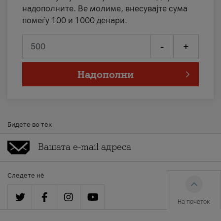
надополните. Ве молиме, внесувајте сума
помеѓу 100 и 1000 денари.
-
+
Надополни
Бидете во тек
Следете нè
На почеток