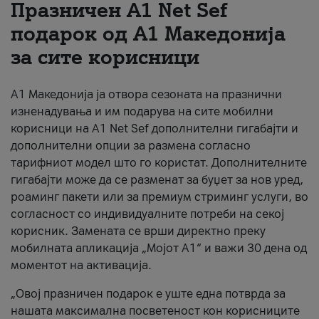
Празничен A1 Net Sеf
За нас
подарок од А1 Македонија
за сите корисници
#ПодобарОнлајн
А1 Македонија ја отвора сезоната на празнични
изненадувања и им подарува на сите мобилни
корисници на A1 Net Sef дополнителни гигабајти и
дополнителни опции за размена согласно
тарифниот модел што го користат. Дополнителните
гигабајти може да се разменат за буџет за нов уред,
роаминг пакети или за премиум стриминг услуги, во
согласност со индивидуалните потреби на секој
корисник. Замената се врши директно преку
мобилната апликација „Мојот А1“ и важи 30 дена од
моментот на активација.
„Овој празничен подарок е уште една потврда за
нашата максимална посветеност кон корисниците