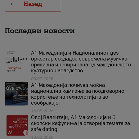
Назад
Последни новости
А1 Македонија и Националниот џез
оркестар создадоа современа музичка
приказна инспирирана од македонското
културно наследство
03.07.2026
A1 Македонија почнува моќна
национална кампања за поодговорно
користење на технологијата во
сообраќајот
18.05.2026
Овој Валентајн, A1 Македонија и 6
скопски кафулиња ја отворија темата за
safe dating
16.02.2026