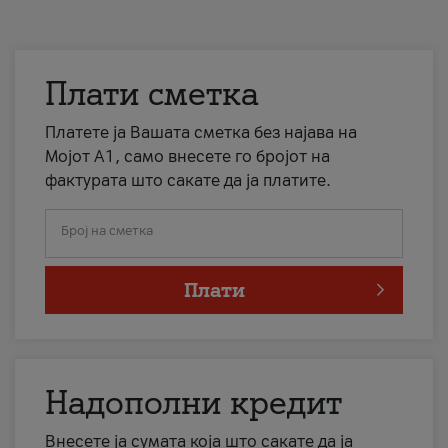
Плати сметка
Платете ја Вашата сметка без најава на
Мојот А1, само внесете го бројот на
фактурата што сакате да ја платите.
Број на сметка
Плати
Надополни кредит
Внесете ја сумата која што сакате да ја