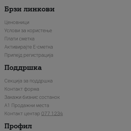
Брзи линкови
Ценовници
Услови за користење
Плати сметка
Активирајте Е-сметка
Припејд регистрација
Поддршка
Секција за поддршка
Контакт форма
Закажи бизнис состанок
A1 Продажни места
Контакт центар
077 1234
Профил