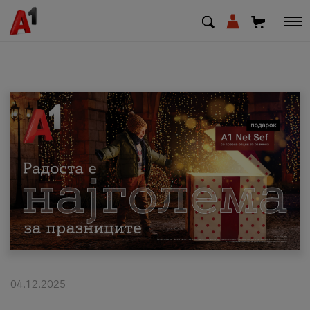
МК
EN
SQ
Приватни
Деловни
Поддршка
Надополни кредит
04.12.2025
Плати сметка