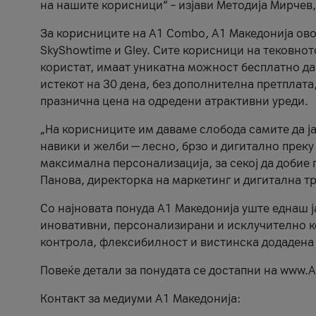
на нашите корисници“ – изјави Методија Мирчев
За корисниците на A1 Combo, А1 Македонија овоз
SkyShowtime и Gley. Сите корисници на тековно
користат, имаат уникатна можност бесплатно да 
истекот на 30 дена, без дополнителна претплата
празнична цена на одредени атрактивни уреди.
„На корисниците им даваме слобода самите да ја
навики и желби — лесно, брзо и дигитално преку
максимална персонализација, за секој да добие 
Панова, директорка на маркетинг и дигитална т
Со најновата понуда А1 Македонија уште еднаш ј
иновативни, персонализирани и исклучително к
контрола, флексибилност и вистинска додадена
Повеќе детали за понудата се достапни на www.А
Контакт за медиуми А1 Македонија: