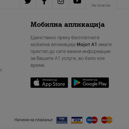
На почеток
Мобилна апликација
Единствено преку бесплатната
мобилна апликација
Мојот A1
имате
пристап до сите важни информации
за Вашите A1 услуги, во било кое
време.
и
Начини на плаќање