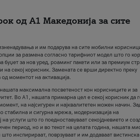
рок од А1 Македонија за сите
 изненадувања и им подарува на сите мобилни корисниц
 опции за размена согласно тарифниот модел што го кор
а буџет за нов уред, роаминг пакети или за премиум ст
и на секој корисник. Замената се врши директно преку
 од моментот на активација.
а нашата максимална посветеност кон корисниците и за
итет. Во А1, нашата примарна цел е секој корисник да 
момент, на најсигурен и најквалитетен можен начин. За
о стабилна и сигурна мрежа, модернизација на
 на услуги што го поедноставуваат секојдневието и соз
чен период, но и во текот на целата година, нашата ми
и што инспирираат, поврзуваат и им додаваат вистинска