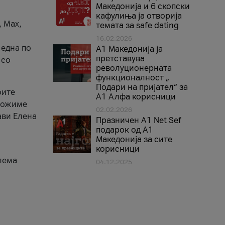
Македонија и 6 скопски
кафулиња ја отворија
, Max,
темата за safe dating
16.02.2026
 една по
А1 Македонија ја
претставува
 со
револуционерната
функционалност „
Подари на пријател“ за
оите
А1 Алфа корисници
зможиме
02.02.2026
ави Елена
Празничен A1 Net Sеf
подарок од А1
Македонија за сите
корисници
лема
04.12.2025