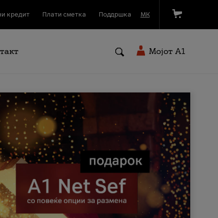
и кредит
Плати сметка
Поддршка
МК
такт
Мојот A1