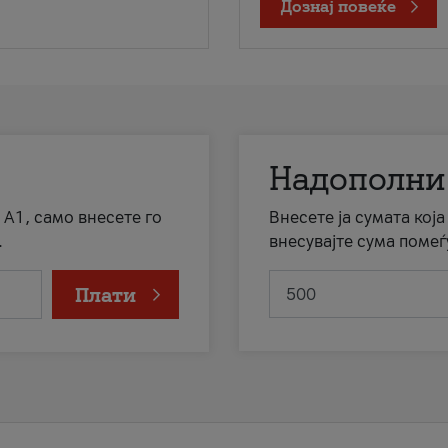
Дознај повеќе
Надополни
 А1, само внесете го
Внесете ја сумата кој
.
внесувајте сума помеѓ
Плати