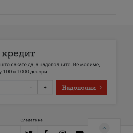
 кредит
а што сакате да ја надополните. Ве молиме,
у 100 и 1000 денари.
-
+
Надополни
Следете нè