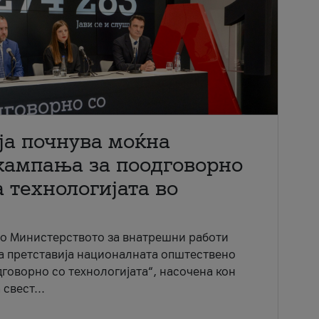
ја почнува моќна
кампања за поодговорно
 технологијата во
со Министерството за внатрешни работи
ја претставија националната општествено
говорно со технологијата“, насочена кон
свест...