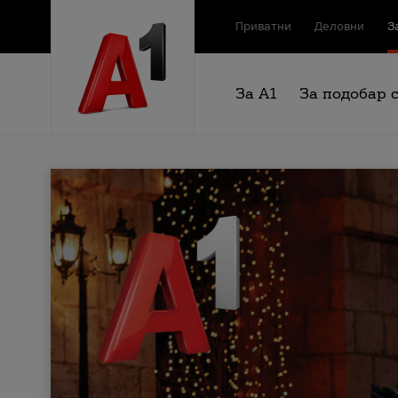
Приватни
Деловни
З
За А1
За подобар 