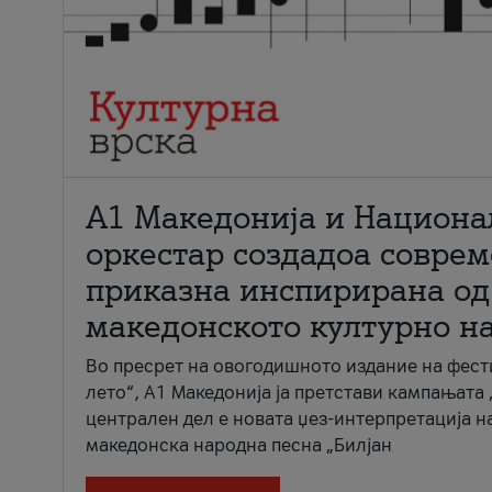
А1 Македонија и Национа
оркестар создадоа совре
приказна инспирирана од
македонското културно н
Во пресрет на овогодишното издание на фест
лето“, А1 Македонија ја претстави кампањата 
централен дел е новата џез-интерпретација н
македонска народна песна „Билјан