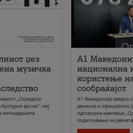
лниот џез
A1 Македони
мена музичка
национална 
користење на
аследство
сообраќајот
ивалот „Охридско
A1 Македонија заедно 
„Културна врска“, чиј
денеска и официјално 
а легендарната
одговорна кампања „Од
подигнување на јавната 