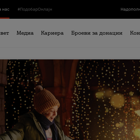
а нас
#ПодобарОнлајн
Надополн
свет
Медиа
Кариера
Броеви за донации
Кон