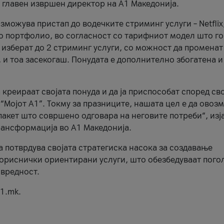
, главен извршен директор на А1 Македонија.
можува пристап до водечките стриминг услуги – Netflix
то портфолио, во согласност со тарифниот модел што го
изберат до 2 стриминг услуги, со можност да променат
, и тоа засекогаш. Понудата е дополнително збогатена и
 креираат својата понуда и да ја приспособат според св
 “Мојот А1”. Токму за празниците, нашата цел е да ово
пакет што совршено одговара на неговите потреби“, изј
рансформација во А1 Македонија.
а потврдува својата стратегиска насока за создавање
ориснички ориентирани услуги, што обезбедуваат пого
 вредност.
1.mk.