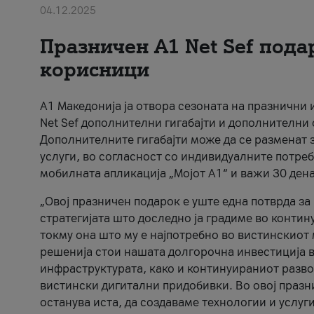
04.12.2025
Празничен A1 Net Sеf пода
корисници
А1 Македонија ја отвора сезоната на празнични
Net Sef дополнителни гигабајти и дополнителни
Дополнителните гигабајти може да се разменат з
услуги, во согласност со индивидуалните потреб
мобилната апликација „Мојот А1“ и важи 30 дена
„Овој празничен подарок е уште една потврда з
стратегијата што доследно ја градиме во контину
токму она што му е најпотребно во вистинскиот 
решенија стои нашата долгорочна инвестиција в
инфраструктурата, како и континуираниот развој
вистински дигитални придобивки. Во овој празни
останува иста, да создаваме технологии и услуг