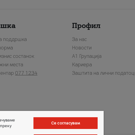
ршка
Профил
за поддршка
За нас
форма
Новости
изнис состанок
А1 Групација
жни места
Кариера
центар
077 1234
Заштита на лични податоц
зачуваме
Се согласувам
 преку