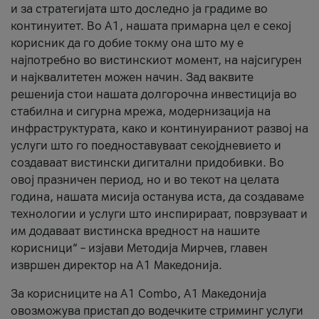
и за стратегијата што доследно ја градиме во
континуитет. Во А1, нашата примарна цел е секој
корисник да го добие токму она што му е
најпотребно во вистинскиот момент, на најсигурен
и најквалитетен можен начин. Зад ваквите
решенија стои нашата долгорочна инвестиција во
стабилна и сигурна мрежа, модернизација на
инфраструктурата, како и континуираниот развој на
услуги што го поедноставуваат секојдневието и
создаваат вистински дигитални придобивки. Во
овој празничен период, но и во текот на целата
година, нашата мисија останува иста, да создаваме
технологии и услуги што инспирираат, поврзуваат и
им додаваат вистинска вредност на нашите
корисници“ – изјави Методија Мирчев, главен
извршен директор на А1 Македонија.
За корисниците на A1 Combo, А1 Македонија
овозможува пристап до водечките стриминг услуги