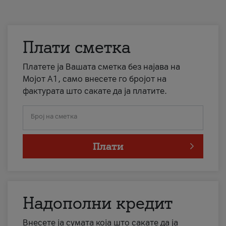
Плати сметка
Платете ја Вашата сметка без најава на
Мојот А1, само внесете го бројот на
фактурата што сакате да ја платите.
Број на сметка
Плати
Надополни кредит
Внесете ја сумата која што сакате да ја