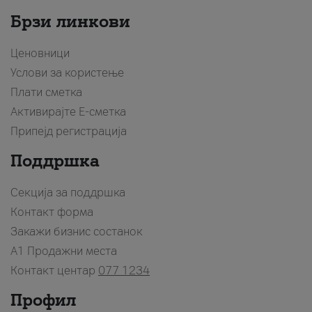
Брзи линкови
Ценовници
Услови за користење
Плати сметка
Активирајте Е-сметка
Припејд регистрација
Поддршка
Секција за поддршка
Контакт форма
Закажи бизнис состанок
A1 Продажни места
Контакт центар
077 1234
Профил