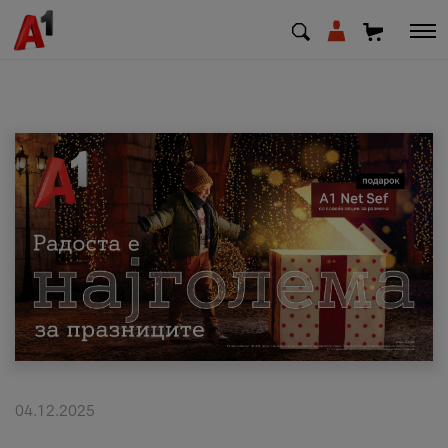
МК
EN
SQ
Приватни
Деловни
Поддршка
Надополни кредит
04.12.2025
Плати сметка