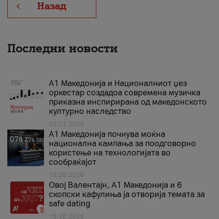
Назад
Последни новости
А1 Македонија и Националниот џез
оркестар создадоа современа музичка
приказна инспирирана од македонското
културно наследство
03.07.2026
A1 Македонија почнува моќна
национална кампања за поодговорно
користење на технологијата во
сообраќајот
18.05.2026
Овој Валентајн, A1 Македонија и 6
скопски кафулиња ја отворија темата за
safe dating
16.02.2026