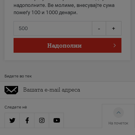
надополните. Ве молиме, внесувајте сума
помеѓу 100 и 1000 денари.
-
+
Надополни
Бидете во тек
Следете нè
На почеток