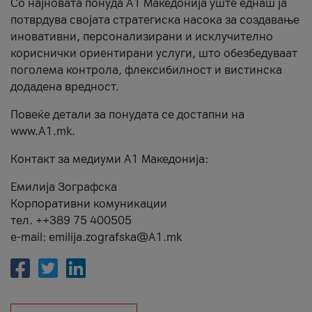
Со најновата понуда А1 Македонија уште еднаш ја
потврдува својата стратегиска насока за создавање
иновативни, персонализирани и исклучително
кориснички ориентирани услуги, што обезбедуваат
поголема контрола, флексибилност и вистинска
додадена вредност.
Повеќе детали за понудата се достапни на
www.А1.mk.
Контакт за медиуми А1 Македонија:
Емилија Зографска
Корпоративни комуникации
тел. ++389 75 400505
e-mail: emilija.zografska@A1.mk