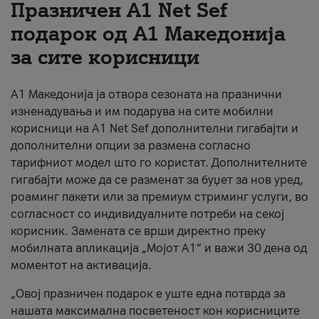
Празничен A1 Net Sеf
За нас
подарок од А1 Македонија
за сите корисници
#ПодобарОнлајн
А1 Македонија ја отвора сезоната на празнични
изненадувања и им подарува на сите мобилни
корисници на A1 Net Sef дополнителни гигабајти и
дополнителни опции за размена согласно
тарифниот модел што го користат. Дополнителните
гигабајти може да се разменат за буџет за нов уред,
роаминг пакети или за премиум стриминг услуги, во
согласност со индивидуалните потреби на секој
корисник. Замената се врши директно преку
мобилната апликација „Мојот А1“ и важи 30 дена од
моментот на активација.
„Овој празничен подарок е уште една потврда за
нашата максимална посветеност кон корисниците