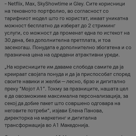
– Netflix, Max, SkyShowtime и Gley. Сите корисници
на тековното портфолио, во согласност со
тарифниот модел што го користат, имаат уникатна
можност бесплатно да изберат до 2 стриминг
услуги, со можност да променат една по истекот на
30 дена, без дополнителна претплата, и тоа
засекогаш. Понудата е дополнително збогатена и со
празнична цена на одредени атрактивни уреди.
„На корисниците им даваме слобода самите да ја
креираат својата понуда и да ја приспособат според
своите навики и желби — лесно, брзо и дигитално
преку “Мојот А1”. Токму за празниците, нашата цел
е да овозможиме максимална персонализација, за
секој да добие пакет што совршено одговара на
неговите потреби“, изјави Елена Панова,
директорка на маркетинг и дигитална
трансформација во А1 Македонија.