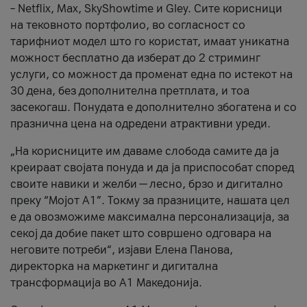
– Netflix, Max, SkyShowtime и Gley. Сите корисници
на тековното портфолио, во согласност со
тарифниот модел што го користат, имаат уникатна
можност бесплатно да изберат до 2 стриминг
услуги, со можност да променат една по истекот на
30 дена, без дополнителна претплата, и тоа
засекогаш. Понудата е дополнително збогатена и со
празнична цена на одредени атрактивни уреди.
„На корисниците им даваме слобода самите да ја
креираат својата понуда и да ја приспособат според
своите навики и желби — лесно, брзо и дигитално
преку “Мојот А1”. Токму за празниците, нашата цел
е да овозможиме максимална персонализација, за
секој да добие пакет што совршено одговара на
неговите потреби“, изјави Елена Панова,
директорка на маркетинг и дигитална
трансформација во А1 Македонија.