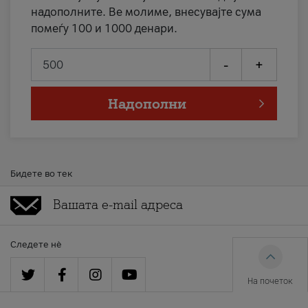
надополните. Ве молиме, внесувајте сума
помеѓу 100 и 1000 денари.
-
+
Надополни
Бидете во тек
Следете нè
На почеток