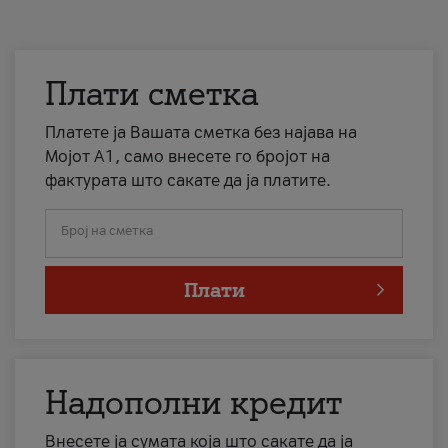
Плати сметка
Платете ја Вашата сметка без најава на
Мојот А1, само внесете го бројот на
фактурата што сакате да ја платите.
Број на сметка
Плати
Надополни кредит
Внесете ја сумата која што сакате да ја