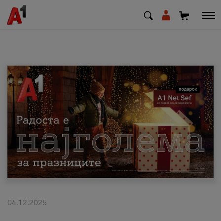
МК
EN
SQ
Приватни
Деловни
Поддршка
Надополни кредит
04.12.2025
Плати сметка