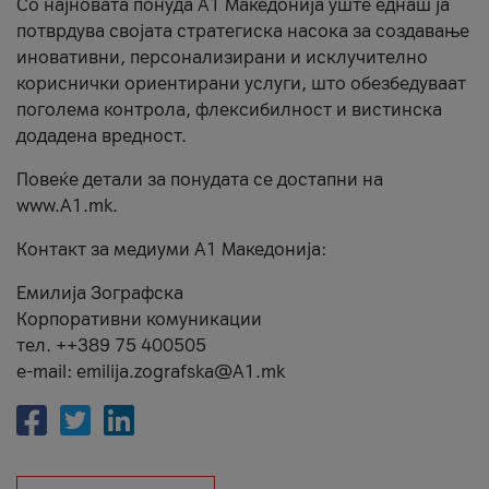
Со најновата понуда А1 Македонија уште еднаш ја
потврдува својата стратегиска насока за создавање
иновативни, персонализирани и исклучително
кориснички ориентирани услуги, што обезбедуваат
поголема контрола, флексибилност и вистинска
додадена вредност.
Повеќе детали за понудата се достапни на
www.А1.mk.
Контакт за медиуми А1 Македонија:
Емилија Зографска
Корпоративни комуникации
тел. ++389 75 400505
e-mail: emilija.zografska@A1.mk