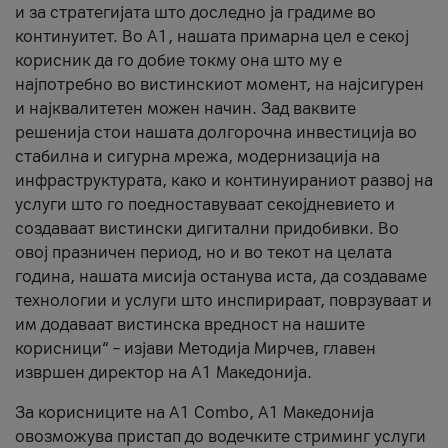
и за стратегијата што доследно ја градиме во
континуитет. Во А1, нашата примарна цел е секој
корисник да го добие токму она што му е
најпотребно во вистинскиот момент, на најсигурен
и најквалитетен можен начин. Зад ваквите
решенија стои нашата долгорочна инвестиција во
стабилна и сигурна мрежа, модернизација на
инфраструктурата, како и континуираниот развој на
услуги што го поедноставуваат секојдневието и
создаваат вистински дигитални придобивки. Во
овој празничен период, но и во текот на целата
година, нашата мисија останува иста, да создаваме
технологии и услуги што инспирираат, поврзуваат и
им додаваат вистинска вредност на нашите
корисници“ – изјави Методија Мирчев, главен
извршен директор на А1 Македонија.
За корисниците на A1 Combo, А1 Македонија
овозможува пристап до водечките стриминг услуги