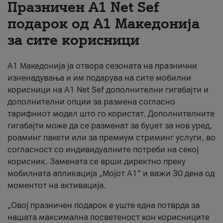
Празничен A1 Net Sеf
За нас
подарок од А1 Македонија
за сите корисници
#ПодобарОнлајн
А1 Македонија ја отвора сезоната на празнични
изненадувања и им подарува на сите мобилни
корисници на A1 Net Sef дополнителни гигабајти и
дополнителни опции за размена согласно
тарифниот модел што го користат. Дополнителните
гигабајти може да се разменат за буџет за нов уред,
роаминг пакети или за премиум стриминг услуги, во
согласност со индивидуалните потреби на секој
корисник. Замената се врши директно преку
мобилната апликација „Мојот А1“ и важи 30 дена од
моментот на активација.
„Овој празничен подарок е уште една потврда за
нашата максимална посветеност кон корисниците