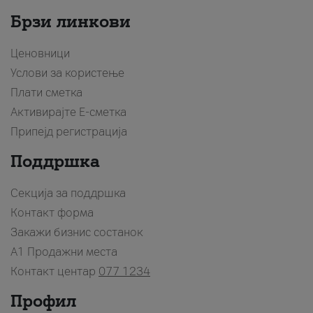
Брзи линкови
Ценовници
Услови за користење
Плати сметка
Активирајте Е-сметка
Припејд регистрација
Поддршка
Секција за поддршка
Контакт форма
Закажи бизнис состанок
A1 Продажни места
Контакт центар
077 1234
Профил