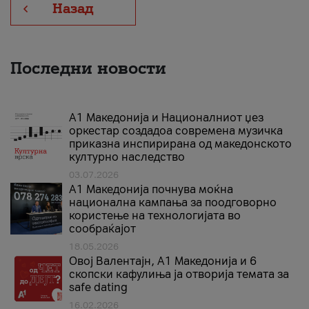
Назад
Последни новости
А1 Македонија и Националниот џез
оркестар создадоа современа музичка
приказна инспирирана од македонското
културно наследство
03.07.2026
A1 Македонија почнува моќна
национална кампања за поодговорно
користење на технологијата во
сообраќајот
18.05.2026
Овој Валентајн, A1 Македонија и 6
скопски кафулиња ја отворија темата за
safe dating
16.02.2026