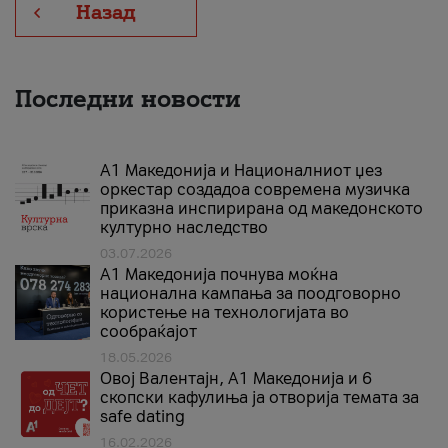
Назад
Последни новости
А1 Македонија и Националниот џез
оркестар создадоа современа музичка
приказна инспирирана од македонското
културно наследство
03.07.2026
A1 Македонија почнува моќна
национална кампања за поодговорно
користење на технологијата во
сообраќајот
18.05.2026
Овој Валентајн, A1 Македонија и 6
скопски кафулиња ја отворија темата за
safe dating
16.02.2026