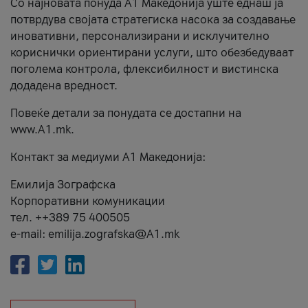
Со најновата понуда А1 Македонија уште еднаш ја
потврдува својата стратегиска насока за создавање
иновативни, персонализирани и исклучително
кориснички ориентирани услуги, што обезбедуваат
поголема контрола, флексибилност и вистинска
додадена вредност.
Повеќе детали за понудата се достапни на
www.А1.mk.
Контакт за медиуми А1 Македонија:
Емилија Зографска
Корпоративни комуникации
тел. ++389 75 400505
e-mail: emilija.zografska@A1.mk