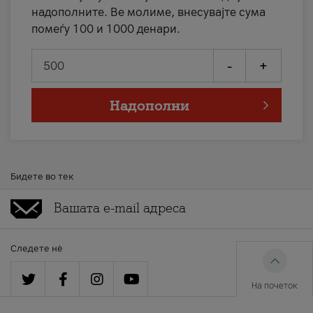
надополните. Ве молиме, внесувајте сума
помеѓу 100 и 1000 денари.
-
+
Надополни
Бидете во тек
Следете нè
На почеток