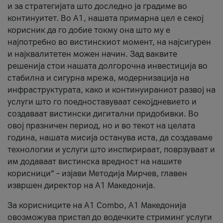
и за стратегијата што доследно ја градиме во
континуитет. Во А1, нашата примарна цел е секој
корисник да го добие токму она што му е
најпотребно во вистинскиот момент, на најсигурен
и најквалитетен можен начин. Зад ваквите
решенија стои нашата долгорочна инвестиција во
стабилна и сигурна мрежа, модернизација на
инфраструктурата, како и континуираниот развој на
услуги што го поедноставуваат секојдневието и
создаваат вистински дигитални придобивки. Во
овој празничен период, но и во текот на целата
година, нашата мисија останува иста, да создаваме
технологии и услуги што инспирираат, поврзуваат и
им додаваат вистинска вредност на нашите
корисници“ – изјави Методија Мирчев, главен
извршен директор на А1 Македонија.
За корисниците на A1 Combo, А1 Македонија
овозможува пристап до водечките стриминг услуги