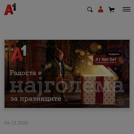
МК
EN
SQ
Приватни
Деловни
Поддршка
Надополни кредит
04.12.2025
Плати сметка