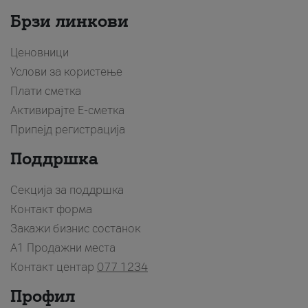
Брзи линкови
Ценовници
Услови за користење
Плати сметка
Активирајте Е-сметка
Припејд регистрација
Поддршка
Секција за поддршка
Контакт форма
Закажи бизнис состанок
A1 Продажни места
Контакт центар
077 1234
Профил