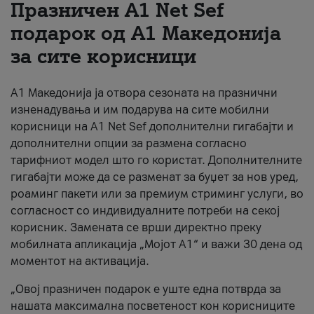
Празничен A1 Net Sеf
За нас
подарок од А1 Македонија
за сите корисници
#ПодобарОнлајн
А1 Македонија ја отвора сезоната на празнични
изненадувања и им подарува на сите мобилни
корисници на A1 Net Sef дополнителни гигабајти и
дополнителни опции за размена согласно
тарифниот модел што го користат. Дополнителните
гигабајти може да се разменат за буџет за нов уред,
роаминг пакети или за премиум стриминг услуги, во
согласност со индивидуалните потреби на секој
корисник. Замената се врши директно преку
мобилната апликација „Мојот А1“ и важи 30 дена од
моментот на активација.
„Овој празничен подарок е уште една потврда за
нашата максимална посветеност кон корисниците