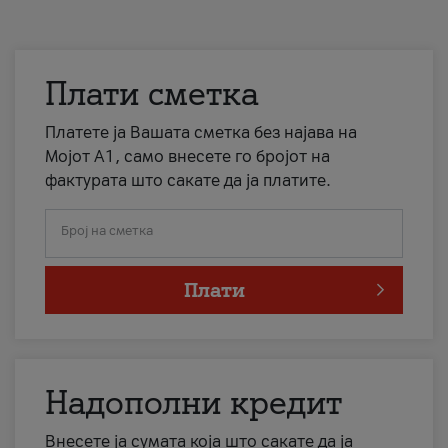
Плати сметка
Платете ја Вашата сметка без најава на
Мојот А1, само внесете го бројот на
фактурата што сакате да ја платите.
Број на сметка
Плати
Надополни кредит
Внесете ја сумата која што сакате да ја