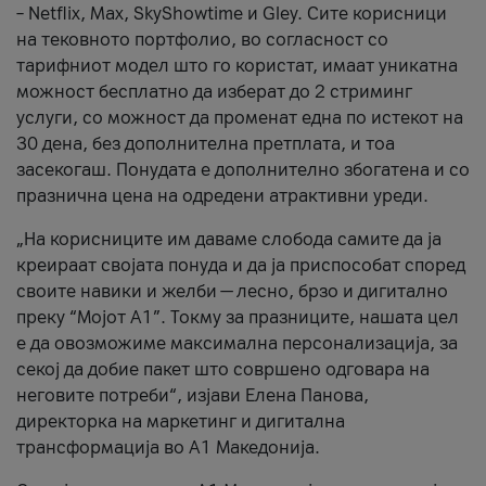
– Netflix, Max, SkyShowtime и Gley. Сите корисници
на тековното портфолио, во согласност со
тарифниот модел што го користат, имаат уникатна
можност бесплатно да изберат до 2 стриминг
услуги, со можност да променат една по истекот на
30 дена, без дополнителна претплата, и тоа
засекогаш. Понудата е дополнително збогатена и со
празнична цена на одредени атрактивни уреди.
„На корисниците им даваме слобода самите да ја
креираат својата понуда и да ја приспособат според
своите навики и желби — лесно, брзо и дигитално
преку “Мојот А1”. Токму за празниците, нашата цел
е да овозможиме максимална персонализација, за
секој да добие пакет што совршено одговара на
неговите потреби“, изјави Елена Панова,
директорка на маркетинг и дигитална
трансформација во А1 Македонија.