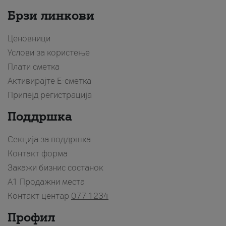
Брзи линкови
Ценовници
Услови за користење
Плати сметка
Активирајте Е-сметка
Припејд регистрација
Поддршка
Секција за поддршка
Контакт форма
Закажи бизнис состанок
A1 Продажни места
Контакт центар
077 1234
Профил