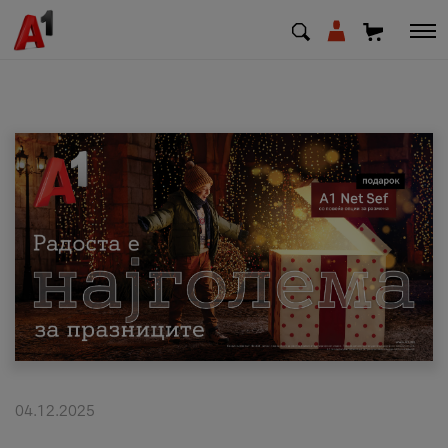
МК
EN
SQ
Приватни
Деловни
Поддршка
Надополни кредит
04.12.2025
Плати сметка