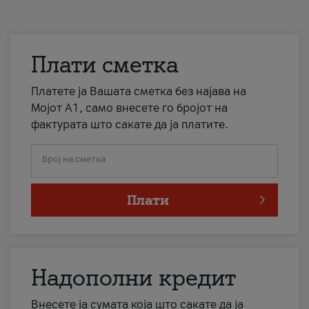
Плати сметка
Платете ја Вашата сметка без најава на
Мојот А1, само внесете го бројот на
фактурата што сакате да ја платите.
Број на сметка
Плати
Надополни кредит
Внесете ја сумата која што сакате да ја