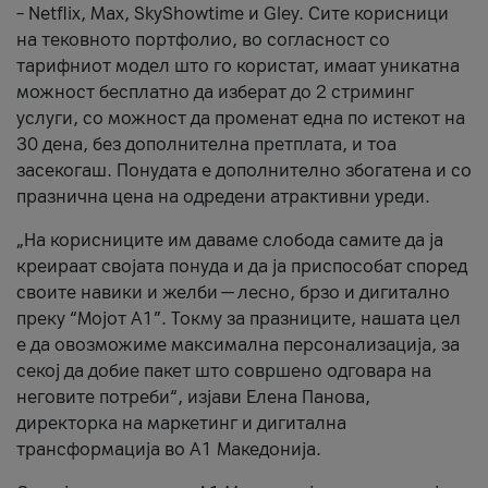
– Netflix, Max, SkyShowtime и Gley. Сите корисници
на тековното портфолио, во согласност со
тарифниот модел што го користат, имаат уникатна
можност бесплатно да изберат до 2 стриминг
услуги, со можност да променат една по истекот на
30 дена, без дополнителна претплата, и тоа
засекогаш. Понудата е дополнително збогатена и со
празнична цена на одредени атрактивни уреди.
„На корисниците им даваме слобода самите да ја
креираат својата понуда и да ја приспособат според
своите навики и желби — лесно, брзо и дигитално
преку “Мојот А1”. Токму за празниците, нашата цел
е да овозможиме максимална персонализација, за
секој да добие пакет што совршено одговара на
неговите потреби“, изјави Елена Панова,
директорка на маркетинг и дигитална
трансформација во А1 Македонија.