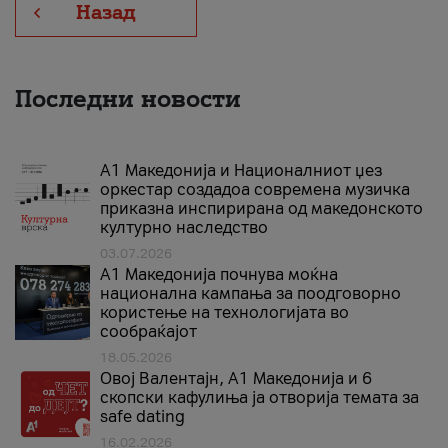
Назад
Последни новости
А1 Македонија и Националниот џез
оркестар создадоа современа музичка
приказна инспирирана од македонското
културно наследство
03.07.2026
A1 Македонија почнува моќна
национална кампања за поодговорно
користење на технологијата во
сообраќајот
18.05.2026
Овој Валентајн, A1 Македонија и 6
скопски кафулиња ја отворија темата за
safe dating
16.02.2026