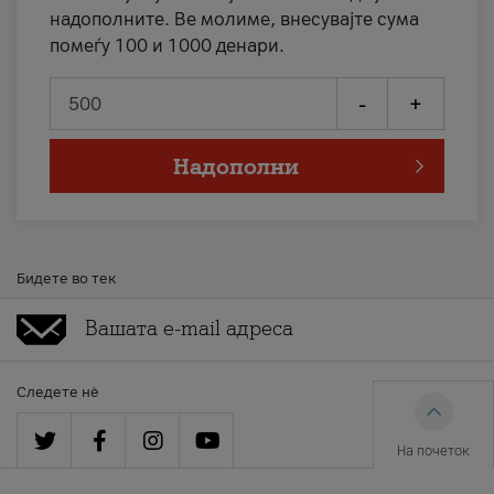
надополните. Ве молиме, внесувајте сума
помеѓу 100 и 1000 денари.
-
+
Надополни
Бидете во тек
Следете нè
На почеток