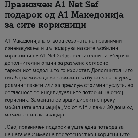
Празничен A1 Net Sеf
За нас
подарок од А1 Македонија
за сите корисници
#ПодобарОнлајн
А1 Македонија ја отвора сезоната на празнични
изненадувања и им подарува на сите мобилни
корисници на A1 Net Sef дополнителни гигабајти и
дополнителни опции за размена согласно
тарифниот модел што го користат. Дополнителните
гигабајти може да се разменат за буџет за нов уред,
роаминг пакети или за премиум стриминг услуги, во
согласност со индивидуалните потреби на секој
корисник. Замената се врши директно преку
мобилната апликација „Мојот А1“ и важи 30 дена од
моментот на активација.
„Овој празничен подарок е уште една потврда за
нашата максимална посветеност кон корисниците