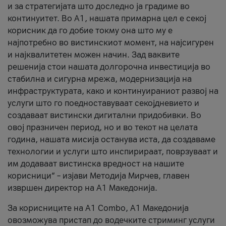
и за стратегијата што доследно ја градиме во
континуитет. Во А1, нашата примарна цел е секој
корисник да го добие токму она што му е
најпотребно во вистинскиот момент, на најсигурен
и најквалитетен можен начин. Зад ваквите
решенија стои нашата долгорочна инвестиција во
стабилна и сигурна мрежа, модернизација на
инфраструктурата, како и континуираниот развој на
услуги што го поедноставуваат секојдневието и
создаваат вистински дигитални придобивки. Во
овој празничен период, но и во текот на целата
година, нашата мисија останува иста, да создаваме
технологии и услуги што инспирираат, поврзуваат и
им додаваат вистинска вредност на нашите
корисници“ – изјави Методија Мирчев, главен
извршен директор на А1 Македонија.
За корисниците на A1 Combo, А1 Македонија
овозможува пристап до водечките стриминг услуги