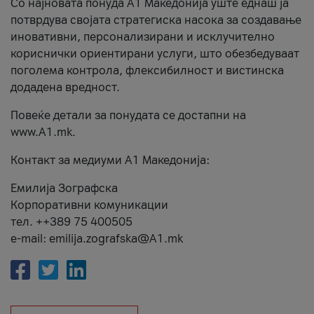
Со најновата понуда А1 Македонија уште еднаш ја
потврдува својата стратегиска насока за создавање
иновативни, персонализирани и исклучително
кориснички ориентирани услуги, што обезбедуваат
поголема контрола, флексибилност и вистинска
додадена вредност.
Повеќе детали за понудата се достапни на
www.А1.mk.
Контакт за медиуми А1 Македонија:
Емилија Зографска
Корпоративни комуникации
тел. ++389 75 400505
e-mail: emilija.zografska@A1.mk